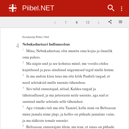
Piibel.NET
<
1
4
12
>
Eestikeelne Piibel 1968
4
Nebukadnetsari hullumeelsus
1
Mina, Nebukadnetsar, olin muretu oma kojas ja õnnelik
oma palees.
2
Ma nägin und ja see kohutas mind; mu voodis-oleku
kujutlused ja peas sündinud nägemused tegid mulle hirmu.
3
Ja ma andsin käsu tuua mu ette kõik Paabeli targad, et
need seletaksid mulle unenäo tähenduse.
4
Siis tulid ennustajad, nõiad, Kaldea targad ja
täheteadlased, ja ma jutustasin neile unenäo, aga nad ei
suutnud mulle seletada selle tähendust.
5
Aga viimaks tuli mu ette Taaniel, kelle nimi on Beltsassar
minu jumala nime järgi, ja kelles on pühade jumalate vaim,
ja ma rääkisin temale unenäo:
6
Beltsassar, ennustajate ülem, ma tean, et sinus on pühade