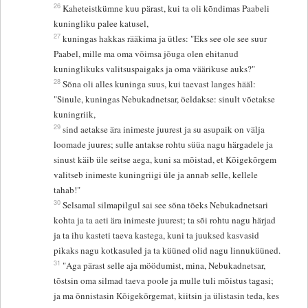
26
Kaheteistkümne kuu pärast, kui ta oli kõndimas Paabeli
kuningliku palee katusel,
27
kuningas hakkas rääkima ja ütles: "Eks see ole see suur
Paabel, mille ma oma võimsa jõuga olen ehitanud
kuninglikuks valitsuspaigaks ja oma väärikuse auks?"
28
Sõna oli alles kuninga suus, kui taevast langes hääl:
"Sinule, kuningas Nebukadnetsar, öeldakse: sinult võetakse
kuningriik,
29
sind aetakse ära inimeste juurest ja su asupaik on välja
loomade juures; sulle antakse rohtu süüa nagu härgadele ja
sinust käib üle seitse aega, kuni sa mõistad, et Kõigekõrgem
valitseb inimeste kuningriigi üle ja annab selle, kellele
tahab!"
30
Selsamal silmapilgul sai see sõna tõeks Nebukadnetsari
kohta ja ta aeti ära inimeste juurest; ta sõi rohtu nagu härjad
ja ta ihu kasteti taeva kastega, kuni ta juuksed kasvasid
pikaks nagu kotkasuled ja ta küüned olid nagu linnuküüned.
31
"Aga pärast selle aja möödumist, mina, Nebukadnetsar,
tõstsin oma silmad taeva poole ja mulle tuli mõistus tagasi;
ja ma õnnistasin Kõigekõrgemat, kiitsin ja ülistasin teda, kes