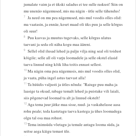
jumalate vaim ja et ükski saladus ei tee sulle raskust! Siin on
mu unenäo nägemused, mis ma nägin - ütle selle tähendus!
7
Ja need on mu pea nägemused, mis mul voodis olles olid:
ma vaatasin, ja ennäe, keset maad oli üks puu ja selle kõrgus
oli suur!
8
Puu kasvas ja muutus tugevaks, selle kõrgus ulatus
taevani ja seda oli näha kogu maa ääreni.
9
Sellel olid ilusad lehed ja palju vilja ning seal oli toidust
kõigile; selle all oli varju loomadele ja selle okstel elasid
taeva linnud ning kõik liha toitis ennast sellest.
10
Ma nägin oma pea nägemusis, mis mul voodis olles olid,
ja vaata, püha ingel astus taevast alla!
11
Ta hüüdis valjusti ja ütles nõnda: "Raiuge puu maha ja
laasige ta oksad, rabage temalt lehed ja puistake vili laiali,
siis põgenevad loomad ta alt ja linnud okstelt!
12
Aga tema juur jätke maa sisse, raud- ja vaskahelasse aasa
rohu peale; teda kastetagu taeva kastega ja ühes loomadega
olgu tal osa maa rohust.
13
Tema inimsüda võetagu ja temale antagu looma süda, ja
seitse aega käigu temast üle.