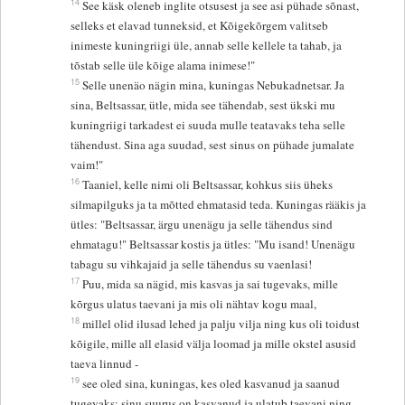
14
See käsk oleneb inglite otsusest ja see asi pühade sõnast,
selleks et elavad tunneksid, et Kõigekõrgem valitseb
inimeste kuningriigi üle, annab selle kellele ta tahab, ja
tõstab selle üle kõige alama inimese!"
15
Selle unenäo nägin mina, kuningas Nebukadnetsar. Ja
sina, Beltsassar, ütle, mida see tähendab, sest ükski mu
kuningriigi tarkadest ei suuda mulle teatavaks teha selle
tähendust. Sina aga suudad, sest sinus on pühade jumalate
vaim!"
16
Taaniel, kelle nimi oli Beltsassar, kohkus siis üheks
silmapilguks ja ta mõtted ehmatasid teda. Kuningas rääkis ja
ütles: "Beltsassar, ärgu unenägu ja selle tähendus sind
ehmatagu!" Beltsassar kostis ja ütles: "Mu isand! Unenägu
tabagu su vihkajaid ja selle tähendus su vaenlasi!
17
Puu, mida sa nägid, mis kasvas ja sai tugevaks, mille
kõrgus ulatus taevani ja mis oli nähtav kogu maal,
18
millel olid ilusad lehed ja palju vilja ning kus oli toidust
kõigile, mille all elasid välja loomad ja mille okstel asusid
taeva linnud -
19
see oled sina, kuningas, kes oled kasvanud ja saanud
tugevaks; sinu suurus on kasvanud ja ulatub taevani ning