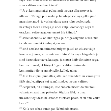
sinu valitsus maailma ääreni!
20
Ja et kuningas nägi püha ingli taevast alla astuvat ja
ütlevat: "Raiuge puu maha ja hävitage see, aga jätke juur
maa sisse, raud- ja vaskahelasse aasa rohu peale; seda
kastetagu taeva kastega ja ühes välja loomadega olgu tal
osa, kuni seitse aega on temast üle käinud,"
21
selle tähendus, oh kuningas, ja Kõigekõrgema otsus, mis
tabab mu isandat kuningat, on see:
22
sind aetakse ära inimeste hulgast ja sul on eluase välja
loomade juures; sulle antakse rohtu süüa nagu härgadele ja
sind kastetakse taeva kastega, ja sinust käib üle seitse aega,
kuni sa tunned, et Kõigekõrgem valitseb inimeste
kuningriigi üle ja annab selle, kellele tahab!
23
Ja et kästi puu juur alles jätta, see tähendab: su kuningriik
jääb sinule, niipea kui sa mõistad, et taevas valitseb!
24
Seepärast, oh kuningas, lase enesele meeldida mu nõu:
vabasta ennast oma pattudest õigluse läbi, ja oma
ülekohtutegudest, halastades viletsate peale, et su õnn võiks
kesta!"
25
Kõik see tabas kuningas Nebukadnetsarit.