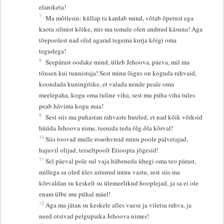
elaniketa!
7
Ma mõtlesin: küllap ta kardab mind, võtab õpetust ega
kaota silmist kõike, mis ma temale olen andnud käsuna! Aga
tõepoolest nad olid agarad tegema kurja kõigi oma
tegudega!
8
Seepärast oodake mind, ütleb Jehoova, päeva, mil ma
tõusen kui tunnistaja! Sest minu õigus on koguda rahvaid,
koondada kuningriike, et valada nende peale oma
meelepaha, kogu oma tuline viha, sest mu püha viha tules
peab hävima kogu maa!
9
Sest siis ma puhastan rahvaste huuled, et nad kõik võiksid
hüüda Jehoova nime, teenida teda õlg-õla kõrval!
10
Siis toovad mulle roaohvreid minu poole palvetajad,
hajuvil olijad, teiseltpoolt Etioopia jõgesid!
11
Sel päeval pole sul vaja häbeneda ühegi oma teo pärast,
millega sa oled üles astunud minu vastu, sest siis ma
kõrvaldan su keskelt su ülemeelikud hooplejad, ja sa ei ole
enam ülbe mu pühal mäel!
12
Aga ma jätan su keskele alles vaese ja viletsa rahva, ja
need otsivad pelgupaika Jehoova nimes!