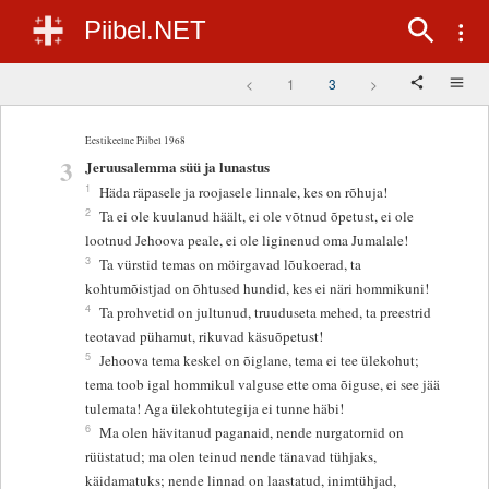
Piibel.NET
<
1
3
>
Eestikeelne Piibel 1968
3
Jeruusalemma süü ja lunastus
1
Häda räpasele ja roojasele linnale, kes on rõhuja!
2
Ta ei ole kuulanud häält, ei ole võtnud õpetust, ei ole
lootnud Jehoova peale, ei ole liginenud oma Jumalale!
3
Ta vürstid temas on möirgavad lõukoerad, ta
kohtumõistjad on õhtused hundid, kes ei näri hommikuni!
4
Ta prohvetid on jultunud, truuduseta mehed, ta preestrid
teotavad pühamut, rikuvad käsuõpetust!
5
Jehoova tema keskel on õiglane, tema ei tee ülekohut;
tema toob igal hommikul valguse ette oma õiguse, ei see jää
tulemata! Aga ülekohtutegija ei tunne häbi!
6
Ma olen hävitanud paganaid, nende nurgatornid on
rüüstatud; ma olen teinud nende tänavad tühjaks,
käidamatuks; nende linnad on laastatud, inimtühjad,