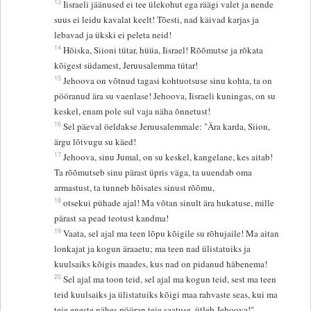
13
Iisraeli jäänused ei tee ülekohut ega räägi valet ja nende
suus ei leidu kavalat keelt! Tõesti, nad käivad karjas ja
lebavad ja ükski ei peleta neid!
14
Hõiska, Siioni tütar, hüüa, Iisrael! Rõõmutse ja rõkata
kõigest südamest, Jeruusalemma tütar!
15
Jehoova on võtnud tagasi kohtuotsuse sinu kohta, ta on
pööranud ära su vaenlase! Jehoova, Iisraeli kuningas, on su
keskel, enam pole sul vaja näha õnnetust!
16
Sel päeval öeldakse Jeruusalemmale: "Ära karda, Siion,
ärgu lõtvugu su käed!
17
Jehoova, sinu Jumal, on su keskel, kangelane, kes aitab!
Ta rõõmutseb sinu pärast üpris väga, ta uuendab oma
armastust, ta tunneb hõisates sinust rõõmu,
18
otsekui pühade ajal! Ma võtan sinult ära hukatuse, mille
pärast sa pead teotust kandma!
19
Vaata, sel ajal ma teen lõpu kõigile su rõhujaile! Ma aitan
lonkajat ja kogun äraaetu; ma teen nad ülistatuiks ja
kuulsaiks kõigis maades, kus nad on pidanud häbenema!
20
Sel ajal ma toon teid, sel ajal ma kogun teid, sest ma teen
teid kuulsaiks ja ülistatuiks kõigi maa rahvaste seas, kui ma
teie eneste nähes pööran teie saatuse, ütleb Jehoova!"