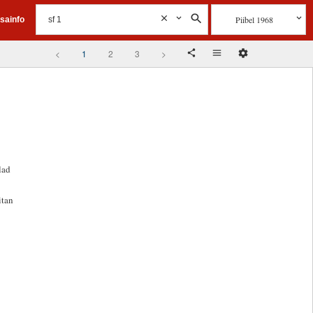
Piibel 1968
isainfo
<
1
2
3
>
lad
itan