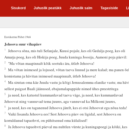
Sisukord
Juhuslik peatükk
Juhuslik salm
Tagasiside
L
Eestikeelne Piibel 1968
1
Jehoova suur vihapäev
1
Jehoova sõna, mis tuli Sefanjale, Kuusi pojale, kes oli Gedalja poeg, kes oli
Amarja poeg, kes oli Hiskija poeg, Juuda kuninga Joosija, Aamoni poja päevil:
2
"Ma võtan maapinnalt kõik sootuks ära, ütleb Jehoova!
3
Ma võtan inimesed ja lojused, võtan taeva linnud ja mere kalad; ma panen õe
komistama ja hävitan inimesed maapinnalt, ütleb Jehoova!
4
Ma sirutan oma käe Juuda vastu ja kõigi Jeruusalemma elanike vastu; ma häv
sellest paigast Baali jäänused, ebajumalapappide nimed ühes preestritega
5
ja need, kes katustel kummardavad taeva väge, ja need, kes kummardavad
Jehoovat ning vannuvad tema juures, aga vannuvad ka Milkomi juures,
6
ja need, kes on taganenud Jehoova järelt, kes ei otsi Jehoovat ega nõua teda!
7
Vaiki Issanda Jehoova ees! Sest Jehoova päev on ligidal, sest Jehoova on
korraldanud tapaohvri, on pühitsenud oma külalised!
8
Ja Jehoova tapaohvri päeval ma nuhtlen vürste ja kuningapoegi ja kõiki, kes