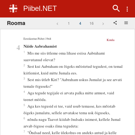
Piibel.NET
Rooma
<
1
4
16
>
Eestikeelne Piibel 1968
Kuula
4
Näide Aabrahamist
1
Mis me siis ütleme oma lihase esiisa Aabrahami
saavutanud olevat?
2
Sest kui Aabraham on õigeks mõistetud tegudest, on temal
kiitlemist, kuid mitte Jumala ees.
3
Sest mis ütleb Kiri? "Aabraham uskus Jumalat ja see arvati
temale õiguseks!"
4
Aga tegude tegijale ei arvata palka mitte armust, vaid
teenet mööda.
5
Aga kes tegusid ei tee, vaid usub temasse, kes mõistab
õigeks jumalatu, sellele arvatakse tema usk õiguseks,
6
nõnda nagu Taavet kiidab õndsaks inimest, kellele Jumal
arvab õiguse osaks ilma tegudeta:
7
"Õndsad need, kelle ülekohus on andeks antud ja kelle