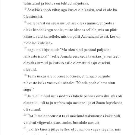
tühistatud ja tõotus on tehtud mõjutuks.
15
Sest käsk toob viha; aga kus ei ole käsku, seal ei ole ka
üleastumist.
16
Sellepärast on see usust, et see oleks armust, et tõotus
oleks kindel kogu soole, mitte üksnes sellele, mis on pärit
käsust, vaid ka sellele, mis on pärit Aabrahami usust, kes on
meie kõikide isa -
17
nagu on kirjutatud: "Ma olen sind pannud paljude
rahvaste isaks!" - selle Jumala ees, keda ta uskus ja kes teeb
elavaks surnud ja kutsub esile olematuid asju otsekui
olevaid.
18
Tema uskus üle lootuse lootuses, et ta saab paljude
rahvaste isaks vastavalt sõnale: "Nõnda peab olema sinu
sugu!"
19
Ja ta ei läinud usus nõdraks tähele pannes oma ihu, mis oli
elatanud - oli ta ju umbes saja-aastane - ja et Saara lapsekoda
oli surnud.
20
Ent Jumala tõotusest ta ei mõelnud uskmatuses kaksipidi,
vaid sai vägevaks usus, andes Jumalale austust
21
ja olles täiesti julge selles, et Jumal on vägev tegema, mis