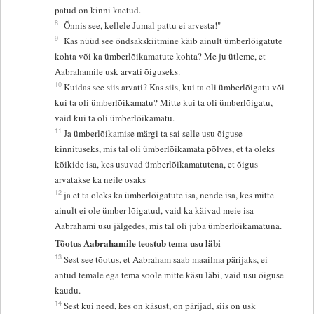
patud on kinni kaetud.
8
Õnnis see, kellele Jumal pattu ei arvesta!"
9
Kas nüüd see õndsakskiitmine käib ainult ümberlõigatute
kohta või ka ümberlõikamatute kohta? Me ju ütleme, et
Aabrahamile usk arvati õiguseks.
10
Kuidas see siis arvati? Kas siis, kui ta oli ümberlõigatu või
kui ta oli ümberlõikamatu? Mitte kui ta oli ümberlõigatu,
vaid kui ta oli ümberlõikamatu.
11
Ja ümberlõikamise märgi ta sai selle usu õiguse
kinnituseks, mis tal oli ümberlõikamata põlves, et ta oleks
kõikide isa, kes usuvad ümberlõikamatutena, et õigus
arvatakse ka neile osaks
12
ja et ta oleks ka ümberlõigatute isa, nende isa, kes mitte
ainult ei ole ümber lõigatud, vaid ka käivad meie isa
Aabrahami usu jälgedes, mis tal oli juba ümberlõikamatuna.
Tõotus Aabrahamile teostub tema usu läbi
13
Sest see tõotus, et Aabraham saab maailma pärijaks, ei
antud temale ega tema soole mitte käsu läbi, vaid usu õiguse
kaudu.
14
Sest kui need, kes on käsust, on pärijad, siis on usk