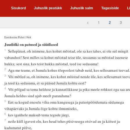
Sisukord
Juhuslik peatükk
Juhuslik salm
Tagasiside
L
<
1
2
3
Eestikeelne Piibel 1968
2
Juudidki on patused ja süüdlased
1
Sellepärast, oh inimene, kes kohut mõistad, ole sa kes tahes, ei ole sul mingit
vabandust! Sest milles sa kohut mõistad teise üle, sessamas sa mõistad iseenese
hukka; sest sina, kes teist hukka mõistad, teed ise sedasama!
2
Aga me teame, et Jumala kohus tõepoolest tabab neid, kes sellesarnast teevad.
3
Või mõtled sa, oh inimene, kes kohut mõistad nende üle, kes sellesarnast teev
ja teed ka sedasama, et sa pääsed Jumala kohtu eest?
4
Või põlgad sa tema helduse ja kannatlikkuse ja pika meele rohkust ega saa aru
Jumala heldus sind ajab meelt parandama?
5
Ent sa kogud enesele viha oma kangusega ja patustpöördumata südamega
vihapäevaks ja Jumala õige kohtu ilmumiseks,
6
kes igaühele maksab tema tegude järgi,
7
neile küll igavest elu, kes head tehes püsivusega otsivad au ja kiitust ja
kadumatut põlve,