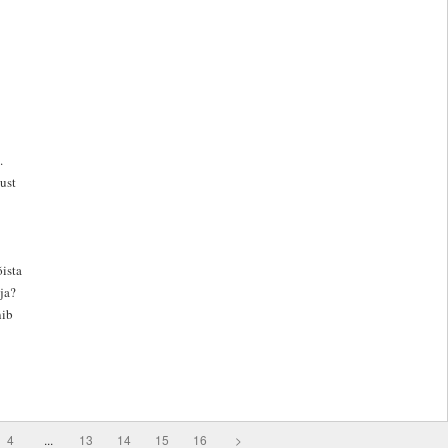
.
ust
õista
ja?
nib
4
...
13
14
15
16
>