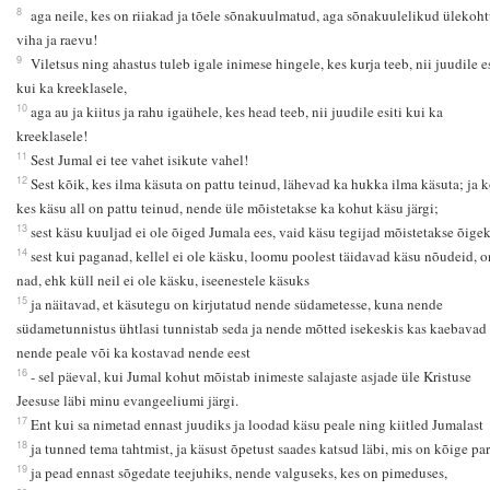
8
aga neile, kes on riiakad ja tõele sõnakuulmatud, aga sõnakuulelikud ülekoht
viha ja raevu!
9
Viletsus ning ahastus tuleb igale inimese hingele, kes kurja teeb, nii juudile es
kui ka kreeklasele,
10
aga au ja kiitus ja rahu igaühele, kes head teeb, nii juudile esiti kui ka
kreeklasele!
11
Sest Jumal ei tee vahet isikute vahel!
12
Sest kõik, kes ilma käsuta on pattu teinud, lähevad ka hukka ilma käsuta; ja k
kes käsu all on pattu teinud, nende üle mõistetakse ka kohut käsu järgi;
13
sest käsu kuuljad ei ole õiged Jumala ees, vaid käsu tegijad mõistetakse õigek
14
sest kui paganad, kellel ei ole käsku, loomu poolest täidavad käsu nõudeid, o
nad, ehk küll neil ei ole käsku, iseenestele käsuks
15
ja näitavad, et käsutegu on kirjutatud nende südametesse, kuna nende
südametunnistus ühtlasi tunnistab seda ja nende mõtted isekeskis kas kaebavad
nende peale või ka kostavad nende eest
16
- sel päeval, kui Jumal kohut mõistab inimeste salajaste asjade üle Kristuse
Jeesuse läbi minu evangeeliumi järgi.
17
Ent kui sa nimetad ennast juudiks ja loodad käsu peale ning kiitled Jumalast
18
ja tunned tema tahtmist, ja käsust õpetust saades katsud läbi, mis on kõige pa
19
ja pead ennast sõgedate teejuhiks, nende valguseks, kes on pimeduses,