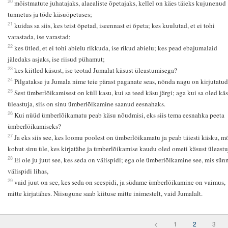
20
mõistmatute juhatajaks, alaealiste õpetajaks, kellel on käes täieks kujunenud
tunnetus ja tõde käsuõpetuses;
21
kuidas sa siis, kes teist õpetad, iseennast ei õpeta; kes kuulutad, et ei tohi
varastada, ise varastad;
22
kes ütled, et ei tohi abielu rikkuda, ise rikud abielu; kes pead ebajumalaid
jäledaks asjaks, ise riisud pühamut;
23
kes kiitled käsust, ise teotad Jumalat käsust üleastumisega?
24
Pilgatakse ju Jumala nime teie pärast paganate seas, nõnda nagu on kirjutatud
25
Sest ümberlõikamisest on küll kasu, kui sa teed käsu järgi; aga kui sa oled käs
üleastuja, siis on sinu ümberlõikamine saanud eesnahaks.
26
Kui nüüd ümberlõikamatu peab käsu nõudmisi, eks siis tema eesnahka peeta
ümberlõikamiseks?
27
Ja eks siis see, kes loomu poolest on ümberlõikamatu ja peab täiesti käsku, m
kohut sinu üle, kes kirjatähe ja ümberlõikamise kaudu oled ometi käsust üleastu
28
Ei ole ju juut see, kes seda on välispidi; ega ole ümberlõikamine see, mis sün
välispidi lihas,
29
vaid juut on see, kes seda on seespidi, ja südame ümberlõikamine on vaimus,
mitte kirjatähes. Niisugune saab kiituse mitte inimestelt, vaid Jumalalt.
<
1
2
3