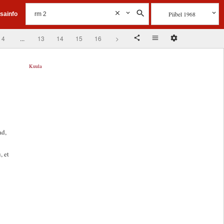
Piibel 1968
isainfo
4
...
13
14
15
16
>
Kuula
ad,
, et