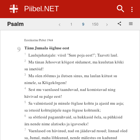
Piibel.NET
Psalm
<
1
9
150
>
Eestikeelne Piibel 1968
9
Tänu Jumala õigluse eest
1
Laulujuhatajale: viisil "Sure poja eest!"; Taaveti laul.
2
Ma tänan Jehoovat kõigest südamest, ma kuulutan kõiki
su imetöid!
3
Ma olen rõõmus ja ilutsen sinus, ma laulan kiitust su
nimele, sa Kõigekõrgem!
4
Sest mu vaenlased taanduvad, nad komistavad ning
hävivad su palge eest!
5
Sa valmistasid ju minule õiglase kohtu ja ajasid mu asja;
sa istusid kohtujärjele nagu õiguse kohtunik;
6
sa sõitlesid paganrahvaid, sa hukkasid õela, sa pühkisid
ära nende nime alatiseks ja igaveseks!
7
Vaenlased on hävinud, nad on jäädavad rusud; linnad oled
sa, Jumal, maha lõhkunud, nende mälestus on kadunud