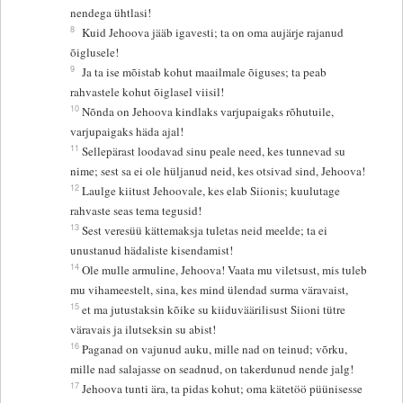
nendega ühtlasi!
8
Kuid Jehoova jääb igavesti; ta on oma aujärje rajanud
õiglusele!
9
Ja ta ise mõistab kohut maailmale õiguses; ta peab
rahvastele kohut õiglasel viisil!
10
Nõnda on Jehoova kindlaks varjupaigaks rõhutuile,
varjupaigaks häda ajal!
11
Sellepärast loodavad sinu peale need, kes tunnevad su
nime; sest sa ei ole hüljanud neid, kes otsivad sind, Jehoova!
12
Laulge kiitust Jehoovale, kes elab Siionis; kuulutage
rahvaste seas tema tegusid!
13
Sest veresüü kättemaksja tuletas neid meelde; ta ei
unustanud hädaliste kisendamist!
14
Ole mulle armuline, Jehoova! Vaata mu viletsust, mis tuleb
mu vihameestelt, sina, kes mind ülendad surma väravaist,
15
et ma jutustaksin kõike su kiiduväärilisust Siioni tütre
väravais ja ilutseksin su abist!
16
Paganad on vajunud auku, mille nad on teinud; võrku,
mille nad salajasse on seadnud, on takerdunud nende jalg!
17
Jehoova tunti ära, ta pidas kohut; oma kätetöö püünisesse