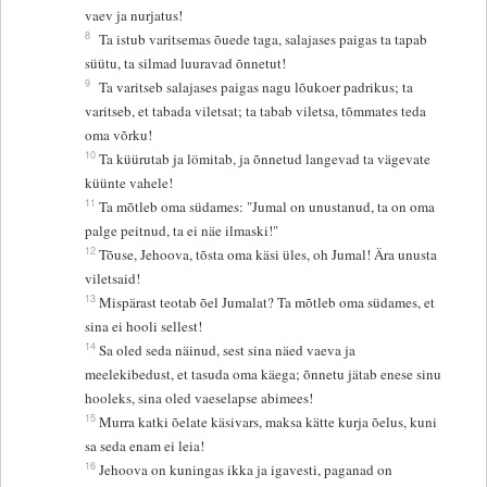
vaev ja nurjatus!
8
Ta istub varitsemas õuede taga, salajases paigas ta tapab
süütu, ta silmad luuravad õnnetut!
9
Ta varitseb salajases paigas nagu lõukoer padrikus; ta
varitseb, et tabada viletsat; ta tabab viletsa, tõmmates teda
oma võrku!
10
Ta küürutab ja lömitab, ja õnnetud langevad ta vägevate
küünte vahele!
11
Ta mõtleb oma südames: "Jumal on unustanud, ta on oma
palge peitnud, ta ei näe ilmaski!"
12
Tõuse, Jehoova, tõsta oma käsi üles, oh Jumal! Ära unusta
viletsaid!
13
Mispärast teotab õel Jumalat? Ta mõtleb oma südames, et
sina ei hooli sellest!
14
Sa oled seda näinud, sest sina näed vaeva ja
meelekibedust, et tasuda oma käega; õnnetu jätab enese sinu
hooleks, sina oled vaeselapse abimees!
15
Murra katki õelate käsivars, maksa kätte kurja õelus, kuni
sa seda enam ei leia!
16
Jehoova on kuningas ikka ja igavesti, paganad on