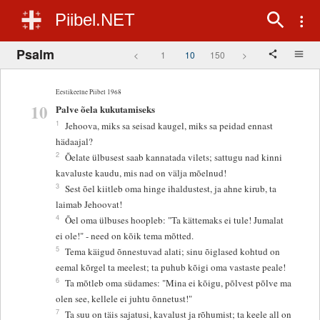
Piibel.NET
Psalm
<
1
10
150
>
Eestikeelne Piibel 1968
10
Palve õela kukutamiseks
1
Jehoova, miks sa seisad kaugel, miks sa peidad ennast
hädaajal?
2
Õelate ülbusest saab kannatada vilets; sattugu nad kinni
kavaluste kaudu, mis nad on välja mõelnud!
3
Sest õel kiitleb oma hinge ihaldustest, ja ahne kirub, ta
laimab Jehoovat!
4
Õel oma ülbuses hoopleb: "Ta kättemaks ei tule! Jumalat
ei ole!" - need on kõik tema mõtted.
5
Tema käigud õnnestuvad alati; sinu õiglased kohtud on
eemal kõrgel ta meelest; ta puhub kõigi oma vastaste peale!
6
Ta mõtleb oma südames: "Mina ei kõigu, põlvest põlve ma
olen see, kellele ei juhtu õnnetust!"
7
Ta suu on täis sajatusi, kavalust ja rõhumist; ta keele all on