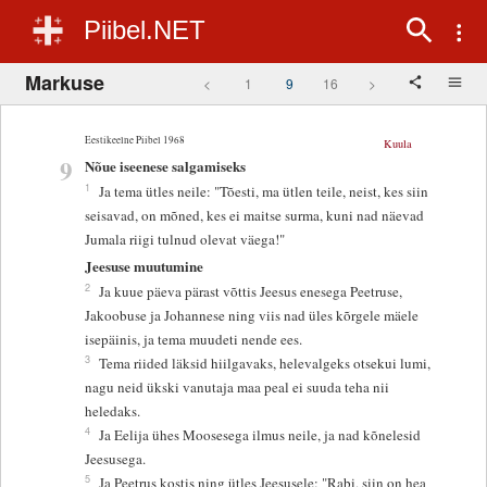
Piibel.NET
Markuse
<
1
9
16
>
Eestikeelne Piibel 1968
Kuula
9
Nõue iseenese salgamiseks
1
Ja tema ütles neile: "Tõesti, ma ütlen teile, neist, kes siin
seisavad, on mõned, kes ei maitse surma, kuni nad näevad
Jumala riigi tulnud olevat väega!"
Jeesuse muutumine
2
Ja kuue päeva pärast võttis Jeesus enesega Peetruse,
Jakoobuse ja Johannese ning viis nad üles kõrgele mäele
isepäinis, ja tema muudeti nende ees.
3
Tema riided läksid hiilgavaks, helevalgeks otsekui lumi,
nagu neid ükski vanutaja maa peal ei suuda teha nii
heledaks.
4
Ja Eelija ühes Moosesega ilmus neile, ja nad kõnelesid
Jeesusega.
5
Ja Peetrus kostis ning ütles Jeesusele: "Rabi, siin on hea