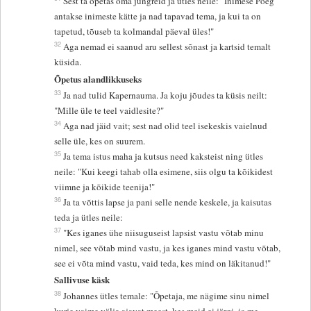
Sest ta õpetas oma jüngreid ja ütles neile: "Inimese Poeg
antakse inimeste kätte ja nad tapavad tema, ja kui ta on
tapetud, tõuseb ta kolmandal päeval üles!"
32
Aga nemad ei saanud aru sellest sõnast ja kartsid temalt
küsida.
Õpetus alandlikkuseks
33
Ja nad tulid Kapernauma. Ja koju jõudes ta küsis neilt:
"Mille üle te teel vaidlesite?"
34
Aga nad jäid vait; sest nad olid teel isekeskis vaielnud
selle üle, kes on suurem.
35
Ja tema istus maha ja kutsus need kaksteist ning ütles
neile: "Kui keegi tahab olla esimene, siis olgu ta kõikidest
viimne ja kõikide teenija!"
36
Ja ta võttis lapse ja pani selle nende keskele, ja kaisutas
teda ja ütles neile:
37
"Kes iganes ühe niisuguseist lapsist vastu võtab minu
nimel, see võtab mind vastu, ja kes iganes mind vastu võtab,
see ei võta mind vastu, vaid teda, kes mind on läkitanud!"
Sallivuse käsk
38
Johannes ütles temale: "Õpetaja, me nägime sinu nimel