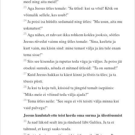
meel ning aita meid!"
23
Aga Jeesus ütles temale: "Sa ütled: kui sa võid! Kõik on
võimalik sellele, kes usub!"
24
Ja poisi isa hüüdis sedamaid ning ütles: "Ma usun, aita mu
uskmatust!"
25
Aga nähes, et rahvast ikka rohkem kokku jooksis, sõitles
Jeesus rüvedat vaimu ning ütles temale: "Sina, keeletu ja
kurt vaim, ma käsin sind: mine temast välja ja ära tule enam
tema sisse!"
26
Siis see kisendas ja raputas teda väga ja väljus. Ja poiss jäi
otsekui surnuks, nõnda et mitmed ütlesid: "Ta on surnud!"
27
Kuid Jeesus hakkas ta käest kinni ja tõstis ta üles; ja ta
tõusis püsti.
28
Ja kui ta koju tuli, küsisid ta jüngrid temalt isepäinis:
"Miks meie ei võinud teda välja ajada?"
29
Tema ütles neile: "See sugu ei või teisiti välja minna kui
vaid palvega!"
Jeesus kuulutab ette teist korda oma surma ja ülestõusmist
30
Ja nad läksid sealt ära ja rändasid läbi Galilea. Ja ta ei
tahtnud, et keegi saaks teada.
31