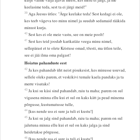
kurje vaime välja ajavat meest, kes meid ei järgi, ja me
keelasime teda, sest ta ei järgi meid!"
39
Aga Jeesus ütles: "Ärge keelake teda! Sest kedagi ei ole,
kes teeb vägeva teo minu nimel ja suudab sedamaid rääkida
minust kurja.
40
Sest kes ei ole meie vastu, see on meie poolt!
41
Sest kes teid joodab karikatäie veega minu nimel,
sellepärast et te olete Kristuse omad, tõesti, ma ütlen teile,
see ei jää ilma oma palgast!
Hoiatus pahanduste eest
42
Ja kes pahandab üht neist pisukesist, kes minusse usuvad,
sellele oleks parem, et veskikivi temale kaela pandaks ja ta
merre visataks!
43
Ja kui su käsi sind pahandab, raiu ta maha; parem on sul
vigasena minna ellu kui et sul on kaks kätt ja pead minema
põrgusse, kustumatusse tulle,
44
[kus nende uss ei sure ja tuli ei kustu!]
45
Ja kui su jalg sind pahandab, raiu ta maha; parem on sul
jalutuna minna ellu kui et sul on kaks jalga ja sind
heidetakse põrgusse,
46
[kus nende uss ei sure ja tuli ei kustu!]