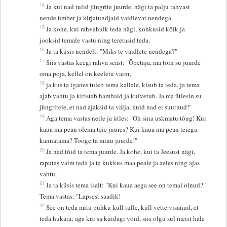
14
Ja kui nad tulid jüngrite juurde, nägi ta palju rahvast
nende ümber ja kirjatundjaid vaidlevat nendega.
15
Ja kohe, kui rahvahulk teda nägi, kohkusid kõik ja
jooksid temale vastu ning teretasid teda.
16
Ja ta küsis nendelt: "Miks te vaidlete nendega?"
17
Siis vastas keegi rahva seast: "Õpetaja, ma tõin su juurde
oma poja, kellel on keeletu vaim;
18
ja kus ta iganes tuleb tema kallale, kisub ta teda, ja tema
ajab vahtu ja kiristab hambaid ja kuivetub. Ja ma ütlesin su
jüngritele, et nad ajaksid ta välja, kuid nad ei suutnud!"
19
Aga tema vastas neile ja ütles: "Oh sina uskmatu tõug! Kui
kaua ma pean olema teie juures? Kui kaua ma pean teiega
kannatama? Tooge ta minu juurde!"
20
Ja nad tõid ta tema juurde. Ja kohe, kui ta Jeesust nägi,
raputas vaim teda ja ta kukkus maa peale ja aeles ning ajas
vahtu.
21
Ja ta küsis tema isalt: "Kui kaua aega see on temal olnud?"
Tema vastas: "Lapsest saadik!
22
See on teda mitu puhku küll tulle, küll vette visanud, et
teda hukata; aga kui sa kuidagi võid, siis olgu sul meist hale