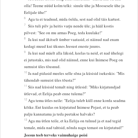
olla! Teeme nüüd kolm telki: sinule ühe ja Moosesele ühe ja
Eelijale ühe!"
6
Aga ta ei teadnud, mida öelda, sest nad olid täis kartust.
7
Siis tuli pilv ja heitis varju nende üle; ja hääl kostis
pilvest: "See on mu armas Poeg, teda kuulake!"
8
Ja kui nad äkitselt ümber vaatasid, ei näinud nad enam
kedagi muud kui üksnes Jeesust eneste juures.
9
Ja kui nad mäelt alla läksid, keelas ta neid, et nad ühelegi
ei jutustaks, mis nad olid näinud, enne kui Inimese Poeg on
surnuist üles tõusnud.
10
Ja nad pidasid meeles selle sõna ja küsisid isekeskis: "Mis
tähendab surnuist üles tõusta?"
11
Siis nad küsisid temalt ning ütlesid: "Miks kirjatundjad
ütlevad, et Eelija peab enne tulema?"
12
Aga tema ütles neile: "Eelija tuleb küll enne korda seadma
kõike. Ent kuidas on kirjutatud Inimese Pojast, et ta peab
palju kannatama ja teda peetakse halvaks?
13
Aga ma ütlen teile, et ka Eelija on tulnud ja et nad tegid
temale, mida nad tahtsid, nõnda nagu temast on kirjutatud!"
Jeesus teeb terveks vaimuhaige poisi