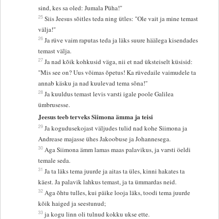
sind, kes sa oled: Jumala Püha!"
25
Siis Jeesus sõitles teda ning ütles: "Ole vait ja mine temast
välja!"
26
Ja rüve vaim raputas teda ja läks suure häälega kisendades
temast välja.
27
Ja nad kõik kohkusid väga, nii et nad üksteiselt küsisid:
"Mis see on? Uus võimas õpetus! Ka rüvedaile vaimudele ta
annab käsku ja nad kuulevad tema sõna!"
28
Ja kuuldus temast levis varsti igale poole Galilea
ümbrusesse.
Jeesus teeb terveks Siimona ämma ja teisi
29
Ja kogudusekojast väljudes tulid nad kohe Siimona ja
Andrease majasse ühes Jakoobuse ja Johannesega.
30
Aga Siimona ämm lamas maas palavikus, ja varsti öeldi
temale seda.
31
Ja ta läks tema juurde ja aitas ta üles, kinni hakates ta
käest. Ja palavik lahkus temast, ja ta ümmardas neid.
32
Aga õhtu tulles, kui päike looja läks, toodi tema juurde
kõik haiged ja seestunud;
33
ja kogu linn oli tulnud kokku ukse ette.