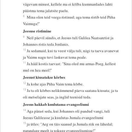
vägevam minust, kellele ma ei kõlba kummardades lahti
päästma tema jalatsite paelu.
8
Mina olen teid veega ristinud; aga tema ristib teid Püha
Vaimuga!"
Jeesuse ristimine
9
Neil päevil sündis, et Jeesus tuli Galilea Naatsaretist ja
Johannes ristis teda Jordanis.
10
Ja sedamaid, kui ta veest välja tuli, nägi ta taeva avanevat
ja Vaimu nagu tuvi laskuvat tema peale.
11
Ja hääl kostis taevast: "Sina oled mu armas Poeg, kellest
mul on hea meel!"
Jeesust kiusatakse kõrbes
12
Ja kohe ajas Püha Vaim tema kõrbe.
13
Ja ta oli kõrbes nelikümmend päeva saatana kiusata; ja ta
oli metselajate seas, ja inglid teenisid teda.
Jeesus hakkab kuulutama evangeeliumi
14
Aga pärast seda, kui Johannes oli pandud vangi, tuli
Jeesus Galileasse ja kuulutas Jumala evangeeliumi
15
ja ütles: "Aeg on täis saanud ja Jumala riik on lähedal;
parandage meelt ja uskuge evangeeliumisse!"