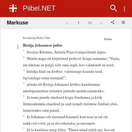
Piibel.NET
Markuse
<
1
16
>
Eestikeelne Piibel 1968
Kuula
1
Ristija Johannese jutlus
1
Jeesuse Kristuse, Jumala Poja evangeeliumi algus.
2
Nõnda nagu on kirjutatud prohvet Jesaja raamatus: "Vaata,
ma läkitan su palge eele oma ingli, kes valmistab su teed;
3
hüüdja hääl on kõrbes: valmistage Issanda teed,
õgvendage tema teerajad!",
4
nõnda oli Ristija Johannes kõrbes kuulutamas
meeleparanduse ristimist pattude andekssaamiseks.
5
Ja tema juurde rändasid kogu Juudamaa ja kõik
Jeruusalemma elanikud ja said temalt ristimise Jordani jões,
tunnistades oma patud.
6
Ja Johannes oli riietatud kaameli karvusse ja tal oli
nahkvöö vööl, ja ta sõi rohutirtse ja metsmett.
7
Ja ta kuulutas ning ütles: "Pärast mind tuleb see, kes on