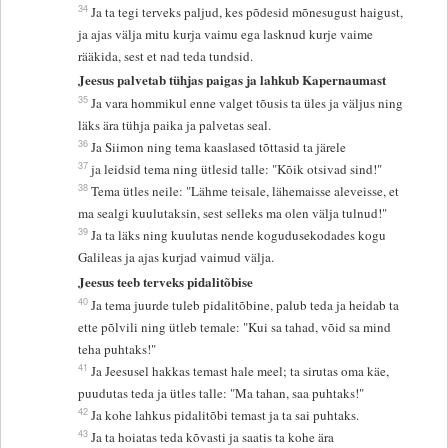
34
Ja ta tegi terveks paljud, kes põdesid mõnesugust haigust,
ja ajas välja mitu kurja vaimu ega lasknud kurje vaime
rääkida, sest et nad teda tundsid.
Jeesus palvetab tühjas paigas ja lahkub Kapernaumast
35
Ja vara hommikul enne valget tõusis ta üles ja väljus ning
läks ära tühja paika ja palvetas seal.
36
Ja Siimon ning tema kaaslased tõttasid ta järele
37
ja leidsid tema ning ütlesid talle: "Kõik otsivad sind!"
38
Tema ütles neile: "Lähme teisale, lähemaisse aleveisse, et
ma sealgi kuulutaksin, sest selleks ma olen välja tulnud!"
39
Ja ta läks ning kuulutas nende kogudusekodades kogu
Galileas ja ajas kurjad vaimud välja.
Jeesus teeb terveks pidalitõbise
40
Ja tema juurde tuleb pidalitõbine, palub teda ja heidab ta
ette põlvili ning ütleb temale: "Kui sa tahad, võid sa mind
teha puhtaks!"
41
Ja Jeesusel hakkas temast hale meel; ta sirutas oma käe,
puudutas teda ja ütles talle: "Ma tahan, saa puhtaks!"
42
Ja kohe lahkus pidalitõbi temast ja ta sai puhtaks.
43
Ja ta hoiatas teda kõvasti ja saatis ta kohe ära