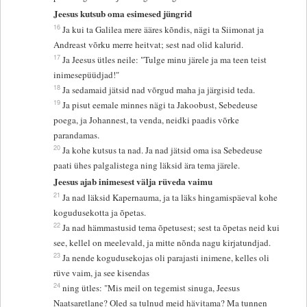
Jeesus kutsub oma esimesed jüngrid
16
Ja kui ta Galilea mere ääres kõndis, nägi ta Siimonat ja
Andreast võrku merre heitvat; sest nad olid kalurid.
17
Ja Jeesus ütles neile: "Tulge minu järele ja ma teen teist
inimesepüüdjad!"
18
Ja sedamaid jätsid nad võrgud maha ja järgisid teda.
19
Ja pisut eemale minnes nägi ta Jakoobust, Sebedeuse
poega, ja Johannest, ta venda, neidki paadis võrke
parandamas.
20
Ja kohe kutsus ta nad. Ja nad jätsid oma isa Sebedeuse
paati ühes palgalistega ning läksid ära tema järele.
Jeesus ajab inimesest välja rüveda vaimu
21
Ja nad läksid Kapernauma, ja ta läks hingamispäeval kohe
kogudusekotta ja õpetas.
22
Ja nad hämmastusid tema õpetusest; sest ta õpetas neid kui
see, kellel on meelevald, ja mitte nõnda nagu kirjatundjad.
23
Ja nende kogudusekojas oli parajasti inimene, kelles oli
rüve vaim, ja see kisendas
24
ning ütles: "Mis meil on tegemist sinuga, Jeesus
Naatsaretlane? Oled sa tulnud meid hävitama? Ma tunnen