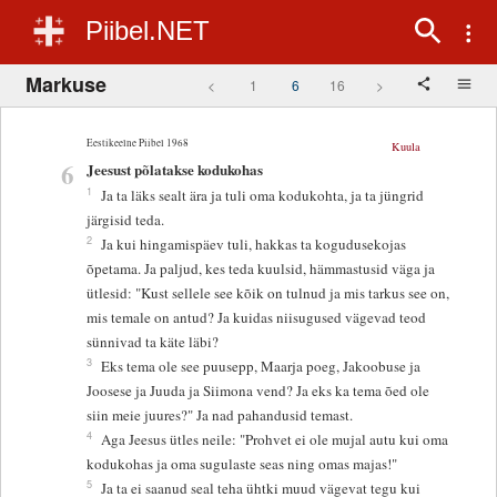
Piibel.NET
Markuse
<
1
6
16
>
Eestikeelne Piibel 1968
Kuula
6
Jeesust põlatakse kodukohas
1
Ja ta läks sealt ära ja tuli oma kodukohta, ja ta jüngrid
järgisid teda.
2
Ja kui hingamispäev tuli, hakkas ta kogudusekojas
õpetama. Ja paljud, kes teda kuulsid, hämmastusid väga ja
ütlesid: "Kust sellele see kõik on tulnud ja mis tarkus see on,
mis temale on antud? Ja kuidas niisugused vägevad teod
sünnivad ta käte läbi?
3
Eks tema ole see puusepp, Maarja poeg, Jakoobuse ja
Joosese ja Juuda ja Siimona vend? Ja eks ka tema õed ole
siin meie juures?" Ja nad pahandusid temast.
4
Aga Jeesus ütles neile: "Prohvet ei ole mujal autu kui oma
kodukohas ja oma sugulaste seas ning omas majas!"
5
Ja ta ei saanud seal teha ühtki muud vägevat tegu kui