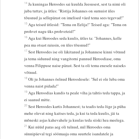
14
Ja kuningas Heroodes sai kuulda Jeesusest, sest ta nimi oli
juba tuttav, ja ütles: "Ristija Johannes on surnuist üles
tõusnud ja sellepärast on imelised väed tema sees tegevad!"
15
Aga teised ütlesid: "Tema on Eelija!" Teised aga: "Tema on
prohvet nagu üks prohveteid!"
16
Aga kui Heroodes seda kuulis, ütles ta: "Johannes, kelle
pea ma otsast raiusin, on üles tõusnud!"
17
Sest Heroodes ise oli läkitanud ja Johannese kinni võtnud
ja tema sidunud ning vangitorni pannud Heroodiase, oma
venna Filippuse naise pärast. Sest ta oli tema enesele naiseks
võtnud.
18
Oli ju Johannes öelnud Heroodesele: "Sul ei ole luba oma
venna naist pidada!"
19
Aga Heroodias kandis ta peale viha ja tahtis teda tappa, ja
ei saanud mitte.
20
Sest Heroodes kartis Johannest; ta teadis teda õige ja püha
mehe olevat ning kaitses teda, ja kui ta teda kuulis, jäi ta
mõneski asjas kahevahele ja kuulas teda siiski hea meelega.
21
Kui nüüd paras aeg oli tulnud, mil Heroodes oma
sünnipäeval tegi söömaaja oma suurtele isandatele ja