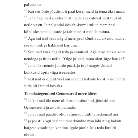
palvetama.
47
Kui siis õhtu jõudis, oli paat keset merd ja tema üksi maal.
48
Ja ta nägi neil sõudes püsti häda käes olevat, sest tuul oli
neile vastu. Ja neljandal öövahi-korral tuli ta mere peal
kõndides nende juurde ja tahtis neist mööda minna.
49
Aga kui nad teda nägid mere peal kõndivat, arvasid nad, et
see on tont, ja hakkasid karjuma.
50
Sest nad kõik nägid teda ja ehmusid. Aga tema rääkis kohe
nendega ja ütles neile: "Olge julged, mina olen, ärge kartke!"
51
Ja ta läks nende juurde paati, ja tuul rauges. Ja nad
kohkusid üpris väga iseenestes,
52
sest nad ei olnud veel aru saanud leibade loost, vaid nende
süda oli läinud kõvaks.
Tervekstegemised Gennesareti mere ääres
53
Ja kui nad üle mere olid maale sõudnud, jõudsid nad
Gennesaretti ja astusid rannale.
54
Ja kui nad paadist olid väljunud, tunti ta sedamaid ära
55
ja joosti kogu sealne ümberkaudne maa läbi ning hakati
haigeid vooditega kandma igale poole, kus teda kuuldi
olevat.