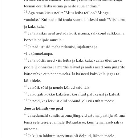
teenari eest leiba ostma ja neile süüa andma?"
38
Aga tema küsis neilt: "Mitu leiba teil on? Minge
vaadake." Kui nad olid teada saanud, ütlesid nad: "Viis leiba
ja kaks kala."
39
Ja ta käskis neid asetada kõik istuma, salkkond salkkonna
kõrvale haljale murule.
40
Ja nad istusid maha ridamisi, sajakaupa ja
viiekümnekaupa.
41
Ja ta võttis need viis leiba ja kaks kala, vaatas üles taeva
poole ja õnnistas ja murdis leivad ja andis need oma jüngrite
kätte rahva ette panemiseks. Ja ka need kaks kala jagas ta
kõikidele.
42
Ja kõik sõid ja nende kõhud said täis.
43
Ja korjati kokku kaksteist korvitäit palukesist ja kalust.
44
Ja neid, kes leivust olid söönud, oli viis tuhat meest.
Jeesus kõnnib vee peal
45
Ja sedamaid sundis ta oma jüngreid astuma paati ja sõitma
tema eele teisele rannale Betsaidasse, kuni tema laseb rahva
minema.
46
Ja kui ta lahkumistervituse oli öelnud, läks ta mäele