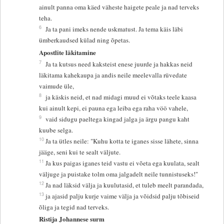
ainult panna oma käed väheste haigete peale ja nad terveks
teha.
6
Ja ta pani imeks nende uskmatust. Ja tema käis läbi
ümberkaudsed külad ning õpetas.
Apostlite läkitamine
7
Ja ta kutsus need kaksteist enese juurde ja hakkas neid
läkitama kahekaupa ja andis neile meelevalla rüvedate
vaimude üle,
8
ja käskis neid, et nad midagi muud ei võtaks teele kaasa
kui ainult kepi, ei pauna ega leiba ega raha vöö vahele,
9
vaid sidugu paeltega kingad jalga ja ärgu pangu kaht
kuube selga.
10
Ja ta ütles neile: "Kuhu kotta te iganes sisse lähete, sinna
jääge, seni kui te sealt väljute.
11
Ja kus paigas iganes teid vastu ei võeta ega kuulata, sealt
väljuge ja puistake tolm oma jalgadelt neile tunnistuseks!"
12
Ja nad läksid välja ja kuulutasid, et tuleb meelt parandada,
13
ja ajasid palju kurje vaime välja ja võidsid palju tõbiseid
õliga ja tegid nad terveks.
Ristija Johannese surm