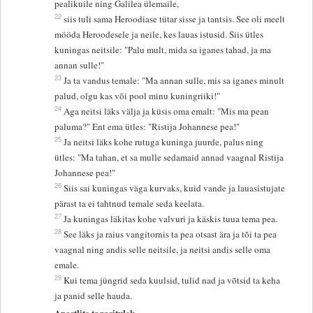
pealikuile ning Galilea ülemaile,
22
siis tuli sama Heroodiase tütar sisse ja tantsis. See oli meelt
mööda Heroodesele ja neile, kes lauas istusid. Siis ütles
kuningas neitsile: "Palu mult, mida sa iganes tahad, ja ma
annan sulle!"
23
Ja ta vandus temale: "Ma annan sulle, mis sa iganes minult
palud, olgu kas või pool minu kuningriiki!"
24
Aga neitsi läks välja ja küsis oma emalt: "Mis ma pean
paluma?" Ent ema ütles: "Ristija Johannese pea!"
25
Ja neitsi läks kohe rutuga kuninga juurde, palus ning
ütles: "Ma tahan, et sa mulle sedamaid annad vaagnal Ristija
Johannese pea!"
26
Siis sai kuningas väga kurvaks, kuid vande ja lauasistujate
pärast ta ei tahtnud temale seda keelata.
27
Ja kuningas läkitas kohe valvuri ja käskis tuua tema pea.
28
See läks ja raius vangitornis ta pea otsast ära ja tõi ta pea
vaagnal ning andis selle neitsile, ja neitsi andis selle oma
emale.
29
Kui tema jüngrid seda kuulsid, tulid nad ja võtsid ta keha
ja panid selle hauda.
Apostlite tagasitulek