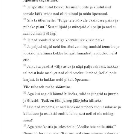
30
Ja apostlid tulid kokku Jeesuse juurde ja kuulutasid
temale kõik, mida nad olid teinud ja mida õpetanud.
31
Siis ta ütles neile: "Tulge teie kõrvale üksikusse paika ja
puhake pisut!" Sest tulijaid ja minejaid oli palju ja nad ei
saanud mahti süüagi.
32
Ja nad sõudsid paadiga kõrvale üksikusse paika.
33
Ja paljud nägid neid ära sõudvat ning tundsid tema ära ja
jooksid jala sinna kokku kõigist linnadest ja jõudsid neist
ette.
34
Ja kui ta paadist välja astus ja nägi palju rahvast, hakkas
tal neist hale meel, et nad olid otsekui lambad, kellel pole
karjast. Ja ta hakkas neid pikalt õpetama.
Viie tuhande mehe söötmine
35
Aga kui aeg oli läinud hiliseks, tulid ta jüngrid ta juurde
ja ütlesid: "Paik on tühi ja aeg jääb juba hiliseks;
36
lase nad minema, et nad läheksid ümberkaudu asulaisse ja
küladesse ja ostaksid endile leiba, sest neil ei ole midagi
süüa!"
37
Aga tema kostis ja ütles neile: "Andke teie neile süüa!"
Nemad ütlesid temale: "Kas me peaksime minema kahesaja