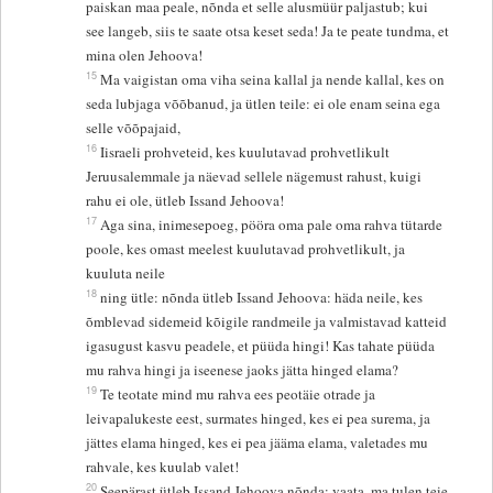
paiskan maa peale, nõnda et selle alusmüür paljastub; kui
see langeb, siis te saate otsa keset seda! Ja te peate tundma, et
mina olen Jehoova!
15
Ma vaigistan oma viha seina kallal ja nende kallal, kes on
seda lubjaga võõbanud, ja ütlen teile: ei ole enam seina ega
selle võõpajaid,
16
Iisraeli prohveteid, kes kuulutavad prohvetlikult
Jeruusalemmale ja näevad sellele nägemust rahust, kuigi
rahu ei ole, ütleb Issand Jehoova!
17
Aga sina, inimesepoeg, pööra oma pale oma rahva tütarde
poole, kes omast meelest kuulutavad prohvetlikult, ja
kuuluta neile
18
ning ütle: nõnda ütleb Issand Jehoova: häda neile, kes
õmblevad sidemeid kõigile randmeile ja valmistavad katteid
igasugust kasvu peadele, et püüda hingi! Kas tahate püüda
mu rahva hingi ja iseenese jaoks jätta hinged elama?
19
Te teotate mind mu rahva ees peotäie otrade ja
leivapalukeste eest, surmates hinged, kes ei pea surema, ja
jättes elama hinged, kes ei pea jääma elama, valetades mu
rahvale, kes kuulab valet!
20
Seepärast ütleb Issand Jehoova nõnda: vaata, ma tulen teie