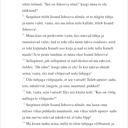
olete öelnud: "See on Jehoova sõna!" kuigi mina ei ole
rääkinud?
8
Seepärast ütleb Issand Jehoova nõnda: et te räägite tühja
ja näete valet, vaata, siis ma tulen teile kallale, ütleb Issand
Jehoova!
9
Minu käsi on prohvetite vastu, kes näevad tühja ja
ennustavad valet; nad ei tohi olla minu rahva osaduses, neid
ei tohi kirjutada Iisraeli soo kirja ja nad ei tohi tulla Iisraeli
maale! Ja te peate tundma, et mina olen Issand Jehoova!
10
Sellepärast, jah sellepärast et nad eksitavad mu rahvast,
öeldes: "On rahu!" kuigi rahu ei ole! Ja kui rahvas ehitab
seina, vaata, siis nad võõpavad seda lubjaga!
11
Ütle lubjaga võõpajaile, et see variseb! Tuleb uputav sadu,
teie, rahekivid, langete, ja sina, marutuul, puhked!
12
Jah, vaata, sein variseb! Eks siis küsita teilt: "Kus on võõp,
millega te võõpasite?"
13
Seepärast ütleb Issand Jehoova nõnda: ma lasen oma
tulises vihas puhkeda marutuule, mu vihas tuleb uputav sadu
ja mu raevus tulevad rahekivid, et teha lõpp!
14
Ma kisun maha seina, mille te olete lubjaga võõbanud, ja