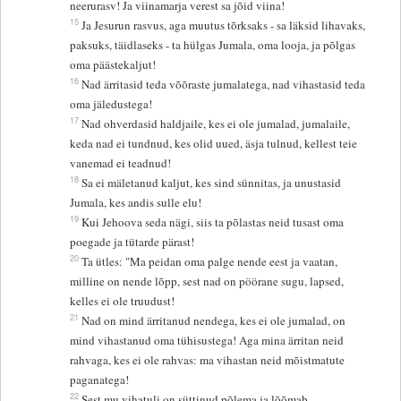
neerurasv! Ja viinamarja verest sa jõid viina!
15
Ja Jesurun rasvus, aga muutus tõrksaks - sa läksid lihavaks,
paksuks, täidlaseks - ta hülgas Jumala, oma looja, ja põlgas
oma päästekaljut!
16
Nad ärritasid teda võõraste jumalatega, nad vihastasid teda
oma jäledustega!
17
Nad ohverdasid haldjaile, kes ei ole jumalad, jumalaile,
keda nad ei tundnud, kes olid uued, äsja tulnud, kellest teie
vanemad ei teadnud!
18
Sa ei mäletanud kaljut, kes sind sünnitas, ja unustasid
Jumala, kes andis sulle elu!
19
Kui Jehoova seda nägi, siis ta põlastas neid tusast oma
poegade ja tütarde pärast!
20
Ta ütles: "Ma peidan oma palge nende eest ja vaatan,
milline on nende lõpp, sest nad on pöörane sugu, lapsed,
kelles ei ole truudust!
21
Nad on mind ärritanud nendega, kes ei ole jumalad, on
mind vihastanud oma tühisustega! Aga mina ärritan neid
rahvaga, kes ei ole rahvas: ma vihastan neid mõistmatute
paganatega!
22
Sest mu vihatuli on süttinud põlema ja lõõmab