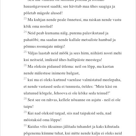
hauasügavusest saadik; see hävitab maa ühes saagiga ja
põletab mägede alused!
23
Ma kuhjan nende peale õnnetusi, ma raiskan nende vastu
kõik oma nooled!
24
Neid peab kurnama nälg, purema palavikutaud ja
pahatõbi; ma saadan nende kallale metsaliste hambad ja
põrmus roomajate mürgi!
25
Väljas laastab neid mõõk ja sees hirm, niihästi noori mehi
kui neitseid, imikuid ühes hallipäiste meestega!
26
Ma oleksin pidanud ütlema: neil on lõpp, ma kaotan
nende mälestuse inimeste hulgast,
27
kui ma ei oleks kartnud vaenlase valmistatud meelepaha,
et nende vastased seda ei tunnusta, öeldes: "Meie käsi on
ulatunud kõrgele, Jehoova ei ole kõike seda teinud!"
28
Sest see on rahvas, kellele nõuanne on asjatu - neil ei ole
taipu!
29
Kui nad oleksid targad, siis nad taipaksid seda, nad
mõistaksid oma lõppu!
30
Kuidas võis üksainus jälitada tuhandet ja kaks kihutada
põgenema kümme tuhat, kui mitte nende kalju ei oleks neid