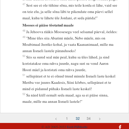
47
Sest see ei ole tühine sõna, mis teile korda ei lähe, vaid see
on teie elu, ja selle sõna läbi te pikendate oma päevi sellel
maal, kuhu te lähete üle Jordani, et seda pärida!"
Mooses ei pääse tõotatud maale
48
Ja Jehoova rääkis Moosesega veel selsamal päeval, öeldes:
49
"Mine üles siia Abarimi mäele, Nebo mäele, mis on
Moabimaal Jeeriko kohal, ja vaata Kaananimaad, mille ma
annan Iisraeli lastele päranduseks!
50
Siis sa sured seal mäe peal, kuhu sa üles lähed, ja sind
koristatakse oma rahva juurde, nagu suri su vend Aaron
Hoori mäel ja koristati oma rahva juurde,
51
sellepärast et te ei olnud truud minule Iisraeli laste keskel
Meriba vee juures Kaadesis, Siini kõrbes, sellepärast et te
mind ei pidanud pühaks Iisraeli laste keskel!
52
Sa näed küll eemalt seda maad, aga sa ei pääse sinna,
maale, mille ma annan Iisraeli lastele!"
<
1
32
34
>
© AD 2005-2022
Eesti Piibliselts