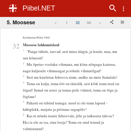
Piibel.NET
5. Moosese
<
1
32
34
>
Eestikeelne Piibel 1968
32
Moosese lahkumislaul
1
"Pange tähele, taevad, sest mina räägin, ja kuule, maa, mu
suu kõnesid!
2
Mu õpetus voolaku vihmana, mu kõne nõrgugu kastena,
nagu haljusele vihmasagar ja rohule vihmatilgad!
3
Sest ma kuulutan Jehoova nime, andke au meie Jumalale!
4
Tema on kalju, tema töö on täiuslik, sest kõik tema teed on
õiged! Jumal on ustav ja temas pole väärust, tema on õige ja
õiglane!
5
Pahasti on tehtud temaga: need ei ole tema lapsed -
häbiplekk, nurjatu ja pöörane sugupõlv!
6
Kas te nõnda tasute Jehoovale, jõle ja tarkuseta rahvas?
Eks ta ole su isa, sinu looja? Tema on sind teinud ja
valmistanud!