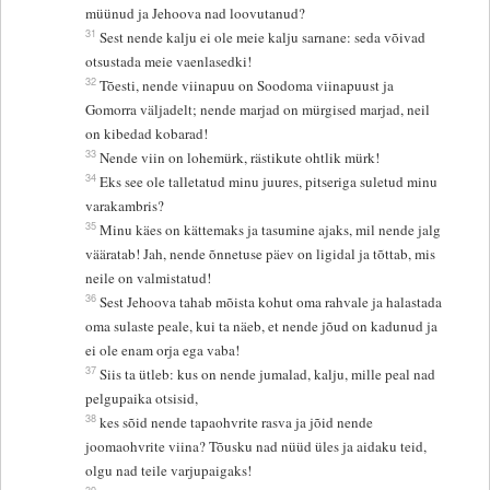
müünud ja Jehoova nad loovutanud?
31
Sest nende kalju ei ole meie kalju sarnane: seda võivad
otsustada meie vaenlasedki!
32
Tõesti, nende viinapuu on Soodoma viinapuust ja
Gomorra väljadelt; nende marjad on mürgised marjad, neil
on kibedad kobarad!
33
Nende viin on lohemürk, rästikute ohtlik mürk!
34
Eks see ole talletatud minu juures, pitseriga suletud minu
varakambris?
35
Minu käes on kättemaks ja tasumine ajaks, mil nende jalg
vääratab! Jah, nende õnnetuse päev on ligidal ja tõttab, mis
neile on valmistatud!
36
Sest Jehoova tahab mõista kohut oma rahvale ja halastada
oma sulaste peale, kui ta näeb, et nende jõud on kadunud ja
ei ole enam orja ega vaba!
37
Siis ta ütleb: kus on nende jumalad, kalju, mille peal nad
pelgupaika otsisid,
38
kes sõid nende tapaohvrite rasva ja jõid nende
joomaohvrite viina? Tõusku nad nüüd üles ja aidaku teid,
olgu nad teile varjupaigaks!