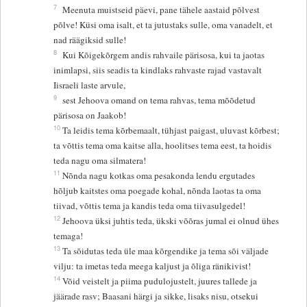
7
Meenuta muistseid päevi, pane tähele aastaid põlvest
põlve! Küsi oma isalt, et ta jutustaks sulle, oma vanadelt, et
nad räägiksid sulle!
8
Kui Kõigekõrgem andis rahvaile pärisosa, kui ta jaotas
inimlapsi, siis seadis ta kindlaks rahvaste rajad vastavalt
Iisraeli laste arvule,
9
sest Jehoova omand on tema rahvas, tema mõõdetud
pärisosa on Jaakob!
10
Ta leidis tema kõrbemaalt, tühjast paigast, uluvast kõrbest;
ta võttis tema oma kaitse alla, hoolitses tema eest, ta hoidis
teda nagu oma silmatera!
11
Nõnda nagu kotkas oma pesakonda lendu ergutades
hõljub kaitstes oma poegade kohal, nõnda laotas ta oma
tiivad, võttis tema ja kandis teda oma tiivasulgedel!
12
Jehoova üksi juhtis teda, ükski võõras jumal ei olnud ühes
temaga!
13
Ta sõidutas teda üle maa kõrgendike ja tema sõi väljade
vilju: ta imetas teda meega kaljust ja õliga ränikivist!
14
Võid veistelt ja piima pudulojustelt, juures tallede ja
jäärade rasv; Baasani härgi ja sikke, lisaks nisu, otsekui