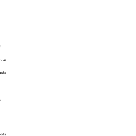
a
t ta
anda
u
teda