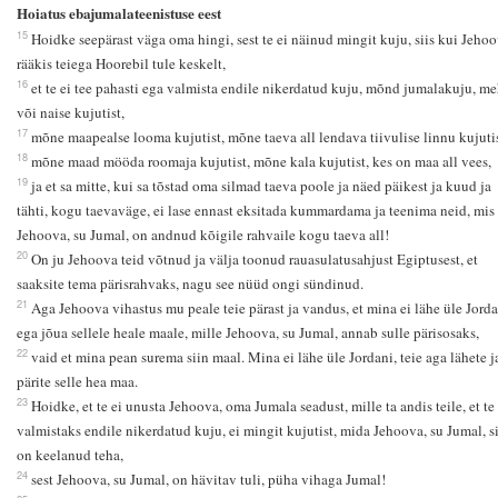
Hoiatus ebajumalateenistuse eest
15
Hoidke seepärast väga oma hingi, sest te ei näinud mingit kuju, siis kui Jeho
rääkis teiega Hoorebil tule keskelt,
16
et te ei tee pahasti ega valmista endile nikerdatud kuju, mõnd jumalakuju, m
või naise kujutist,
17
mõne maapealse looma kujutist, mõne taeva all lendava tiivulise linnu kujutis
18
mõne maad mööda roomaja kujutist, mõne kala kujutist, kes on maa all vees,
19
ja et sa mitte, kui sa tõstad oma silmad taeva poole ja näed päikest ja kuud ja
tähti, kogu taevaväge, ei lase ennast eksitada kummardama ja teenima neid, mis
Jehoova, su Jumal, on andnud kõigile rahvaile kogu taeva all!
20
On ju Jehoova teid võtnud ja välja toonud rauasulatusahjust Egiptusest, et
saaksite tema pärisrahvaks, nagu see nüüd ongi sündinud.
21
Aga Jehoova vihastus mu peale teie pärast ja vandus, et mina ei lähe üle Jorda
ega jõua sellele heale maale, mille Jehoova, su Jumal, annab sulle pärisosaks,
22
vaid et mina pean surema siin maal. Mina ei lähe üle Jordani, teie aga lähete j
pärite selle hea maa.
23
Hoidke, et te ei unusta Jehoova, oma Jumala seadust, mille ta andis teile, et te 
valmistaks endile nikerdatud kuju, ei mingit kujutist, mida Jehoova, su Jumal, s
on keelanud teha,
24
sest Jehoova, su Jumal, on hävitav tuli, püha vihaga Jumal!