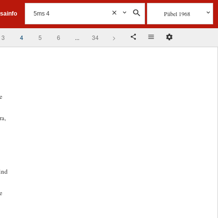
Piibel 1968
isainfo
3
4
5
6
...
34
>
e
ra,
ind
e