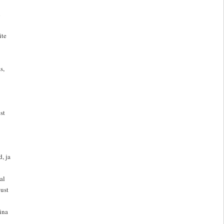
n
ite
s,
st
, ja
al
gust
ina