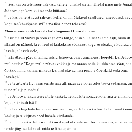
7
Sest kas on teist suurt rahvast, kellele jumalad on nii lähedal nagu meie Jumal
Jehoova, iga kord kui me teda hüüame?
8
Ja kas on teist suurt rahvast, kellel on nii õiglased seadlused ja seadused, nag
kogu see käsuõpetus, mille ma täna panen teie ette?
Mooses meenutab Iisraeli laste kogemust Hoorebi mäel
9
Ole ainult valvel ja hoia väga oma hinge, et sa ei unustaks neid asju, mida su
silmad on näinud, ja et need ei lahkuks su südamest kogu su eluaja, ja kuuluta 
lastele ja lastelastele,
10
mis sündis päeval, mil sa seisid Jehoova, oma Jumala ees Hoorebil, kui Jehoo
mulle ütles: "Kogu mulle rahvas kokku ja ma annan neile kuulda oma sõnu, et 
õpiksid mind kartma, niikaua kui nad elavad maa peal, ja õpetaksid seda oma
lastelegi."
11
Ja te astusite ligi ning seisite mäe all, mägi aga põles tules taeva südameni, ü
tume pilv ja pimedus!
12
Ja Jehoova rääkis teiega tule keskelt. Te kuulsite sõnade kõla, aga te ei näinu
kuju, oli ainult hääl!
13
Ja tema tegi teile teatavaks oma seaduse, mida ta käskis teid täita - need küm
käsku; ja ta kirjutas need kahele kivilauale.
14
Ja mind käskis Jehoova tol korral õpetada teile seadlusi ja seadusi, et te teeksi
nende järgi sellel maal, mida te lähete pärima.