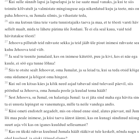
25
Kui sulle sünnib lapsi ja lapselapsi ja te ise saate maal vanaks, ja kui te siis
toimite kõlvatult ja valmistate mingisuguse asja nikerdatud kuju ja teete, mis o
paha Jehoova, su Jumala silmis, ja vihastate teda,
26
siis ma kutsun täna teie vastu tunnistajaiks taeva ja maa, et te tõesti varsti häv
sellelt maalt, mida te lähete pärima üle Jordani. Te ei ela seal kaua, vaid teid
hävitatakse tõesti!
27
Jehoova pillutab teid rahvaste sekka ja teid jääb üle pisut inimesi rahvaste sea
kuhu Jehoova teid viib.
28
Ja seal te teenite jumalaid, kes on inimese kätetöö, puu ja kivi, kes ei näe ega
kuule, ei söö ega tunne lõhna!
29
Siis te otsite sealt Jehoovat, oma Jumalat, ja sa leiad ta, kui sa teda otsid kõige
oma südamest ja kõigest oma hingest.
30
Kui sul on kitsas käes ja kõik need asjad tabavad sind tulevasil päevil, siis
pöördud sa Jehoova, oma Jumala poole ja kuulad tema häält!
31
Sest Jehoova, su Jumal, on halastaja Jumal: ta ei jäta sind maha ega hävita sind
ta ei unusta lepingut su vanematega, mille ta neile vandega andis.
32
Küsi ometi endistelt aegadelt, mis on olnud enne sind, alates päevast, mil Jum
lõi maa peale inimese, ja küsi taeva äärest ääreni, kas on kunagi sündinud niisu
suurt asja või kas on iganes kuuldud sellesarnast?
33
Kas on ükski rahvas kuulnud Jumala häält rääkivat tule keskelt, nõnda nagu s
oled kuulnud, ja siiski jäänud elama?