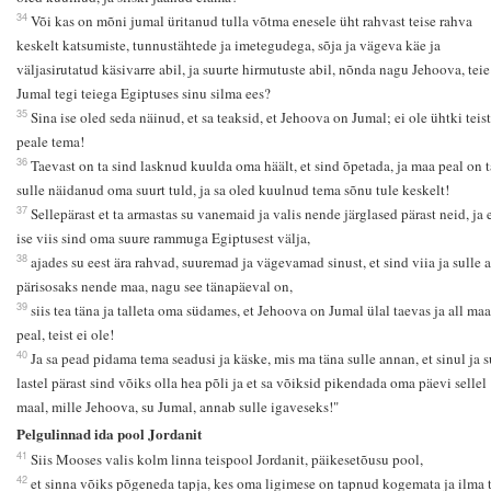
34
Või kas on mõni jumal üritanud tulla võtma enesele üht rahvast teise rahva
keskelt katsumiste, tunnustähtede ja imetegudega, sõja ja vägeva käe ja
väljasirutatud käsivarre abil, ja suurte hirmutuste abil, nõnda nagu Jehoova, teie
Jumal tegi teiega Egiptuses sinu silma ees?
35
Sina ise oled seda näinud, et sa teaksid, et Jehoova on Jumal; ei ole ühtki teist
peale tema!
36
Taevast on ta sind lasknud kuulda oma häält, et sind õpetada, ja maa peal on t
sulle näidanud oma suurt tuld, ja sa oled kuulnud tema sõnu tule keskelt!
37
Sellepärast et ta armastas su vanemaid ja valis nende järglased pärast neid, ja e
ise viis sind oma suure rammuga Egiptusest välja,
38
ajades su eest ära rahvad, suuremad ja vägevamad sinust, et sind viia ja sulle 
pärisosaks nende maa, nagu see tänapäeval on,
39
siis tea täna ja talleta oma südames, et Jehoova on Jumal ülal taevas ja all maa
peal, teist ei ole!
40
Ja sa pead pidama tema seadusi ja käske, mis ma täna sulle annan, et sinul ja s
lastel pärast sind võiks olla hea põli ja et sa võiksid pikendada oma päevi sellel
maal, mille Jehoova, su Jumal, annab sulle igaveseks!"
Pelgulinnad ida pool Jordanit
41
Siis Mooses valis kolm linna teispool Jordanit, päikesetõusu pool,
42
et sinna võiks põgeneda tapja, kes oma ligimese on tapnud kogemata ja ilma 