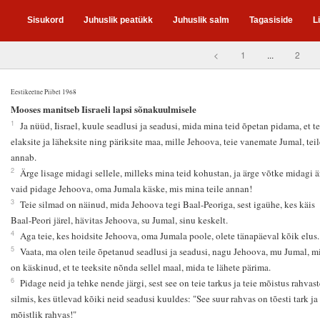
Sisukord
Juhuslik peatükk
Juhuslik salm
Tagasiside
L
<
1
...
2
Eestikeelne Piibel 1968
4
Mooses manitseb Iisraeli lapsi sõnakuulmisele
1
Ja nüüd, Iisrael, kuule seadlusi ja seadusi, mida mina teid õpetan pidama, et te
elaksite ja läheksite ning päriksite maa, mille Jehoova, teie vanemate Jumal, teil
annab.
2
Ärge lisage midagi sellele, milleks mina teid kohustan, ja ärge võtke midagi ä
vaid pidage Jehoova, oma Jumala käske, mis mina teile annan!
3
Teie silmad on näinud, mida Jehoova tegi Baal-Peoriga, sest igaühe, kes käis
Baal-Peori järel, hävitas Jehoova, su Jumal, sinu keskelt.
4
Aga teie, kes hoidsite Jehoova, oma Jumala poole, olete tänapäeval kõik elus.
5
Vaata, ma olen teile õpetanud seadlusi ja seadusi, nagu Jehoova, mu Jumal, m
on käskinud, et te teeksite nõnda sellel maal, mida te lähete pärima.
6
Pidage neid ja tehke nende järgi, sest see on teie tarkus ja teie mõistus rahvast
silmis, kes ütlevad kõiki neid seadusi kuuldes: "See suur rahvas on tõesti tark ja
mõistlik rahvas!"