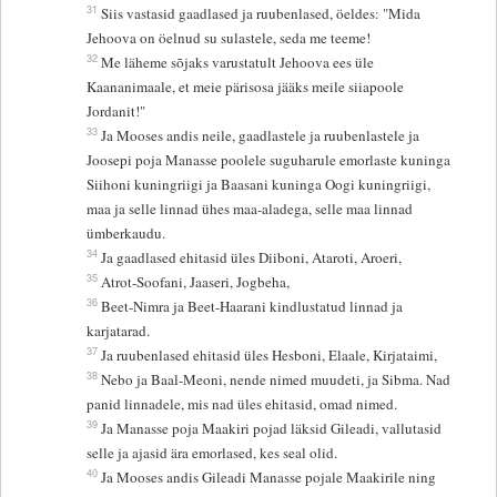
31
Siis vastasid gaadlased ja ruubenlased, öeldes: "Mida
Jehoova on öelnud su sulastele, seda me teeme!
32
Me läheme sõjaks varustatult Jehoova ees üle
Kaananimaale, et meie pärisosa jääks meile siiapoole
Jordanit!"
33
Ja Mooses andis neile, gaadlastele ja ruubenlastele ja
Joosepi poja Manasse poolele suguharule emorlaste kuninga
Siihoni kuningriigi ja Baasani kuninga Oogi kuningriigi,
maa ja selle linnad ühes maa-aladega, selle maa linnad
ümberkaudu.
34
Ja gaadlased ehitasid üles Diiboni, Ataroti, Aroeri,
35
Atrot-Soofani, Jaaseri, Jogbeha,
36
Beet-Nimra ja Beet-Haarani kindlustatud linnad ja
karjatarad.
37
Ja ruubenlased ehitasid üles Hesboni, Elaale, Kirjataimi,
38
Nebo ja Baal-Meoni, nende nimed muudeti, ja Sibma. Nad
panid linnadele, mis nad üles ehitasid, omad nimed.
39
Ja Manasse poja Maakiri pojad läksid Gileadi, vallutasid
selle ja ajasid ära emorlased, kes seal olid.
40
Ja Mooses andis Gileadi Manasse pojale Maakirile ning