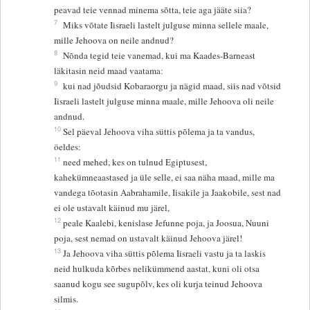
peavad teie vennad minema sõtta, teie aga jääte siia?
7
Miks võtate Iisraeli lastelt julguse minna sellele maale,
mille Jehoova on neile andnud?
8
Nõnda tegid teie vanemad, kui ma Kaades-Barneast
läkitasin neid maad vaatama:
9
kui nad jõudsid Kobaraorgu ja nägid maad, siis nad võtsid
Iisraeli lastelt julguse minna maale, mille Jehoova oli neile
andnud.
10
Sel päeval Jehoova viha süttis põlema ja ta vandus,
öeldes:
11
need mehed, kes on tulnud Egiptusest,
kahekümneaastased ja üle selle, ei saa näha maad, mille ma
vandega tõotasin Aabrahamile, Iisakile ja Jaakobile, sest nad
ei ole ustavalt käinud mu järel,
12
peale Kaalebi, kenislase Jefunne poja, ja Joosua, Nuuni
poja, sest nemad on ustavalt käinud Jehoova järel!
13
Ja Jehoova viha süttis põlema Iisraeli vastu ja ta laskis
neid hulkuda kõrbes nelikümmend aastat, kuni oli otsa
saanud kogu see sugupõlv, kes oli kurja teinud Jehoova
silmis.