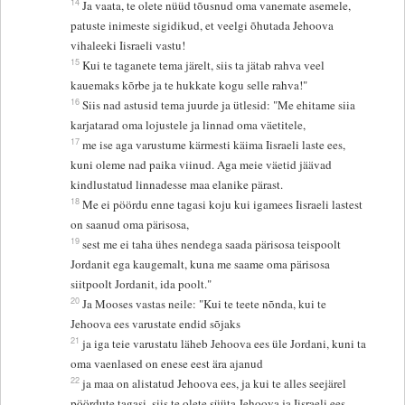
14
Ja vaata, te olete nüüd tõusnud oma vanemate asemele,
patuste inimeste sigidikud, et veelgi õhutada Jehoova
vihaleeki Iisraeli vastu!
15
Kui te taganete tema järelt, siis ta jätab rahva veel
kauemaks kõrbe ja te hukkate kogu selle rahva!"
16
Siis nad astusid tema juurde ja ütlesid: "Me ehitame siia
karjatarad oma lojustele ja linnad oma väetitele,
17
me ise aga varustume kärmesti käima Iisraeli laste ees,
kuni oleme nad paika viinud. Aga meie väetid jäävad
kindlustatud linnadesse maa elanike pärast.
18
Me ei pöördu enne tagasi koju kui igamees Iisraeli lastest
on saanud oma pärisosa,
19
sest me ei taha ühes nendega saada pärisosa teispoolt
Jordanit ega kaugemalt, kuna me saame oma pärisosa
siitpoolt Jordanit, ida poolt."
20
Ja Mooses vastas neile: "Kui te teete nõnda, kui te
Jehoova ees varustate endid sõjaks
21
ja iga teie varustatu läheb Jehoova ees üle Jordani, kuni ta
oma vaenlased on enese eest ära ajanud
22
ja maa on alistatud Jehoova ees, ja kui te alles seejärel
pöördute tagasi, siis te olete süüta Jehoova ja Iisraeli ees