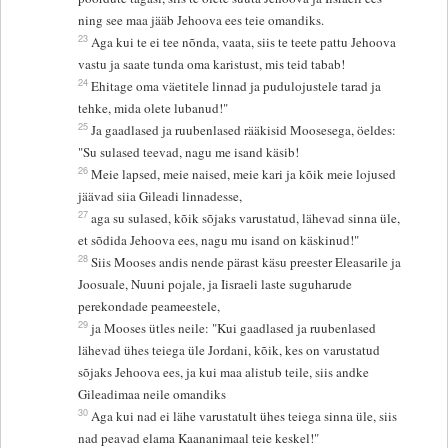
ning see maa jääb Jehoova ees teie omandiks.
23
Aga kui te ei tee nõnda, vaata, siis te teete pattu Jehoova
vastu ja saate tunda oma karistust, mis teid tabab!
24
Ehitage oma väetitele linnad ja pudulojustele tarad ja
tehke, mida olete lubanud!"
25
Ja gaadlased ja ruubenlased rääkisid Moosesega, öeldes:
"Su sulased teevad, nagu me isand käsib!
26
Meie lapsed, meie naised, meie kari ja kõik meie lojused
jäävad siia Gileadi linnadesse,
27
aga su sulased, kõik sõjaks varustatud, lähevad sinna üle,
et sõdida Jehoova ees, nagu mu isand on käskinud!"
28
Siis Mooses andis nende pärast käsu preester Eleasarile ja
Joosuale, Nuuni pojale, ja Iisraeli laste suguharude
perekondade peameestele,
29
ja Mooses ütles neile: "Kui gaadlased ja ruubenlased
lähevad ühes teiega üle Jordani, kõik, kes on varustatud
sõjaks Jehoova ees, ja kui maa alistub teile, siis andke
Gileadimaa neile omandiks
30
Aga kui nad ei lähe varustatult ühes teiega sinna üle, siis
nad peavad elama Kaananimaal teie keskel!"