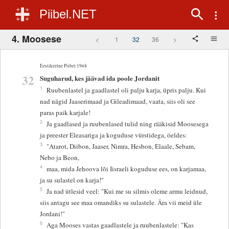
Piibel.NET
4. Moosese
<
1
32
36
>
Eestikeelne Piibel 1968
32
Suguharud, kes jäävad ida poole Jordanit
1
Ruubenlastel ja gaadlastel oli palju karja, üpris palju. Kui
nad nägid Jaaserimaad ja Gileadimaad, vaata, siis oli see
paras paik karjale!
2
Ja gaadlased ja ruubenlased tulid ning rääkisid Moosesega
ja preester Eleasariga ja koguduse vürstidega, öeldes:
3
"Atarot, Diibon, Jaaser, Nimra, Hesbon, Elaale, Sebam,
Nebo ja Beon,
4
maa, mida Jehoova lõi Iisraeli koguduse ees, on karjamaa,
ja su sulastel on karja!"
5
Ja nad ütlesid veel: "Kui me su silmis oleme armu leidnud,
siis antagu see maa omandiks su sulastele. Ära vii meid üle
Jordani!"
6
Aga Mooses vastas gaadlastele ja ruubenlastele: "Kas