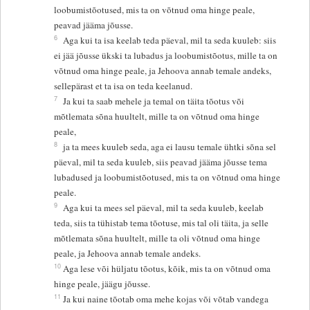
loobumistõotused, mis ta on võtnud oma hinge peale,
peavad jääma jõusse.
6
Aga kui ta isa keelab teda päeval, mil ta seda kuuleb: siis
ei jää jõusse ükski ta lubadus ja loobumistõotus, mille ta on
võtnud oma hinge peale, ja Jehoova annab temale andeks,
sellepärast et ta isa on teda keelanud.
7
Ja kui ta saab mehele ja temal on täita tõotus või
mõtlemata sõna huultelt, mille ta on võtnud oma hinge
peale,
8
ja ta mees kuuleb seda, aga ei lausu temale ühtki sõna sel
päeval, mil ta seda kuuleb, siis peavad jääma jõusse tema
lubadused ja loobumistõotused, mis ta on võtnud oma hinge
peale.
9
Aga kui ta mees sel päeval, mil ta seda kuuleb, keelab
teda, siis ta tühistab tema tõotuse, mis tal oli täita, ja selle
mõtlemata sõna huultelt, mille ta oli võtnud oma hinge
peale, ja Jehoova annab temale andeks.
10
Aga lese või hüljatu tõotus, kõik, mis ta on võtnud oma
hinge peale, jäägu jõusse.
11
Ja kui naine tõotab oma mehe kojas või võtab vandega