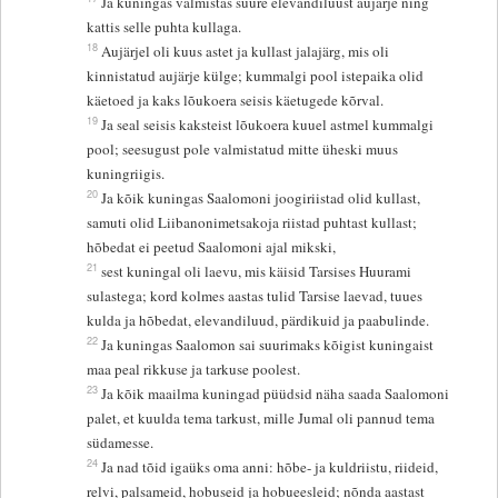
Ja kuningas valmistas suure elevandiluust aujärje ning
kattis selle puhta kullaga.
18
Aujärjel oli kuus astet ja kullast jalajärg, mis oli
kinnistatud aujärje külge; kummalgi pool istepaika olid
käetoed ja kaks lõukoera seisis käetugede kõrval.
19
Ja seal seisis kaksteist lõukoera kuuel astmel kummalgi
pool; seesugust pole valmistatud mitte üheski muus
kuningriigis.
20
Ja kõik kuningas Saalomoni joogiriistad olid kullast,
samuti olid Liibanonimetsakoja riistad puhtast kullast;
hõbedat ei peetud Saalomoni ajal mikski,
21
sest kuningal oli laevu, mis käisid Tarsises Huurami
sulastega; kord kolmes aastas tulid Tarsise laevad, tuues
kulda ja hõbedat, elevandiluud, pärdikuid ja paabulinde.
22
Ja kuningas Saalomon sai suurimaks kõigist kuningaist
maa peal rikkuse ja tarkuse poolest.
23
Ja kõik maailma kuningad püüdsid näha saada Saalomoni
palet, et kuulda tema tarkust, mille Jumal oli pannud tema
südamesse.
24
Ja nad tõid igaüks oma anni: hõbe- ja kuldriistu, riideid,
relvi, palsameid, hobuseid ja hobueesleid; nõnda aastast