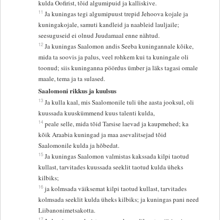
kulda Oofirist, tõid algumipuid ja kalliskive.
11
Ja kuningas tegi algumipuust trepid Jehoova kojale ja
kuningakojale, samuti kandleid ja naableid lauljaile;
seesuguseid ei olnud Juudamaal enne nähtud.
12
Ja kuningas Saalomon andis Seeba kuningannale kõike,
mida ta soovis ja palus, veel rohkem kui ta kuningale oli
toonud; siis kuninganna pöördus ümber ja läks tagasi omale
maale, tema ja ta sulased.
Saalomoni rikkus ja kuulsus
13
Ja kulla kaal, mis Saalomonile tuli ühe aasta jooksul, oli
kuussada kuuskümmend kuus talenti kulda,
14
peale selle, mida tõid Tarsise laevad ja kaupmehed; ka
kõik Araabia kuningad ja maa asevalitsejad tõid
Saalomonile kulda ja hõbedat.
15
Ja kuningas Saalomon valmistas kakssada kilpi taotud
kullast, tarvitades kuussada seeklit taotud kulda üheks
kilbiks;
16
ja kolmsada väiksemat kilpi taotud kullast, tarvitades
kolmsada seeklit kulda üheks kilbiks; ja kuningas pani need
Liibanonimetsakotta.
17