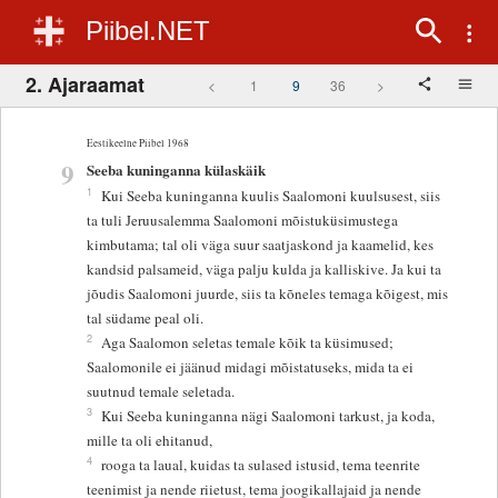
Piibel.NET
2. Ajaraamat
<
1
9
36
>
Eestikeelne Piibel 1968
9
Seeba kuninganna külaskäik
1
Kui Seeba kuninganna kuulis Saalomoni kuulsusest, siis
ta tuli Jeruusalemma Saalomoni mõistuküsimustega
kimbutama; tal oli väga suur saatjaskond ja kaamelid, kes
kandsid palsameid, väga palju kulda ja kalliskive. Ja kui ta
jõudis Saalomoni juurde, siis ta kõneles temaga kõigest, mis
tal südame peal oli.
2
Aga Saalomon seletas temale kõik ta küsimused;
Saalomonile ei jäänud midagi mõistatuseks, mida ta ei
suutnud temale seletada.
3
Kui Seeba kuninganna nägi Saalomoni tarkust, ja koda,
mille ta oli ehitanud,
4
rooga ta laual, kuidas ta sulased istusid, tema teenrite
teenimist ja nende riietust, tema joogikallajaid ja nende