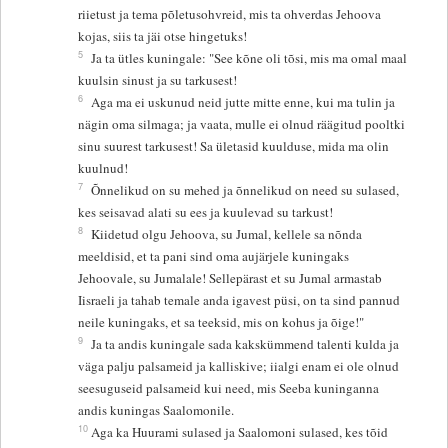
riietust ja tema põletusohvreid, mis ta ohverdas Jehoova
kojas, siis ta jäi otse hingetuks!
5
Ja ta ütles kuningale: "See kõne oli tõsi, mis ma omal maal
kuulsin sinust ja su tarkusest!
6
Aga ma ei uskunud neid jutte mitte enne, kui ma tulin ja
nägin oma silmaga; ja vaata, mulle ei olnud räägitud pooltki
sinu suurest tarkusest! Sa ületasid kuulduse, mida ma olin
kuulnud!
7
Õnnelikud on su mehed ja õnnelikud on need su sulased,
kes seisavad alati su ees ja kuulevad su tarkust!
8
Kiidetud olgu Jehoova, su Jumal, kellele sa nõnda
meeldisid, et ta pani sind oma aujärjele kuningaks
Jehoovale, su Jumalale! Sellepärast et su Jumal armastab
Iisraeli ja tahab temale anda igavest püsi, on ta sind pannud
neile kuningaks, et sa teeksid, mis on kohus ja õige!"
9
Ja ta andis kuningale sada kakskümmend talenti kulda ja
väga palju palsameid ja kalliskive; iialgi enam ei ole olnud
seesuguseid palsameid kui need, mis Seeba kuninganna
andis kuningas Saalomonile.
10
Aga ka Huurami sulased ja Saalomoni sulased, kes tõid