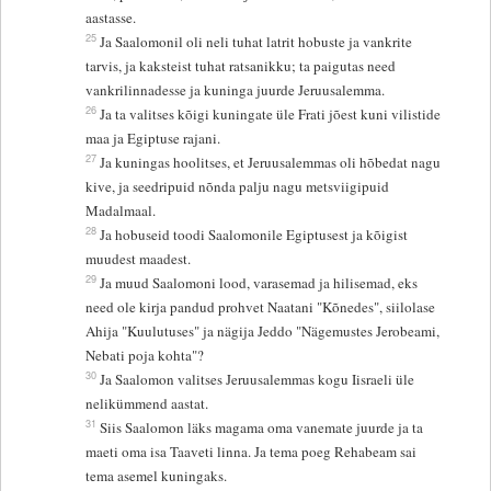
aastasse.
25
Ja Saalomonil oli neli tuhat latrit hobuste ja vankrite
tarvis, ja kaksteist tuhat ratsanikku; ta paigutas need
vankrilinnadesse ja kuninga juurde Jeruusalemma.
26
Ja ta valitses kõigi kuningate üle Frati jõest kuni vilistide
maa ja Egiptuse rajani.
27
Ja kuningas hoolitses, et Jeruusalemmas oli hõbedat nagu
kive, ja seedripuid nõnda palju nagu metsviigipuid
Madalmaal.
28
Ja hobuseid toodi Saalomonile Egiptusest ja kõigist
muudest maadest.
29
Ja muud Saalomoni lood, varasemad ja hilisemad, eks
need ole kirja pandud prohvet Naatani "Kõnedes", siilolase
Ahija "Kuulutuses" ja nägija Jeddo "Nägemustes Jerobeami,
Nebati poja kohta"?
30
Ja Saalomon valitses Jeruusalemmas kogu Iisraeli üle
nelikümmend aastat.
31
Siis Saalomon läks magama oma vanemate juurde ja ta
maeti oma isa Taaveti linna. Ja tema poeg Rehabeam sai
tema asemel kuningaks.