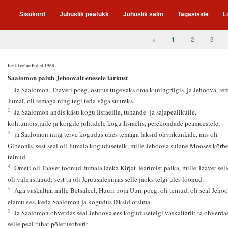
Sisukord
Juhuslik peatükk
Juhuslik salm
Tagasiside
L
<
1
2
3
Eestikeelne Piibel 1968
1
Saalomon palub Jehoovalt enesele tarkust
1
Ja Saalomon, Taaveti poeg, osutus tugevaks oma kuningriigis, ja Jehoova, te
Jumal, oli temaga ning tegi teda väga suureks.
2
Ja Saalomon andis käsu kogu Iisraelile, tuhande- ja sajapealikuile,
kohtumõistjaile ja kõigile juhtidele kogu Iisraelis, perekondade peameestele,
3
ja Saalomon ning terve kogudus ühes temaga läksid ohvrikünkale, mis oli
Gibeonis, sest seal oli Jumala kogudusetelk, mille Jehoova sulane Mooses kõrbe
teinud.
4
Ometi oli Taavet toonud Jumala laeka Kirjat-Jearimist paika, mille Taavet sel
oli valmistanud; sest ta oli Jeruusalemmas selle jaoks telgi üles löönud.
5
Aga vaskaltar, mille Betsaleel, Huuri poja Uuri poeg, oli teinud, oli seal Jeho
elamu ees, keda Saalomon ja kogudus läksid otsima.
6
Ja Saalomon ohverdas seal Jehoova ees kogudusetelgi vaskaltaril; ta ohverda
selle peal tuhat põletusohvrit.