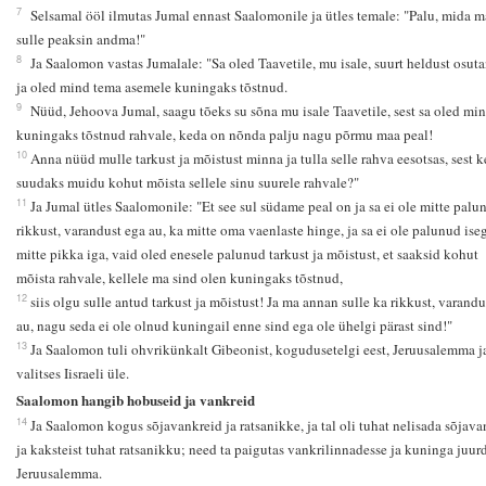
7
Selsamal ööl ilmutas Jumal ennast Saalomonile ja ütles temale: "Palu, mida m
sulle peaksin andma!"
8
Ja Saalomon vastas Jumalale: "Sa oled Taavetile, mu isale, suurt heldust osut
ja oled mind tema asemele kuningaks tõstnud.
9
Nüüd, Jehoova Jumal, saagu tõeks su sõna mu isale Taavetile, sest sa oled mi
kuningaks tõstnud rahvale, keda on nõnda palju nagu põrmu maa peal!
10
Anna nüüd mulle tarkust ja mõistust minna ja tulla selle rahva eesotsas, sest k
suudaks muidu kohut mõista sellele sinu suurele rahvale?"
11
Ja Jumal ütles Saalomonile: "Et see sul südame peal on ja sa ei ole mitte palu
rikkust, varandust ega au, ka mitte oma vaenlaste hinge, ja sa ei ole palunud ise
mitte pikka iga, vaid oled enesele palunud tarkust ja mõistust, et saaksid kohut
mõista rahvale, kellele ma sind olen kuningaks tõstnud,
12
siis olgu sulle antud tarkust ja mõistust! Ja ma annan sulle ka rikkust, varandu
au, nagu seda ei ole olnud kuningail enne sind ega ole ühelgi pärast sind!"
13
Ja Saalomon tuli ohvrikünkalt Gibeonist, kogudusetelgi eest, Jeruusalemma j
valitses Iisraeli üle.
Saalomon hangib hobuseid ja vankreid
14
Ja Saalomon kogus sõjavankreid ja ratsanikke, ja tal oli tuhat nelisada sõjava
ja kaksteist tuhat ratsanikku; need ta paigutas vankrilinnadesse ja kuninga juur
Jeruusalemma.