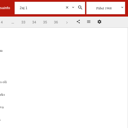
Piibel 1968
isainfo
4
...
33
34
35
36
>
ma
s oli
leks
ova
s