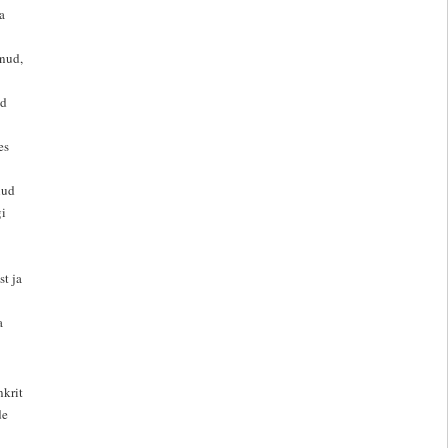
a
anud,
nd
es
nud
gi
st ja
a
nkrit
de