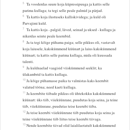
5
Ta vooderdas suure koja küpressipuuga ja kattis selle
parima kullaga; ta tegi selle peale palmid ja pärjad.
6
Ta kattis koja ilustuseks kalliskividega; ja kuld oli
Parvajimi kuld.
7
Ta kattis koja - palgid, läved, seinad ja uksed - kullaga ja
nikerdas seinte peale keerubid.
8
Ja ta tegi kõige pühama paiga; selle pikkus oli, vastavalt
koja laiusele, kakskümmend küünart ja laius kakskümmend
küünart; ta kattis selle parima kullaga, mida oli kuussada
talenti.
9
Ja kuldnaelad vaagisid viiskümmend seeklit; ka
ülakambrid ta kattis kullaga.
10
Ja kõige pühamasse paika ta valmistas kaks keerubit
valatud tööna; need kaeti kullaga.
11
Ja keerubite tiibade pikkus oli ühtekokku kakskümmend
küünart: üks tiib, viieküünrane, puudutas koja seina, ja teine
tiib, viieküünrane, puudutas teise keerubi tiiba.
12
Ja teise keerubi viieküünrane tiib puudutas koja seina ja
teine viieküünrane tiib liitus teise keerubi tiivaga.
13
Nende keerubite tiivad olid laialilaotatult kakskümmend