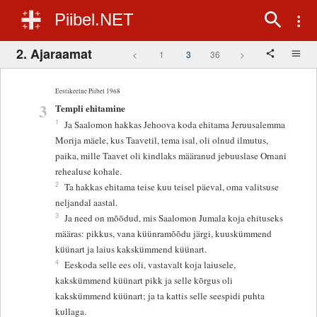
Piibel.NET
2. Ajaraamat
<
1
3
36
>
Eestikeelne Piibel 1968
3
Templi ehitamine
1
Ja Saalomon hakkas Jehoova koda ehitama Jeruusalemma
Morija mäele, kus Taavetil, tema isal, oli olnud ilmutus,
paika, mille Taavet oli kindlaks määranud jebuuslase Ornani
rehealuse kohale.
2
Ta hakkas ehitama teise kuu teisel päeval, oma valitsuse
neljandal aastal.
3
Ja need on mõõdud, mis Saalomon Jumala koja ehituseks
määras: pikkus, vana küünramõõdu järgi, kuuskümmend
küünart ja laius kakskümmend küünart.
4
Eeskoda selle ees oli, vastavalt koja laiusele,
kakskümmend küünart pikk ja selle kõrgus oli
kakskümmend küünart; ja ta kattis selle seespidi puhta
kullaga.