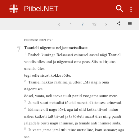
Piibel.NET
<
1
7
12
>
Eestikeelne Piibel 1997
7
Taanieli nägemus neljast metsalisest
1
Paabeli kuninga Belsassari esimesel aastal nägi Taaniel
voodis olles und ja nägemusi oma peas. Siis ta kirjutas
unenäo üles,
tegi selle sisust kokkuvõtte.
2
Taaniel hakkas rääkima ja ütles: „Ma nägin oma
nägemuses
öösel, vaata, neli taeva tuult panid voogama suure mere.
3
Ja neli suurt metsalist tõusid merest, üksteisest erinevad.
4
Esimene oli nagu lõvi, aga tal olid kotka tiivad; minu
nähes katkuti talt tiivad ja ta tõsteti maast üles ning pandi
jalgadele püsti nagu inimene, ja temale anti inimese süda.
5
Ja vaata, tema järel tuli teine metsaline, karu sarnane; aga
see