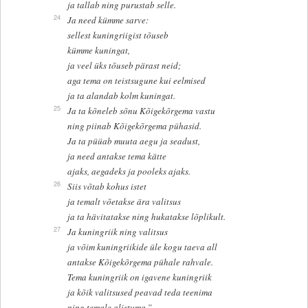
ja tallab ning purustab selle.
24
Ja need kümme sarve:
sellest kuningriigist tõuseb
kümme kuningat,
ja veel üks tõuseb pärast neid;
aga tema on teistsugune kui eelmised
ja ta alandab kolm kuningat.
25
Ja ta kõneleb sõnu Kõigekõrgema vastu
ning piinab Kõigekõrgema pühasid.
Ja ta püüab muuta aegu ja seadust,
ja need antakse tema kätte
ajaks, aegadeks ja pooleks ajaks.
26
Siis võtab kohus istet
ja temalt võetakse ära valitsus
ja ta hävitatakse ning hukatakse lõplikult.
27
Ja kuningriik ning valitsus
ja võim kuningriikide üle kogu taeva all
antakse Kõigekõrgema pühale rahvale.
Tema kuningriik on igavene kuningriik
ja kõik valitsused peavad teda teenima
ning temale alistuma.”