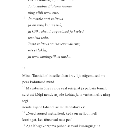
Ja ta saabus Elatanu juurde
ning viidi tema ette.
14
Ja temale anti valitsus
ja au ning kuningriik;
ja kõik rahvad, suguvõsad ja keeled
teenisid teda.
Tema valitsus on igavene valitsus,
mis ei lakka,
ja tema kuningriik ei hukku.
15
Mina, Taaniel, olin selle tõttu ärevil ja nägemused mu
peas kohutasid mind.
16
Ma astusin ühe juurde seal seisjaist ja palusin temalt
seletust kõigi nende asjade kohta; ja ta vastas mulle ning
tegi
nende asjade tähenduse mulle teatavaks:
17
„Need suured metsalised, keda on neli, on neli
kuningat, kes tõusevad maa peal.
18
Aga Kõigekõrgema pühad saavad kuningriigi ja