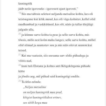
kuningriik
jääb neile igaveseks - igavesest ajast igavesti.”
19
Siis ma tahtsin seletust neljanda metsalise kohta, kes oli
teistsugune kui kõik muud, kes oli väga kohutav, kellel olid
raudhambad ja vaskküüned, kes sõi, näris ja tallas ülejäägi
jalgade alla,
20
ja kümne sarve kohta ta peas ja selle sarve kohta, mis
tõusis, mille eest kolm maha langes; selle sarve kohta, millel
olid silmad ja suurustav suu ja mis näis olevat suurem kui
teised.
21
Kui ma vaatasin, siis seesama sarv sõdis pühadega ja
võitis nad,
22
kuni tuli Elatanu ja kohus anti Kõigekõrgema pühade
kätte
ja jõudis aeg, mil pühad said kuningriigi endile.
23
Ta ütles nõnda:
„Neljas metsaline
on neljas kuningriik maa peal,
kõigist kuningriikidest erinev,
see sööb kogu maa