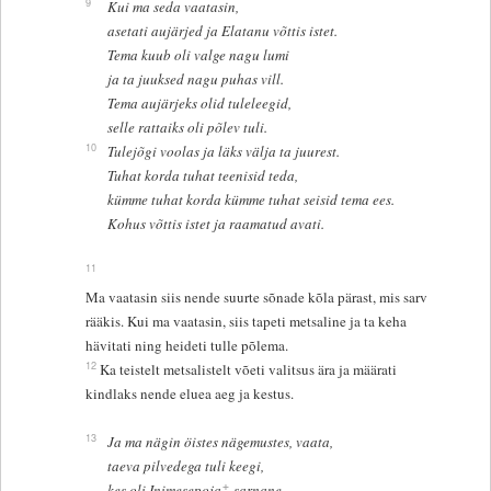
9
Kui ma seda vaatasin,
asetati aujärjed ja Elatanu võttis istet.
Tema kuub oli valge nagu lumi
ja ta juuksed nagu puhas vill.
Tema aujärjeks olid tuleleegid,
selle rattaiks oli põlev tuli.
10
Tulejõgi voolas ja läks välja ta juurest.
Tuhat korda tuhat teenisid teda,
kümme tuhat korda kümme tuhat seisid tema ees.
Kohus võttis istet ja raamatud avati.
11
Ma vaatasin siis nende suurte sõnade kõla pärast, mis sarv
rääkis. Kui ma vaatasin, siis tapeti metsaline ja ta keha
hävitati ning heideti tulle põlema.
12
Ka teistelt metsalistelt võeti valitsus ära ja määrati
kindlaks nende eluea aeg ja kestus.
13
Ja ma nägin öistes nägemustes, vaata,
taeva pilvedega tuli keegi,
+
kes oli Inimesepoja
sarnane.