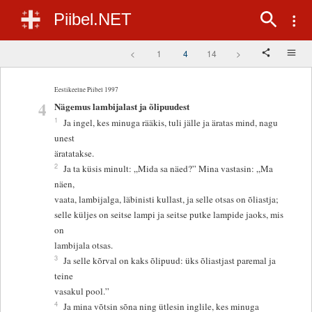
Piibel.NET
<
1
4
14
>
Eestikeelne Piibel 1997
4
Nägemus lambijalast ja õlipuudest
1
Ja ingel, kes minuga rääkis, tuli jälle ja äratas mind, nagu
unest
äratatakse.
2
Ja ta küsis minult: „Mida sa näed?” Mina vastasin: „Ma
näen,
vaata, lambijalga, läbinisti kullast, ja selle otsas on õliastja;
selle küljes on seitse lampi ja seitse putke lampide jaoks, mis
on
lambijala otsas.
3
Ja selle kõrval on kaks õlipuud: üks õliastjast paremal ja
teine
vasakul pool.”
4
Ja mina võtsin sõna ning ütlesin inglile, kes minuga