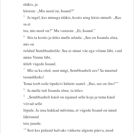
rääkis, ja
küsisin: „Mis need on, Issand?”
5
Ja ingel, kes minuga rääkis, kostis ning küsis minult: „Kas
sa ei
tea, mis need on?” Ma vastasin: „Ei, Issand.”
6
Siis ta kostis ja ütles mulle nõnda: „See on Issanda sõna,
mis on
öeldud Serubbaabelile: See ei sünni väe ega võimu läbi, vaid
minu Vaimu läbi,
ütleb vägede Issand.
7
Mis sa ka oled, suur mägi, Serubbaabeli ees? Sa muutud
tasandikuks!
Tema toob esile tipukivi hüüete saatel: „Ilus, see on ilus!””
8
Ja mulle tuli Issanda sõna; ta ütles:
9
„Serubbaabeli käed on rajanud selle koja ja tema käed
viivad selle
lõpule. Ja sina hakkad mõistma, et vägede Issand on mind
läkitanud
teie juurde.
10
Sest kes pidasid halvaks väikeste alguste päeva, need