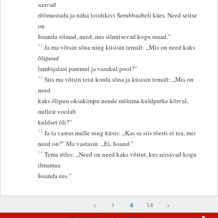
saavad
rõõmustada ja näha loodikivi Serubbaabeli käes. Need seitse
on
Issanda silmad, need, mis silmitsevad kogu maad.”
11
Ja ma võtsin sõna ning küsisin temalt: „Mis on need kaks
õlipuud
lambijalast paremal ja vasakul pool?”
12
Siis ma võtsin teist korda sõna ja küsisin temalt: „Mis on
need
kaks õlipuu oksakimpu nende mõlema kuldputke kõrval,
millest voolab
kuldset õli?”
13
Ja ta vastas mulle ning küsis: „Kas sa siis tõesti ei tea, mis
need on?” Ma vastasin: „Ei, Issand.”
14
Tema ütles: „Need on need kaks võitut, kes seisavad kogu
ilmamaa
Issanda ees.”
<
1
4
14
>