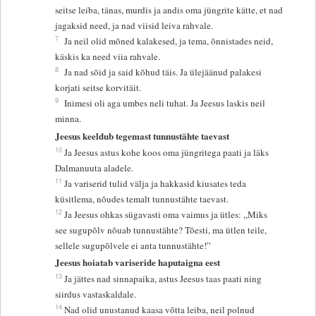
seitse leiba, tänas, murdis ja andis oma jüngrite kätte, et nad
jagaksid need, ja nad viisid leiva rahvale.
7
Ja neil olid mõned kalakesed, ja tema, õnnistades neid,
käskis ka need viia rahvale.
8
Ja nad sõid ja said kõhud täis. Ja ülejäänud palakesi
korjati seitse korvitäit.
9
Inimesi oli aga umbes neli tuhat. Ja Jeesus laskis neil
minna.
Jeesus keeldub tegemast tunnustähte taevast
10
Ja Jeesus astus kohe koos oma jüngritega paati ja läks
Dalmanuuta aladele.
11
Ja variserid tulid välja ja hakkasid kiusates teda
küsitlema, nõudes temalt tunnustähte taevast.
12
Ja Jeesus ohkas sügavasti oma vaimus ja ütles: „Miks
see sugupõlv nõuab tunnustähte? Tõesti, ma ütlen teile,
sellele sugupõlvele ei anta tunnustähte!”
Jeesus hoiatab variseride haputaigna eest
13
Ja jättes nad sinnapaika, astus Jeesus taas paati ning
siirdus vastaskaldale.
14
Nad olid unustanud kaasa võtta leiba, neil polnud