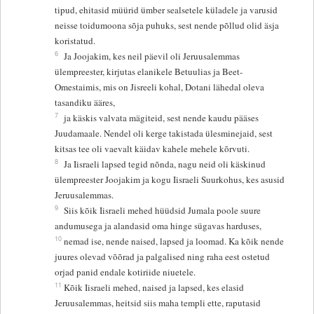
tipud, ehitasid müürid ümber sealsetele küladele ja varusid
neisse toidumoona sõja puhuks, sest nende põllud olid äsja
koristatud.
6
Ja Joojakim, kes neil päevil oli Jeruusalemmas
ülempreester, kirjutas elanikele Betuulias ja Beet-
Omestaimis, mis on Jisreeli kohal, Dotani lähedal oleva
tasandiku ääres,
7
ja käskis valvata mägiteid, sest nende kaudu pääses
Juudamaale. Nendel oli kerge takistada ülesminejaid, sest
kitsas tee oli vaevalt käidav kahele mehele kõrvuti.
8
Ja Iisraeli lapsed tegid nõnda, nagu neid oli käskinud
ülempreester Joojakim ja kogu Iisraeli Suurkohus, kes asusid
Jeruusalemmas.
9
Siis kõik Iisraeli mehed hüüdsid Jumala poole suure
andumusega ja alandasid oma hinge sügavas harduses,
10
nemad ise, nende naised, lapsed ja loomad. Ka kõik nende
juures olevad võõrad ja palgalised ning raha eest ostetud
orjad panid endale kotiriide niuetele.
11
Kõik Iisraeli mehed, naised ja lapsed, kes elasid
Jeruusalemmas, heitsid siis maha templi ette, raputasid