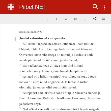
Piibel.NET
<
1
4
16
>
Eestikeelne Piibel 1997
4
Juudid valmistuvad vastupanuks
1
Kui Iisraeli lapsed, kes elasid Juudamaal, said kuulda
kõigest, mida Assuri kuninga Nebukadnetsari ülempealik
Olovernes teiste rahvastega oli teinud ja kuidas ta kõik
nende pühamud oli rüüstanud ja hävitanud,
2
siis nad kartsid teda üliväga ning olid hirmul
Jeruusalemma ja Issanda, oma Jumala templi pärast,
3
sest nad olid hiljuti vangipõlvest tulnud ja kogu Juuda
rahvas oli alles nüüd kogunenud. Ja teotatud riistad,
ohvrialtar ja tempel olid uuesti pühitsetud.
4
Sellepärast nad läkitasid sõna kõikjale Samaaria aladele ja
Beet-Hooronisse, Belmaini, Jeerikosse, Hoobasse, Haasorisse
ja Saalemi orgu.
5
Nad võtsid varakult oma valdusesse kõik kõrgete mägede