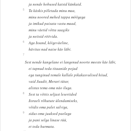
ja nende hobused katsid künkaid.
5
Ta käskis põletada minu maa,
minu noored mehed tappa mõõgaga
ja imikud paisata vastu maad,
minu väetid võtta saagiks
ja neitsid röövida.
6
Aga Issand, kõigeväeline,
hävitas nad naise käe läbi.
7
Sest nende kangelane ei langenud noorte meeste käe läbi,
ei tapnud teda titaanide pojad
ega tunginud temale kallale pikakasvulised hiiud,
vaid Juudit, Merari tütar,
alistas tema oma näo iluga.
8
Sest ta võttis seljast leseriided
Iisraeli rõhutute ülendamiseks,
võidis oma palet salviga,
9
sidus oma juuksed paelaga
ja pani selga linase rüü,
et teda hurmata.