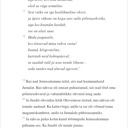
oled sa väga armuline.
17
Sest väike on iga healõhnaline ohver,
ja üpris vähene on kogu rasv sulle põletusohvriks,
aga kes Issandat kardab,
see on alati suur.
18
Häda paganaile,
kes tõusevad minu rahva vastu!
Issand, kõigeväeline,
karistab neid kohtupäeval:
ta saadab tuld ja usse nende lihasse -
seda tundes nad uluvad igavesti.”
19
Kui nad Jeruusalemma tulid, siis nad kummardasid
Jumalat. Kui rahvas oli ennast puhastanud, siis nad tõid oma
põletusohvreid ja vabatahtlikke ohvreid ning ande.
20
Ja Juudit ohverdas kõik Olovernese riistad, mis rahvas oli
temale andnud. Ka kattevõrgu, mille ta ise oli võtnud tema
magamiskambrist, andis ta Jumalale pühitsusanniks.
21
Ja rahvas pidas kolm kuud rõõmupidu Jeruusalemmas
pühamu ees. Ka Juudit oli nende juures.