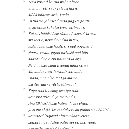
10
Tema kingad köitsid mehe silmad
ja ta ilu võttis vangi tema hinge.
Mõõk läbistas mehe kaela.
11
Pärslased jahmusid tema julguse pärast
ja meedlasi kohutas tema kartmatus.
12
Kui siis hüüdsid mu rõhutud, nemad kartsid,
mu väetid, nemad tundsid hirmu;
tõstsid nad oma häält, siis nad põgenesid.
13
Noorte emade pojad torkasid nad läbi,
haavasid neid kui põgenenud orje!
Neid hukkas minu Issanda lahingurivi.
14
Ma laulan oma Jumalale uut laulu.
Issand, sina oled suur ja auline,
imetlusväärne väelt, võitmatu!
15
Kogu sinu looming teenigu sind!
Sest sina ütlesid, ja see sündis,
sina läkitasid oma Vaimu, ja see ehitas,
ja ei ole ühtki, kes suudaks vastu panna sinu häälele.
16
Sest mäed liiguvad alustelt koos vetega,
kaljud sulavad sinu palge ees otsekui vaha,
aga neile, kes sind kardavad,