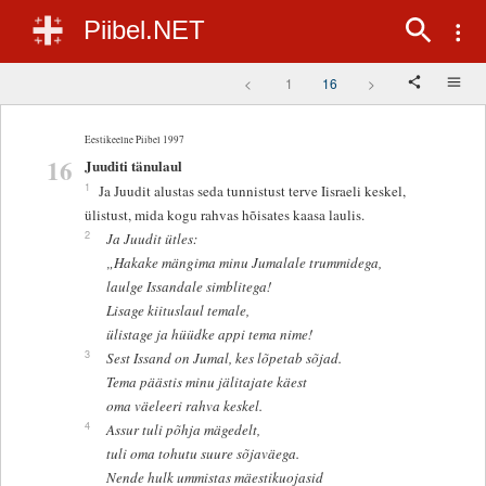
Piibel.NET
<
1
16
>
Eestikeelne Piibel 1997
16
Juuditi tänulaul
1
Ja Juudit alustas seda tunnistust terve Iisraeli keskel,
ülistust, mida kogu rahvas hõisates kaasa laulis.
2
Ja Juudit ütles:
„Hakake mängima minu Jumalale trummidega,
laulge Issandale simblitega!
Lisage kiituslaul temale,
ülistage ja hüüdke appi tema nime!
3
Sest Issand on Jumal, kes lõpetab sõjad.
Tema päästis minu jälitajate käest
oma väeleeri rahva keskel.
4
Assur tuli põhja mägedelt,
tuli oma tohutu suure sõjaväega.
Nende hulk ummistas mäestikuojasid