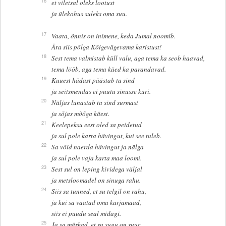
16
et viletsal oleks lootust
ja ülekohus suleks oma suu.
17
Vaata, õnnis on inimene, keda Jumal noomib.
Ära siis põlga Kõigevägevama karistust!
18
Sest tema valmistab küll valu, aga tema ka seob haavad,
tema lööb, aga tema käed ka parandavad.
19
Kuuest hädast päästab ta sind
ja seitsmendas ei puutu sinusse kuri.
20
Näljas lunastab ta sind surmast
ja sõjas mõõga käest.
21
Keelepeksu eest oled sa peidetud
ja sul pole karta hävingut, kui see tuleb.
22
Sa võid naerda hävingut ja nälga
ja sul pole vaja karta maa loomi.
23
Sest sul on leping kividega väljal
ja metsloomadel on sinuga rahu.
24
Siis sa tunned, et su telgil on rahu,
ja kui sa vaatad oma karjamaad,
siis ei puudu seal midagi.
25
Ja sa märkad, et su sugu on suur,