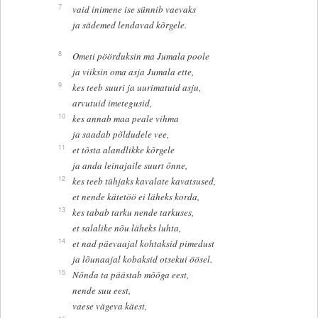
7
vaid inimene ise sünnib vaevaks
ja sädemed lendavad kõrgele.
8
Ometi pöörduksin ma Jumala poole
ja viiksin oma asja Jumala ette,
9
kes teeb suuri ja uurimatuid asju,
arvutuid imetegusid,
10
kes annab maa peale vihma
ja saadab põldudele vee,
11
et tõsta alandlikke kõrgele
ja anda leinajaile suurt õnne,
12
kes teeb tühjaks kavalate kavatsused,
et nende kätetöö ei läheks korda,
13
kes tabab tarku nende tarkuses,
et salalike nõu läheks luhta,
14
et nad päevaajal kohtaksid pimedust
ja lõunaajal kobaksid otsekui öösel.
15
Nõnda ta päästab mõõga eest,
nende suu eest,
vaese vägeva käest,