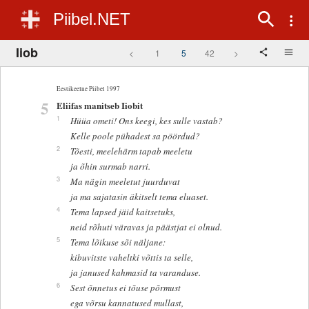
Piibel.NET
Iiob
<
1
5
42
>
Eestikeelne Piibel 1997
5
Eliifas manitseb Iiobit
1
Hüüa ometi! Ons keegi, kes sulle vastab?
Kelle poole pühadest sa pöördud?
2
Tõesti, meelehärm tapab meeletu
ja õhin surmab narri.
3
Ma nägin meeletut juurduvat
ja ma sajatasin äkitselt tema eluaset.
4
Tema lapsed jäid kaitsetuks,
neid rõhuti väravas ja päästjat ei olnud.
5
Tema lõikuse sõi näljane:
kibuvitste vaheltki võttis ta selle,
ja janused kahmasid ta varanduse.
6
Sest õnnetus ei tõuse põrmust
ega võrsu kannatused mullast,