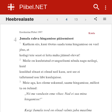
Piibel.NET
Heebrealaste
<
1
4
13
>
Eestikeelne Piibel 1997
Kuula
4
Jumala rahva hingamisse pääsemisest
1
Kartkem siis, kuni tõotus saada tema hingamisse on veel
jõus, et
kedagi teie seast ei leita maha jäänud olevat!
2
Meile on kuulutatud evangeeliumi nõnda nagu neilegi,
kuid
kuuldud sõnast ei olnud neil kasu, sest see ei
talletunud usu läbi kuulajaisse.
3
Meie aga, kes oleme uskunud, saame hingamisse, millest
ta on öelnud:
„Nii ma vandusin oma vihas: Nad ei saa minu
hingamisse!”
Kuigi Jumala teod on olnud valmis juba maailma