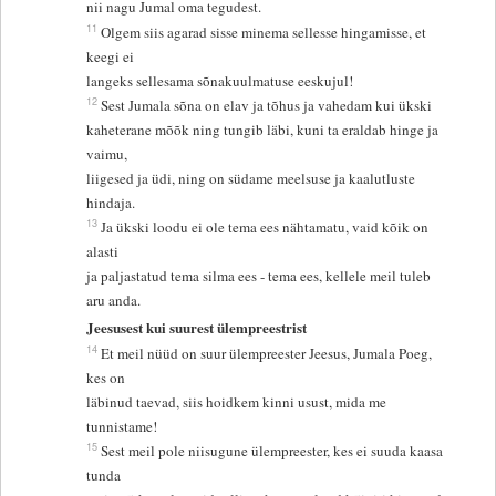
nii nagu Jumal oma tegudest.
11
Olgem siis agarad sisse minema sellesse hingamisse, et
keegi ei
langeks sellesama sõnakuulmatuse eeskujul!
12
Sest Jumala sõna on elav ja tõhus ja vahedam kui ükski
kaheterane mõõk ning tungib läbi, kuni ta eraldab hinge ja
vaimu,
liigesed ja üdi, ning on südame meelsuse ja kaalutluste
hindaja.
13
Ja ükski loodu ei ole tema ees nähtamatu, vaid kõik on
alasti
ja paljastatud tema silma ees - tema ees, kellele meil tuleb
aru anda.
Jeesusest kui suurest ülempreestrist
14
Et meil nüüd on suur ülempreester Jeesus, Jumala Poeg,
kes on
läbinud taevad, siis hoidkem kinni usust, mida me
tunnistame!
15
Sest meil pole niisugune ülempreester, kes ei suuda kaasa
tunda