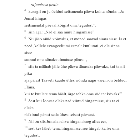
rajamisest peale -
4
kusagil on ju öeldud seitsmenda päeva kohta nõnda: „Ja
Jumal hingas
seitsmendal päeval kõigist oma tegudest”,
5
siin aga: „Nad ei saa minu hingamisse”.
6
Nii jääb nüüd võimalus, et mõned saavad sinna sisse. Ja et
need, kellele evangeeliumi esmalt kuulutati, ei ole sinna
sisse
saanud oma sõnakuulmatuse pärast -,
7
siis ta määrab jälle ühe päeva tänaseks päevaks, kui ta nii
pika
aja pärast Taaveti kaudu ütles, nõnda nagu varem on öeldud:
„Täna,
kui te kuulete tema häält, ärge tehke oma südant kõvaks!”
8
Sest kui Joosua oleks nad viinud hingamisse, siis ta ei
oleks
rääkinud pärast seda ühest teisest päevast.
9
Nii on siis Jumala rahva hingamisaeg alles ees,
10
sest kes läheb tema hingamisse, see hingab ka ise oma
tegudest,