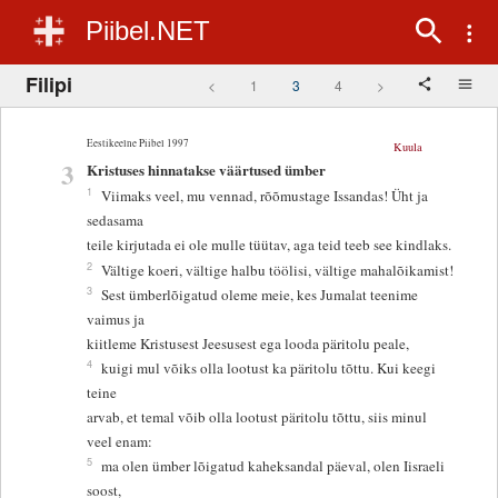
Piibel.NET
Filipi
<
1
3
4
>
Eestikeelne Piibel 1997
Kuula
3
Kristuses hinnatakse väärtused ümber
1
Viimaks veel, mu vennad, rõõmustage Issandas! Üht ja
sedasama
teile kirjutada ei ole mulle tüütav, aga teid teeb see kindlaks.
2
Vältige koeri, vältige halbu töölisi, vältige mahalõikamist!
3
Sest ümberlõigatud oleme meie, kes Jumalat teenime
vaimus ja
kiitleme Kristusest Jeesusest ega looda päritolu peale,
4
kuigi mul võiks olla lootust ka päritolu tõttu. Kui keegi
teine
arvab, et temal võib olla lootust päritolu tõttu, siis minul
veel enam:
5
ma olen ümber lõigatud kaheksandal päeval, olen Iisraeli
soost,