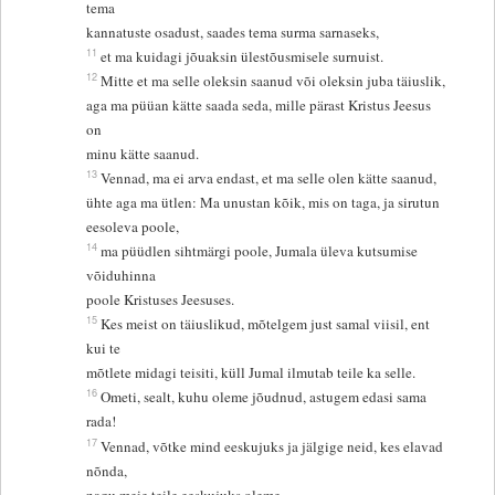
tema
kannatuste osadust, saades tema surma sarnaseks,
11
et ma kuidagi jõuaksin ülestõusmisele surnuist.
12
Mitte et ma selle oleksin saanud või oleksin juba täiuslik,
aga ma püüan kätte saada seda, mille pärast Kristus Jeesus
on
minu kätte saanud.
13
Vennad, ma ei arva endast, et ma selle olen kätte saanud,
ühte aga ma ütlen: Ma unustan kõik, mis on taga, ja sirutun
eesoleva poole,
14
ma püüdlen sihtmärgi poole, Jumala üleva kutsumise
võiduhinna
poole Kristuses Jeesuses.
15
Kes meist on täiuslikud, mõtelgem just samal viisil, ent
kui te
mõtlete midagi teisiti, küll Jumal ilmutab teile ka selle.
16
Ometi, sealt, kuhu oleme jõudnud, astugem edasi sama
rada!
17
Vennad, võtke mind eeskujuks ja jälgige neid, kes elavad
nõnda,