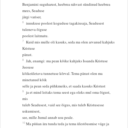
Benjamini suguharust, heebrea rahvast sündinud heebrea
mees, Seaduse
järgi variser,
6
innukuse poolest koguduse tagakiusaja, Seadusest
tuleneva õiguse
poolest laitmatu.
7
Kuid mis mulle oli kasuks, seda ma olen arvanud kahjuks
Kristuse
pärast.
8
Jah, enamgi: ma pean kõike kahjuks Issanda Kristuse
Jeesuse
kõikeületava tunnetuse kõrval. Tema pärast olen ma
minetanud kõik
selle ja pean seda pühkmeiks, et saada kasuks Kristust
9
ja et mind leitaks tema seest ega oleks mul oma õigust,
mis
tuleb Seadusest, vaid see õigus, mis tuleb Kristusesse
uskumisest,
see, mille Jumal annab usu peale.
10
Ma püüan ära tunda teda ja tema ülestõusmise väge ja