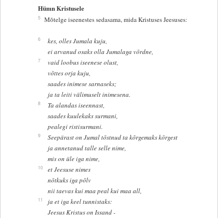
Hümn Kristusele
5
Mõtelge iseenestes sedasama, mida Kristuses Jeesuses:
6
kes, olles Jumala kuju,
ei arvanud osaks olla Jumalaga võrdne,
7
vaid loobus iseenese olust,
võttes orja kuju,
saades inimese sarnaseks;
ja ta leiti välimuselt inimesena.
8
Ta alandas iseennast,
saades kuulekaks surmani,
pealegi ristisurmani.
9
Seepärast on Jumal tõstnud ta kõrgemaks kõrgest
ja annetanud talle selle nime,
mis on üle iga nime,
10
et Jeesuse nimes
nõtkuks iga põlv
nii taevas kui maa peal kui maa all,
11
ja et iga keel tunnistaks:
Jeesus Kristus on Issand -