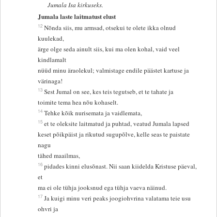
Jumala Isa kirkuseks.
Jumala laste laitmatust elust
12
Nõnda siis, mu armsad, otsekui te olete ikka olnud
kuulekad,
ärge olge seda ainult siis, kui ma olen kohal, vaid veel
kindlamalt
nüüd minu äraolekul; valmistage endile päästet kartuse ja
värinaga!
13
Sest Jumal on see, kes teis tegutseb, et te tahate ja
toimite tema hea nõu kohaselt.
14
Tehke kõik nurisemata ja vaidlemata,
15
et te oleksite laitmatud ja puhtad, veatud Jumala lapsed
keset põikpäist ja rikutud sugupõlve, kelle seas te paistate
nagu
tähed maailmas,
16
pidades kinni elusõnast. Nii saan kiidelda Kristuse päeval,
et
ma ei ole tühja jooksnud ega tühja vaeva näinud.
17
Ja kuigi minu veri peaks joogiohvrina valatama teie usu
ohvri ja