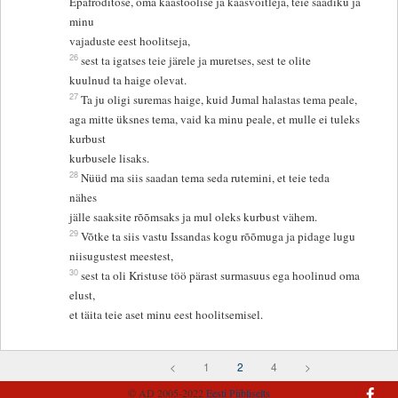
Epafroditose, oma kaastöölise ja kaasvõitleja, teie saadiku ja
minu
vajaduste eest hoolitseja,
26
sest ta igatses teie järele ja muretses, sest te olite
kuulnud ta haige olevat.
27
Ta ju oligi suremas haige, kuid Jumal halastas tema peale,
aga mitte üksnes tema, vaid ka minu peale, et mulle ei tuleks
kurbust
kurbusele lisaks.
28
Nüüd ma siis saadan tema seda rutemini, et teie teda
nähes
jälle saaksite rõõmsaks ja mul oleks kurbust vähem.
29
Võtke ta siis vastu Issandas kogu rõõmuga ja pidage lugu
niisugustest meestest,
30
sest ta oli Kristuse töö pärast surmasuus ega hoolinud oma
elust,
et täita teie aset minu eest hoolitsemisel.
<
1
2
4
>
© AD 2005-2022
Eesti Piibliselts