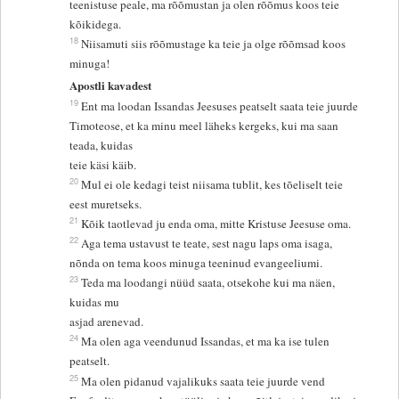
teenistuse peale, ma rõõmustan ja olen rõõmus koos teie
kõikidega.
18
Niisamuti siis rõõmustage ka teie ja olge rõõmsad koos
minuga!
Apostli kavadest
19
Ent ma loodan Issandas Jeesuses peatselt saata teie juurde
Timoteose, et ka minu meel läheks kergeks, kui ma saan
teada, kuidas
teie käsi käib.
20
Mul ei ole kedagi teist niisama tublit, kes tõeliselt teie
eest muretseks.
21
Kõik taotlevad ju enda oma, mitte Kristuse Jeesuse oma.
22
Aga tema ustavust te teate, sest nagu laps oma isaga,
nõnda on tema koos minuga teeninud evangeeliumi.
23
Teda ma loodangi nüüd saata, otsekohe kui ma näen,
kuidas mu
asjad arenevad.
24
Ma olen aga veendunud Issandas, et ma ka ise tulen
peatselt.
25
Ma olen pidanud vajalikuks saata teie juurde vend