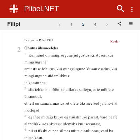
Piibel.NET
Filipi
<
1
2
4
>
Eestikeelne Piibel 1997
Kuula
2
Õhutus üksmeeleks
1
Kui nüüd on mingisugune julgustus Kristuses, kui
mingisugune
armastuse lohutus, kui mingisugune Vaimu osadus, kui
mingisugune südamlikkus
ja kaastunne,
2
siis tehke mu rõõm täielikuks sellega, et te mõtlete
ühtmoodi,
et teil on sama armastus, et olete üksmeelsed ja ühtviisi
mõtlejad
3
ega tee midagi kiusu ega auahnuse pärast, vaid peate
alandlikkuses üksteist ülemaks kui iseennast,
4
nii et ükski ei pea silmas mitte ainult oma, vaid ka
teiste kasu.