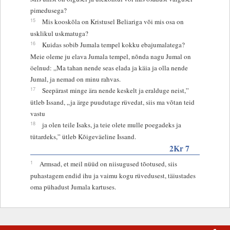
pimedusega?
15
Mis kooskõla on Kristusel Beliariga või mis osa on
usklikul uskmatuga?
16
Kuidas sobib Jumala tempel kokku ebajumalatega?
Meie oleme ju elava Jumala tempel, nõnda nagu Jumal on
öelnud: „Ma tahan nende seas elada ja käia ja olla nende
Jumal, ja nemad on minu rahvas.
17
Seepärast minge ära nende keskelt ja eralduge neist,”
ütleb Issand, „ja ärge puudutage rüvedat, siis ma võtan teid
vastu
18
ja olen teile Isaks, ja teie olete mulle poegadeks ja
tütardeks,” ütleb Kõigeväeline Issand.
2Kr 7
1
Armsad, et meil nüüd on niisugused tõotused, siis
puhastagem endid ihu ja vaimu kogu rüvedusest, täiustades
oma pühadust Jumala kartuses.