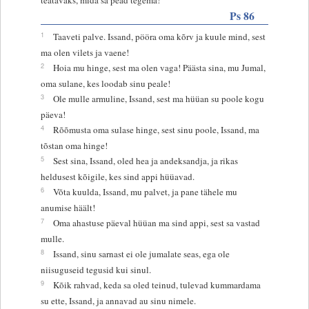
Ps 86
1
Taaveti palve. Issand, pööra oma kõrv ja kuule mind, sest
ma olen vilets ja vaene!
2
Hoia mu hinge, sest ma olen vaga! Päästa sina, mu Jumal,
oma sulane, kes loodab sinu peale!
3
Ole mulle armuline, Issand, sest ma hüüan su poole kogu
päeva!
4
Rõõmusta oma sulase hinge, sest sinu poole, Issand, ma
tõstan oma hinge!
5
Sest sina, Issand, oled hea ja andeksandja, ja rikas
heldusest kõigile, kes sind appi hüüavad.
6
Võta kuulda, Issand, mu palvet, ja pane tähele mu
anumise häält!
7
Oma ahastuse päeval hüüan ma sind appi, sest sa vastad
mulle.
8
Issand, sinu sarnast ei ole jumalate seas, ega ole
niisuguseid tegusid kui sinul.
9
Kõik rahvad, keda sa oled teinud, tulevad kummardama
su ette, Issand, ja annavad au sinu nimele.