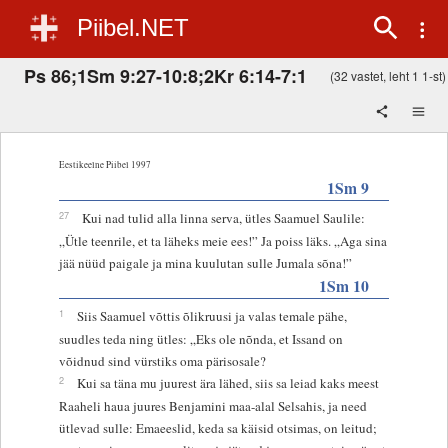
Piibel.NET
Ps 86;1Sm 9:27-10:8;2Kr 6:14-7:1
(32 vastet, leht 1 1-st)
Eestikeelne Piibel 1997
1Sm 9
27
Kui nad tulid alla linna serva, ütles Saamuel Saulile:
„Ütle teenrile, et ta läheks meie ees!” Ja poiss läks. „Aga sina
jää nüüd paigale ja mina kuulutan sulle Jumala sõna!”
1Sm 10
1
Siis Saamuel võttis õlikruusi ja valas temale pähe,
suudles teda ning ütles: „Eks ole nõnda, et Issand on
võidnud sind vürstiks oma pärisosale?
2
Kui sa täna mu juurest ära lähed, siis sa leiad kaks meest
Raaheli haua juures Benjamini maa-alal Selsahis, ja need
ütlevad sulle: Emaeeslid, keda sa käisid otsimas, on leitud;