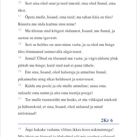
10
Sest sina oled suur ja teed imesid, sina oled Jumal, sina
üksi.
11
Õpeta mulle, Issand, oma teed; ma tahan käia su tões!
Kinnita mu süda kartma sinu nime!
12
Ma ülistan sind kõigest südamest, Issand, mu Jumal, ja
austan su nime igavesti.
13
Sest su heldus on suur minu vastu, ja sa oled mu hinge
üles tõmmanud surmavalla sügavusest.
14
Jumal! Ülbed on tõusnud mu vastu, ja vägivaldsete jõuk
püüab mu hinge; kuid sind nad ei pane tähele.
15
Ent sina, Issand, oled halastaja ja armuline Jumal,
pikameelne ning rikas heldusest ja ustavusest.
16
Kaldu mu poole ja ole mulle armuline; anna oma
sulasele oma ramm ja aita oma teenija poega!
17
Tee mulle tunnustäht mu heaks, et mu vihkajad näeksid
ja häbeneksid, et sina, Issand, oled aidanud ja mind
trööstinud!
2Kr 6
14
Ärge hakake vedama võõras ikkes koos uskmatutega!
Mis ühist on õigusel ja ülekohtul või mis osadust valgusel