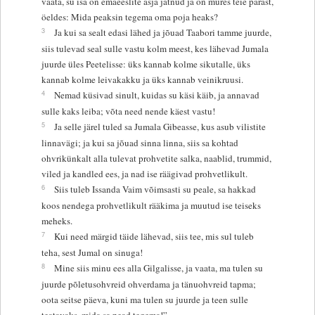
vaata, su isa on emaeeslite asja jätnud ja on mures teie pärast,
öeldes: Mida peaksin tegema oma poja heaks?
3
Ja kui sa sealt edasi lähed ja jõuad Taabori tamme juurde,
siis tulevad seal sulle vastu kolm meest, kes lähevad Jumala
juurde üles Peetelisse: üks kannab kolme sikutalle, üks
kannab kolme leivakakku ja üks kannab veinikruusi.
4
Nemad küsivad sinult, kuidas su käsi käib, ja annavad
sulle kaks leiba; võta need nende käest vastu!
5
Ja selle järel tuled sa Jumala Gibeasse, kus asub vilistite
linnavägi; ja kui sa jõuad sinna linna, siis sa kohtad
ohvrikünkalt alla tulevat prohvetite salka, naablid, trummid,
viled ja kandled ees, ja nad ise räägivad prohvetlikult.
6
Siis tuleb Issanda Vaim võimsasti su peale, sa hakkad
koos nendega prohvetlikult rääkima ja muutud ise teiseks
meheks.
7
Kui need märgid täide lähevad, siis tee, mis sul tuleb
teha, sest Jumal on sinuga!
8
Mine siis minu ees alla Gilgalisse, ja vaata, ma tulen su
juurde põletusohvreid ohverdama ja tänuohvreid tapma;
oota seitse päeva, kuni ma tulen su juurde ja teen sulle
teatavaks, mida sa pead tegema!”