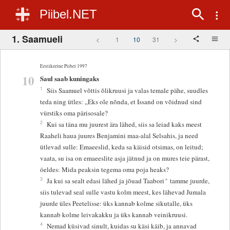
Piibel.NET
1. Saamueli
<
1
10
31
>
Eestikeelne Piibel 1997
10
Saul saab kuningaks
1
Siis Saamuel võttis õlikruusi ja valas temale pähe, suudles
teda ning ütles: „Eks ole nõnda, et Issand on võidnud sind
vürstiks oma pärisosale?
2
Kui sa täna mu juurest ära lähed, siis sa leiad kaks meest
Raaheli haua juures Benjamini maa-alal Selsahis, ja need
ütlevad sulle: Emaeeslid, keda sa käisid otsimas, on leitud;
vaata, su isa on emaeeslite asja jätnud ja on mures teie pärast,
öeldes: Mida peaksin tegema oma poja heaks?
+
3
Ja kui sa sealt edasi lähed ja jõuad Taabori
tamme juurde,
siis tulevad seal sulle vastu kolm meest, kes lähevad Jumala
juurde üles Peetelisse: üks kannab kolme sikutalle, üks
kannab kolme leivakakku ja üks kannab veinikruusi.
4
Nemad küsivad sinult, kuidas su käsi käib, ja annavad