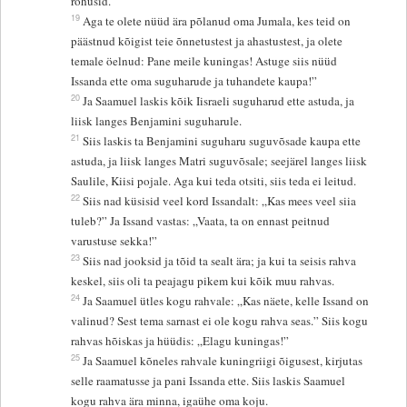
rõhusid.
19
Aga te olete nüüd ära põlanud oma Jumala, kes teid on
päästnud kõigist teie õnnetustest ja ahastustest, ja olete
temale öelnud: Pane meile kuningas! Astuge siis nüüd
Issanda ette oma suguharude ja tuhandete kaupa!”
20
Ja Saamuel laskis kõik Iisraeli suguharud ette astuda, ja
liisk langes Benjamini suguharule.
21
Siis laskis ta Benjamini suguharu suguvõsade kaupa ette
astuda, ja liisk langes Matri suguvõsale; seejärel langes liisk
Saulile, Kiisi pojale. Aga kui teda otsiti, siis teda ei leitud.
22
Siis nad küsisid veel kord Issandalt: „Kas mees veel siia
tuleb?” Ja Issand vastas: „Vaata, ta on ennast peitnud
varustuse sekka!”
23
Siis nad jooksid ja tõid ta sealt ära; ja kui ta seisis rahva
keskel, siis oli ta peajagu pikem kui kõik muu rahvas.
24
Ja Saamuel ütles kogu rahvale: „Kas näete, kelle Issand on
valinud? Sest tema sarnast ei ole kogu rahva seas.” Siis kogu
rahvas hõiskas ja hüüdis: „Elagu kuningas!”
25
Ja Saamuel kõneles rahvale kuningriigi õigusest, kirjutas
selle raamatusse ja pani Issanda ette. Siis laskis Saamuel
kogu rahva ära minna, igaühe oma koju.