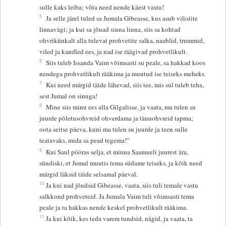
sulle kaks leiba; võta need nende käest vastu!
5
Ja selle järel tuled sa Jumala Gibeasse, kus asub vilistite
linnavägi; ja kui sa jõuad sinna linna, siis sa kohtad
ohvrikünkalt alla tulevat prohvetite salka, naablid, trummid,
viled ja kandled ees, ja nad ise räägivad prohvetlikult.
6
Siis tuleb Issanda Vaim võimsasti su peale, sa hakkad koos
nendega prohvetlikult rääkima ja muutud ise teiseks meheks.
7
Kui need märgid täide lähevad, siis tee, mis sul tuleb teha,
sest Jumal on sinuga!
8
Mine siis minu ees alla Gilgalisse, ja vaata, ma tulen su
juurde põletusohvreid ohverdama ja tänuohvreid tapma;
oota seitse päeva, kuni ma tulen su juurde ja teen sulle
teatavaks, mida sa pead tegema!”
9
Kui Saul pööras selja, et minna Saamueli juurest ära,
sündiski, et Jumal muutis tema südame teiseks, ja kõik need
märgid läksid täide selsamal päeval.
10
Ja kui nad jõudsid Gibeasse, vaata, siis tuli temale vastu
salkkond prohveteid. Ja Jumala Vaim tuli võimsasti tema
peale ja ta hakkas nende keskel prohvetlikult rääkima.
11
Ja kui kõik, kes teda varem tundsid, nägid, ja vaata, ta