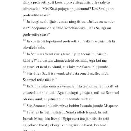
rääkis prohvetlikult koos prohvetitega, siis ütles rahvas
üksteisele: „Mis Kiisi pojaga on juhtunud? Kas Saulgi on
prohvetite seas?”
12
Ja keegi sealolijaist vastas ning ütles: „Ja kes on nende
isa?” Seepärast on saanud kõnekäänuks: „Kas Saulgi on
prohvetite seas?”
13
Ja kui ta oli lõpetanud prohvetliku rääkimise, siis tuli ta
ohvrikünkale.
14
Ja Sauli isa vend küsis temalt ja ta teenrilt: „Kus te
käisite?” Ta vastas: „Emaeesleid otsimas. Aga kui me
nägime, et neid ei olnud, siis läksime Saamueli juurde.”
15
Siis ütles Sauli isa vend: „Jutusta ometi mulle, mida
Saamuel teile rääkis!”
16
Ja Saul vastas oma isa vennale: „Ta teatas meile lihtsalt, et
emaeeslid on leitud.” Aga kuningriigi asjast, millest Saamuel
oli rääkinud, ei jutustanud ta temale midagi.
17
Siis Saamuel hüüdis rahva kokku Issanda juurde Mispasse.
18
Ta ütles Iisraeli lastele: „Nõnda ütleb Issand, Iisraeli
Jumal: Mina tõin Iisraeli Egiptusest ära ja päästsin teid
egiptlaste käest ja kõigi kuningriikide käest, kes teid