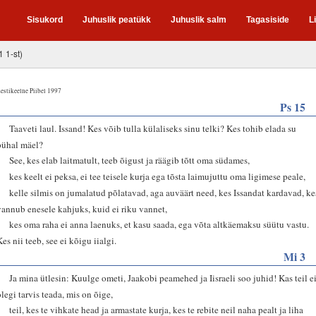
Sisukord
Juhuslik peatükk
Juhuslik salm
Tagasiside
L
1 1-st)
estikeelne Piibel 1997
Ps 15
1
Taaveti laul. Issand! Kes võib tulla külaliseks sinu telki? Kes tohib elada su
pühal mäel?
2
See, kes elab laitmatult, teeb õigust ja räägib tõtt oma südames,
3
kes keelt ei peksa, ei tee teisele kurja ega tõsta laimujuttu oma ligimese peale,
4
kelle silmis on jumalatud põlatavad, aga auväärt need, kes Issandat kardavad, ke
vannub enesele kahjuks, kuid ei riku vannet,
5
kes oma raha ei anna laenuks, et kasu saada, ega võta altkäemaksu süütu vastu.
Kes nii teeb, see ei kõigu iialgi.
Mi 3
1
Ja mina ütlesin: Kuulge ometi, Jaakobi peamehed ja Iisraeli soo juhid! Kas teil e
olegi tarvis teada, mis on õige,
2
teil, kes te vihkate head ja armastate kurja, kes te rebite neil naha pealt ja liha