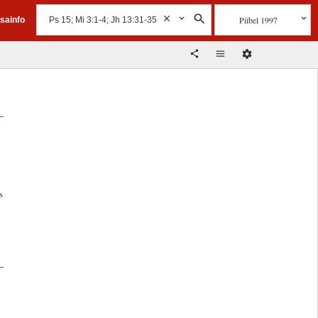
Piibel 1997
isainfo
s
i