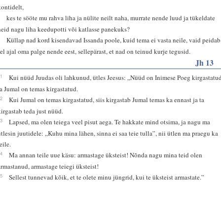
kontidelt,
3
kes te sööte mu rahva liha ja nülite neilt naha, murrate nende luud ja tükeldate
neid nagu liha keedupotti või katlasse panekuks?
4
Küllap nad kord kisendavad Issanda poole, kuid tema ei vasta neile, vaid peidab
sel ajal oma palge nende eest, sellepärast, et nad on teinud kurje tegusid.
Jh 13
31
Kui nüüd Juudas oli lahkunud, ütles Jeesus: „Nüüd on Inimese Poeg kirgastatu
ja Jumal on temas kirgastatud.
32
Kui Jumal on temas kirgastatud, siis kirgastab Jumal temas ka ennast ja ta
kirgastab teda just nüüd.
33
Lapsed, ma olen teiega veel pisut aega. Te hakkate mind otsima, ja nagu ma
ütlesin juutidele: „Kuhu mina lähen, sinna ei saa teie tulla”, nii ütlen ma praegu ka
eile.
34
Ma annan teile uue käsu: armastage üksteist! Nõnda nagu mina teid olen
armastanud, armastage teiegi üksteist!
35
Sellest tunnevad kõik, et te olete minu jüngrid, kui te üksteist armastate.”