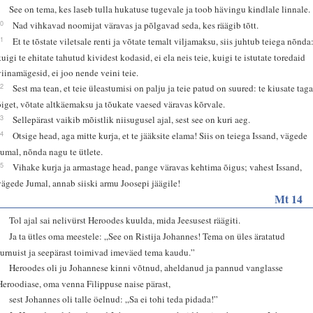
9
See on tema, kes laseb tulla hukatuse tugevale ja toob hävingu kindlale linnale.
10
Nad vihkavad noomijat väravas ja põlgavad seda, kes räägib tõtt.
11
Et te tõstate viletsale renti ja võtate temalt viljamaksu, siis juhtub teiega nõnda
kuigi te ehitate tahutud kividest kodasid, ei ela neis teie, kuigi te istutate toredaid
viinamägesid, ei joo nende veini teie.
12
Sest ma tean, et teie üleastumisi on palju ja teie patud on suured: te kiusate tag
õiget, võtate altkäemaksu ja tõukate vaesed väravas kõrvale.
13
Sellepärast vaikib mõistlik niisugusel ajal, sest see on kuri aeg.
14
Otsige head, aga mitte kurja, et te jääksite elama! Siis on teiega Issand, vägede
Jumal, nõnda nagu te ütlete.
15
Vihake kurja ja armastage head, pange väravas kehtima õigus; vahest Issand,
vägede Jumal, annab siiski armu Joosepi jäägile!
Mt 14
1
Tol ajal sai nelivürst Heroodes kuulda, mida Jeesusest räägiti.
2
Ja ta ütles oma meestele: „See on Ristija Johannes! Tema on üles äratatud
surnuist ja seepärast toimivad imeväed tema kaudu.”
3
Heroodes oli ju Johannese kinni võtnud, aheldanud ja pannud vanglasse
Heroodiase, oma venna Filippuse naise pärast,
4
sest Johannes oli talle öelnud: „Sa ei tohi teda pidada!”
5