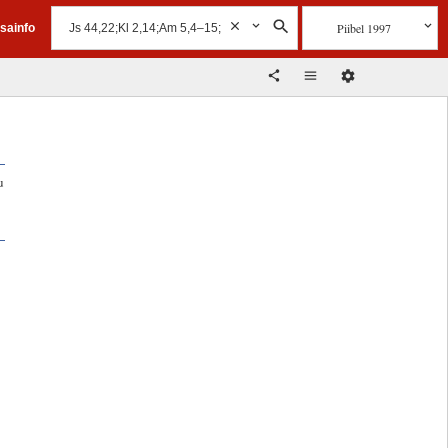
Piibel 1997
isainfo
u