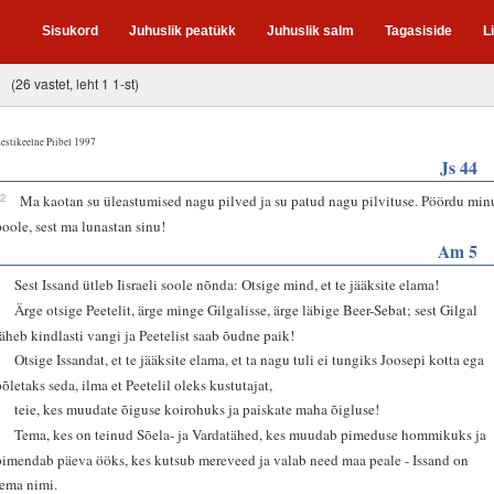
Sisukord
Juhuslik peatükk
Juhuslik salm
Tagasiside
L
(26 vastet, leht 1 1-st)
estikeelne Piibel 1997
Js 44
22
Ma kaotan su üleastumised nagu pilved ja su patud nagu pilvituse. Pöördu min
poole, sest ma lunastan sinu!
Am 5
4
Sest Issand ütleb Iisraeli soole nõnda: Otsige mind, et te jääksite elama!
5
Ärge otsige Peetelit, ärge minge Gilgalisse, ärge läbige Beer-Sebat; sest Gilgal
läheb kindlasti vangi ja Peetelist saab õudne paik!
6
Otsige Issandat, et te jääksite elama, et ta nagu tuli ei tungiks Joosepi kotta ega
põletaks seda, ilma et Peetelil oleks kustutajat,
7
teie, kes muudate õiguse koirohuks ja paiskate maha õigluse!
8
Tema, kes on teinud Sõela- ja Vardatähed, kes muudab pimeduse hommikuks ja
pimendab päeva ööks, kes kutsub mereveed ja valab need maa peale - Issand on
tema nimi.