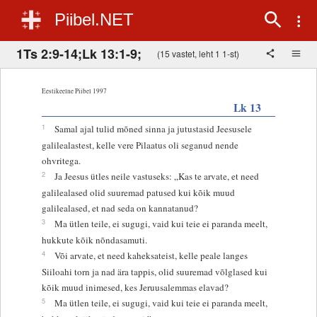
Piibel.NET
1Ts 2:9-14;Lk 13:1-9;
(15 vastet, leht 1 1-st)
Eestikeelne Piibel 1997
Lk 13
1
Samal ajal tulid mõned sinna ja jutustasid Jeesusele
galilealastest, kelle vere Pilaatus oli seganud nende
ohvritega.
2
Ja Jeesus ütles neile vastuseks: „Kas te arvate, et need
galilealased olid suuremad patused kui kõik muud
galilealased, et nad seda on kannatanud?
3
Ma ütlen teile, ei sugugi, vaid kui teie ei paranda meelt,
hukkute kõik nõndasamuti.
4
Või arvate, et need kaheksateist, kelle peale langes
Siiloahi torn ja nad ära tappis, olid suuremad võlglased kui
kõik muud inimesed, kes Jeruusalemmas elavad?
5
Ma ütlen teile, ei sugugi, vaid kui teie ei paranda meelt,