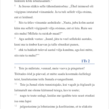
hukkute kõik nõndasamuti.”
6
Ja Jeesus rääkis selle tähendamissõna: „Ühel inimesel oli
viigipuu istutatud viinamäele. Ja ta tuli sellelt vilja otsima,
ent ei leidnud.
7
Siis ta ütles viinamäe aednikule: „Vaata, juba kolm aastat
käin ma sellelt viigipuult vilja otsimas, ent ei leia. Raiu see
siis maha! Milleks ta raiskab maad?”
8
Aga aednik vastas: „Isand, jäta ta veel sellekski aastaks,
kuni ma ta ümber kaevan ja talle sõnnikut panen,
9
ehk ta hakkab tuleval aastal vilja kandma, aga kui mitte,
siis raiu ta maha!””
1Ts 2
9
Teie ju mäletate, vennad, meie vaeva ja pingutust!
Töötades ööd ja päevad, et mitte saada koormaks kellelegi
teist, kuulutasime teile Jumala evangeeliumi.
10
Teie ja Jumal olete tunnistajaks, kui vagalt ja õiglaselt ja
laitmatult me oleme käitunud teiega, kes te usute;
11
nagu te teate sedagi, kuidas me igaühte teie seast otsekui
isa oma lapsi
12
julgustasime ja lohutasime ja keelitasime, et te elaksite