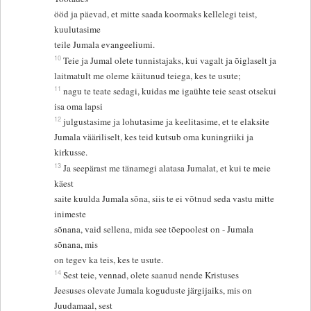
ööd ja päevad, et mitte saada koormaks kellelegi teist,
kuulutasime
teile Jumala evangeeliumi.
10
Teie ja Jumal olete tunnistajaks, kui vagalt ja õiglaselt ja
laitmatult me oleme käitunud teiega, kes te usute;
11
nagu te teate sedagi, kuidas me igaühte teie seast otsekui
isa oma lapsi
12
julgustasime ja lohutasime ja keelitasime, et te elaksite
Jumala vääriliselt, kes teid kutsub oma kuningriiki ja
kirkusse.
13
Ja seepärast me tänamegi alatasa Jumalat, et kui te meie
käest
saite kuulda Jumala sõna, siis te ei võtnud seda vastu mitte
inimeste
sõnana, vaid sellena, mida see tõepoolest on - Jumala
sõnana, mis
on tegev ka teis, kes te usute.
14
Sest teie, vennad, olete saanud nende Kristuses
Jeesuses olevate Jumala koguduste järgijaiks, mis on
Juudamaal, sest