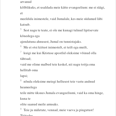
arvanud
kõlblikuks, et usaldada meie kätte evangeelium: me ei räägi,
et
meeldida inimestele, vaid Jumalale, kes meie südamed läbi
katsub.
5
Sest nagu te teate, ei ole me kunagi tulnud lipitsevate
kõnedega ega
ajendatuna ahnusest, Jumal on tunnistajaks.
6
Me ei otsi kiitust inimestelt, ei teilt ega muilt,
7
kuigi me kui Kristuse apostlid oleksime võinud olla
tähtsad;
vaid me olime malbed teie keskel, nii nagu toitja ema
hellitab oma
lapsi;
8
nõnda oleksime meiegi hellusest teie vastu andnud
heameelega
teile mitte üksnes Jumala evangeeliumi, vaid ka oma hinge,
kuna te
olite saanud meile armsaks.
9
Teie ju mäletate, vennad, meie vaeva ja pingutust!
Töötades