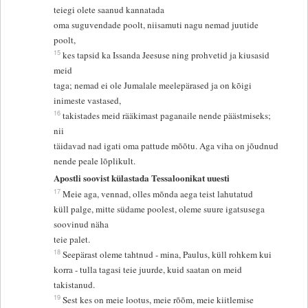
teiegi olete saanud kannatada
oma suguvendade poolt, niisamuti nagu nemad juutide
poolt,
15
kes tapsid ka Issanda Jeesuse ning prohvetid ja kiusasid
meid
taga; nemad ei ole Jumalale meelepärased ja on kõigi
inimeste vastased,
16
takistades meid rääkimast paganaile nende päästmiseks;
nii
täidavad nad igati oma pattude mõõtu. Aga viha on jõudnud
nende peale lõplikult.
Apostli soovist külastada Tessaloonikat uuesti
17
Meie aga, vennad, olles mõnda aega teist lahutatud
küll palge, mitte südame poolest, oleme suure igatsusega
soovinud näha
teie palet.
18
Seepärast oleme tahtnud - mina, Paulus, küll rohkem kui
korra - tulla tagasi teie juurde, kuid saatan on meid
takistanud.
19
Sest kes on meie lootus, meie rõõm, meie kiitlemise