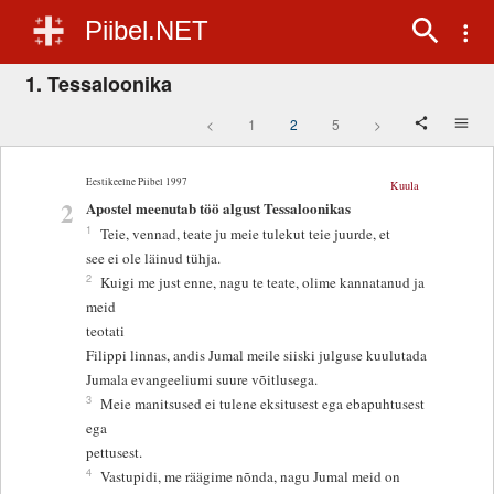
Piibel.NET
1. Tessaloonika
<
1
2
5
>
Eestikeelne Piibel 1997
Kuula
2
Apostel meenutab töö algust Tessaloonikas
1
Teie, vennad, teate ju meie tulekut teie juurde, et
see ei ole läinud tühja.
2
Kuigi me just enne, nagu te teate, olime kannatanud ja
meid
teotati
Filippi linnas, andis Jumal meile siiski julguse kuulutada
Jumala evangeeliumi suure võitlusega.
3
Meie manitsused ei tulene eksitusest ega ebapuhtusest
ega
pettusest.
4
Vastupidi, me räägime nõnda, nagu Jumal meid on