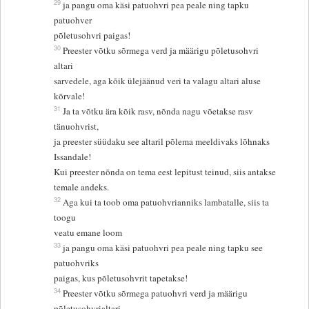
29
ja pangu oma käsi patuohvri pea peale ning tapku
patuohver
põletusohvri paigas!
30
Preester võtku sõrmega verd ja määrigu põletusohvri
altari
sarvedele, aga kõik ülejäänud veri ta valagu altari aluse
kõrvale!
31
Ja ta võtku ära kõik rasv, nõnda nagu võetakse rasv
tänuohvrist,
ja preester süüdaku see altaril põlema meeldivaks lõhnaks
Issandale!
Kui preester nõnda on tema eest lepitust teinud, siis antakse
temale andeks.
32
Aga kui ta toob oma patuohvrianniks lambatalle, siis ta
toogu
veatu emane loom
33
ja pangu oma käsi patuohvri pea peale ning tapku see
patuohvriks
paigas, kus põletusohvrit tapetakse!
34
Preester võtku sõrmega patuohvri verd ja määrigu
põletusohvrialtari