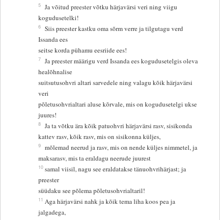
5
Ja võitud preester võtku härjavärsi veri ning viigu
kogudusetelki!
6
Siis preester kastku oma sõrm verre ja tilgutagu verd
Issanda ees
seitse korda pühamu eesriide ees!
7
Ja preester määrigu verd Issanda ees kogudusetelgis oleva
healõhnalise
suitsutusohvri altari sarvedele ning valagu kõik härjavärsi
veri
põletusohvrialtari aluse kõrvale, mis on kogudusetelgi ukse
juures!
8
Ja ta võtku ära kõik patuohvri härjavärsi rasv, sisikonda
kattev rasv, kõik rasv, mis on sisikonna küljes,
9
mõlemad neerud ja rasv, mis on nende küljes nimmetel, ja
maksarasv, mis ta eraldagu neerude juurest
10
samal viisil, nagu see eraldatakse tänuohvrihärjast; ja
preester
süüdaku see põlema põletusohvrialtaril!
11
Aga härjavärsi nahk ja kõik tema liha koos pea ja
jalgadega,