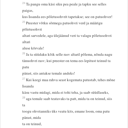
24
Ta pangu oma käsi siku pea peale ja tapku see selles
paigas,
kus Issanda ees põletusohvrit tapetakse; see on patuohver!
25
Preester võtku sõrmega patuohvri verd ja määrigu
põletusohvri
altari sarvedele, aga ülejäänud veri ta valagu põletusohvri
altari
aluse kõrvale!
26
Ja ta süüdaku kõik selle rasv altaril põlema, nõnda nagu
tänuohvri rasv; kui preester on tema ees lepitust teinud ta
patu
pärast, siis antakse temale andeks!
27
Kui keegi maa rahva seast kogemata patustab, tehes mõne
Issanda
käsu vastu midagi, mida ei tohi teha, ja saab süüdlaseks,
28
aga temale saab teatavaks ta patt, mida ta on teinud, siis
ta
toogu ohvrianniks üks veatu kits, emane loom, oma patu
pärast, mida
ta on teinud,