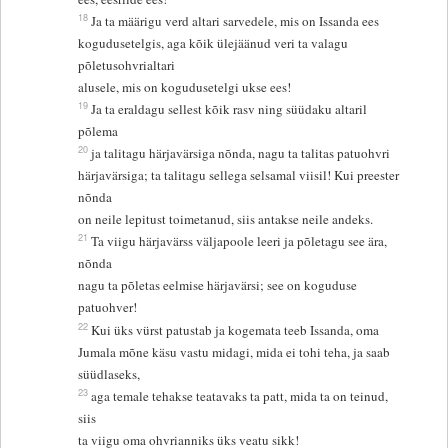
18
Ja ta määrigu verd altari sarvedele, mis on Issanda ees
kogudusetelgis, aga kõik ülejäänud veri ta valagu
põletusohvrialtari
alusele, mis on kogudusetelgi ukse ees!
19
Ja ta eraldagu sellest kõik rasv ning süüdaku altaril
põlema
20
ja talitagu härjavärsiga nõnda, nagu ta talitas patuohvri
härjavärsiga; ta talitagu sellega selsamal viisil! Kui preester
nõnda
on neile lepitust toimetanud, siis antakse neile andeks.
21
Ta viigu härjavärss väljapoole leeri ja põletagu see ära,
nõnda
nagu ta põletas eelmise härjavärsi; see on koguduse
patuohver!
22
Kui üks vürst patustab ja kogemata teeb Issanda, oma
Jumala mõne käsu vastu midagi, mida ei tohi teha, ja saab
süüdlaseks,
23
aga temale tehakse teatavaks ta patt, mida ta on teinud,
siis
ta viigu oma ohvrianniks üks veatu sikk!