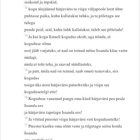
sisikond ja rupskid,
12
kogu ülejäänud härjavärss ta viigu väljapoole leeri ühte
puhtasse paika, kuhu kallatakse tuhka, ja ta põletagu see
tulega
puude peal; seal, kuhu tuhk kallatakse, tuleb see põletada!
13
Ja kui kogu Iisraeli kogudus eksib, aga nõnda, et
koguduse silma
eest jääb varjatuks, et nad on teinud mõne Issanda käsu vastu
midagi,
mida ei tohi teha, ja saavad süüdlasteks,
14
ja patt, mida nad on teinud, saab ometi teatavaks, siis
kogudus
toogu üks noor härjavärss patuohvriks ja viigu see
kogudusetelgi ette!
15
Koguduse vanemad pangu oma käed härjavärsi pea peale
Issanda ees
ja härjavärss tapetagu Issanda ees!
16
Ja võitud preester viigu härjavärsi veri kogudusetelki!
17
Preester kastku oma sõrm verre ja tilgutagu seitse korda
Issanda
ees, eesriide ees!