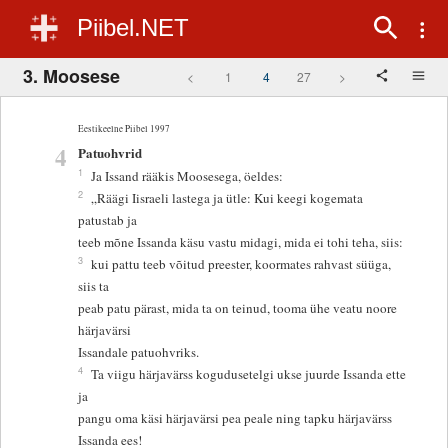
Piibel.NET
3. Moosese
<
1
4
27
>
Eestikeelne Piibel 1997
4
Patuohvrid
1
Ja Issand rääkis Moosesega, öeldes:
2
„Räägi Iisraeli lastega ja ütle: Kui keegi kogemata
patustab ja
teeb mõne Issanda käsu vastu midagi, mida ei tohi teha, siis:
3
kui pattu teeb võitud preester, koormates rahvast süüga,
siis ta
peab patu pärast, mida ta on teinud, tooma ühe veatu noore
härjavärsi
Issandale patuohvriks.
4
Ta viigu härjavärss kogudusetelgi ukse juurde Issanda ette
ja
pangu oma käsi härjavärsi pea peale ning tapku härjavärss
Issanda ees!