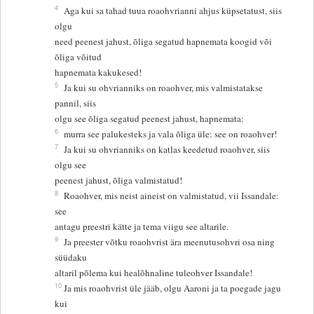
4
Aga kui sa tahad tuua roaohvrianni ahjus küpsetatust, siis
olgu
need peenest jahust, õliga segatud hapnemata koogid või
õliga võitud
hapnemata kakukesed!
5
Ja kui su ohvrianniks on roaohver, mis valmistatakse
pannil, siis
olgu see õliga segatud peenest jahust, hapnemata:
6
murra see palukesteks ja vala õliga üle: see on roaohver!
7
Ja kui su ohvrianniks on katlas keedetud roaohver, siis
olgu see
peenest jahust, õliga valmistatud!
8
Roaohver, mis neist aineist on valmistatud, vii Issandale:
see
antagu preestri kätte ja tema viigu see altarile.
9
Ja preester võtku roaohvrist ära meenutusohvri osa ning
süüdaku
altaril põlema kui healõhnaline tuleohver Issandale!
10
Ja mis roaohvrist üle jääb, olgu Aaroni ja ta poegade jagu
kui