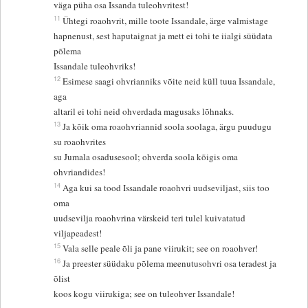
väga püha osa Issanda tuleohvritest!
11
Ühtegi roaohvrit, mille toote Issandale, ärge valmistage
hapnenust, sest haputaignat ja mett ei tohi te iialgi süüdata
põlema
Issandale tuleohvriks!
12
Esimese saagi ohvrianniks võite neid küll tuua Issandale,
aga
altaril ei tohi neid ohverdada magusaks lõhnaks.
13
Ja kõik oma roaohvriannid soola soolaga, ärgu puudugu
su roaohvrites
su Jumala osadusesool; ohverda soola kõigis oma
ohvriandides!
14
Aga kui sa tood Issandale roaohvri uudseviljast, siis too
oma
uudsevilja roaohvrina värskeid teri tulel kuivatatud
viljapeadest!
15
Vala selle peale õli ja pane viirukit; see on roaohver!
16
Ja preester süüdaku põlema meenutusohvri osa teradest ja
õlist
koos kogu viirukiga; see on tuleohver Issandale!