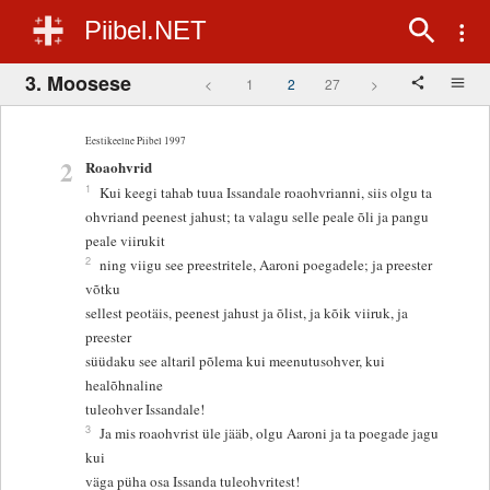
Piibel.NET
3. Moosese
<
1
2
27
>
Eestikeelne Piibel 1997
2
Roaohvrid
1
Kui keegi tahab tuua Issandale roaohvrianni, siis olgu ta
ohvriand peenest jahust; ta valagu selle peale õli ja pangu
peale viirukit
2
ning viigu see preestritele, Aaroni poegadele; ja preester
võtku
sellest peotäis, peenest jahust ja õlist, ja kõik viiruk, ja
preester
süüdaku see altaril põlema kui meenutusohver, kui
healõhnaline
tuleohver Issandale!
3
Ja mis roaohvrist üle jääb, olgu Aaroni ja ta poegade jagu
kui
väga püha osa Issanda tuleohvritest!