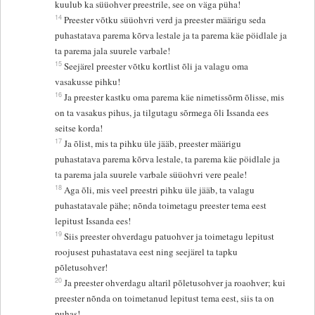
kuulub ka süüohver preestrile, see on väga püha!
14
Preester võtku süüohvri verd ja preester määrigu seda
puhastatava parema kõrva lestale ja ta parema käe pöidlale ja
ta parema jala suurele varbale!
15
Seejärel preester võtku kortlist õli ja valagu oma
vasakusse pihku!
16
Ja preester kastku oma parema käe nimetissõrm õlisse, mis
on ta vasakus pihus, ja tilgutagu sõrmega õli Issanda ees
seitse korda!
17
Ja õlist, mis ta pihku üle jääb, preester määrigu
puhastatava parema kõrva lestale, ta parema käe pöidlale ja
ta parema jala suurele varbale süüohvri vere peale!
18
Aga õli, mis veel preestri pihku üle jääb, ta valagu
puhastatavale pähe; nõnda toimetagu preester tema eest
lepitust Issanda ees!
19
Siis preester ohverdagu patuohver ja toimetagu lepitust
roojusest puhastatava eest ning seejärel ta tapku
põletusohver!
20
Ja preester ohverdagu altaril põletusohver ja roaohver; kui
preester nõnda on toimetanud lepitust tema eest, siis ta on
puhas!