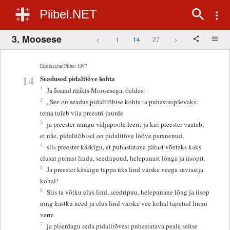
Piibel.NET
3. Moosese
<
1
14
27
>
Eestikeelne Piibel 1997
14
Seadused pidalitõve kohta
1
Ja Issand rääkis Moosesega, öeldes:
2
„See on seadus pidalitõbise kohta ta puhastuspäevaks:
tema tuleb viia preestri juurde
3
ja preester mingu väljapoole leeri; ja kui preester vaatab,
et näe, pidalitõbisel on pidalitõve lööve paranenud,
4
siis preester käskigu, et puhastatava pärast võetaks kaks
elusat puhast lindu, seedripuud, helepunast lõnga ja iisopit.
5
Ja preester käskigu tappa üks lind värske veega saviastja
kohal!
6
Siis ta võtku elus lind, seedripuu, helepunane lõng ja iisop
ning kastku need ja elus lind värske vee kohal tapetud linnu
verre
7
ja piserdagu seda pidalitõvest puhastatava peale seitse