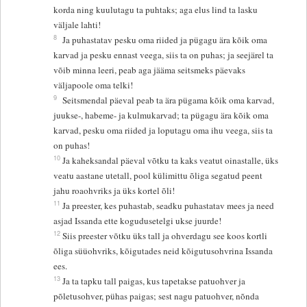
korda ning kuulutagu ta puhtaks; aga elus lind ta lasku
väljale lahti!
8
Ja puhastatav pesku oma riided ja pügagu ära kõik oma
karvad ja pesku ennast veega, siis ta on puhas; ja seejärel ta
võib minna leeri, peab aga jääma seitsmeks päevaks
väljapoole oma telki!
9
Seitsmendal päeval peab ta ära pügama kõik oma karvad,
juukse-, habeme- ja kulmukarvad; ta pügagu ära kõik oma
karvad, pesku oma riided ja loputagu oma ihu veega, siis ta
on puhas!
10
Ja kaheksandal päeval võtku ta kaks veatut oinastalle, üks
veatu aastane utetall, pool külimittu õliga segatud peent
jahu roaohvriks ja üks kortel õli!
11
Ja preester, kes puhastab, seadku puhastatav mees ja need
asjad Issanda ette kogudusetelgi ukse juurde!
12
Siis preester võtku üks tall ja ohverdagu see koos kortli
õliga süüohvriks, kõigutades neid kõigutusohvrina Issanda
ees.
13
Ja ta tapku tall paigas, kus tapetakse patuohver ja
põletusohver, pühas paigas; sest nagu patuohver, nõnda