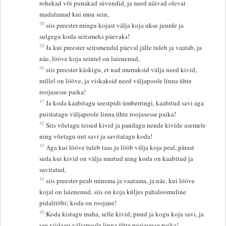
rohekad või punakad süvendid, ja need näivad olevat
madalamad kui muu sein,
38
siis preester mingu kojast välja koja ukse juurde ja
sulgegu koda seitsmeks päevaks!
39
Ja kui preester seitsmendal päeval jälle tuleb ja vaatab, ja
näe, lööve koja seintel on laienenud,
40
siis preester käskigu, et nad murraksid välja need kivid,
millel on lööve, ja viskaksid need väljapoole linna ühte
roojasesse paika!
41
Ja koda kaabitagu seestpidi ümberringi, kaabitud savi aga
puistatagu väljapoole linna ühte roojasesse paika!
42
Siis võetagu teised kivid ja pandagu nende kivide asemele
ning võetagu uut savi ja savitatagu koda!
43
Aga kui lööve tuleb taas ja lööb välja koja peal, pärast
seda kui kivid on välja murtud ning koda on kaabitud ja
savitatud,
44
siis preester peab minema ja vaatama, ja näe, kui lööve
kojal on laienenud, siis on koja küljes pahaloomuline
pidalitõbi; koda on roojane!
45
Koda kistagu maha, selle kivid, puud ja kogu koja savi, ja
see viidagu väljapoole linna ühte roojasesse paika!