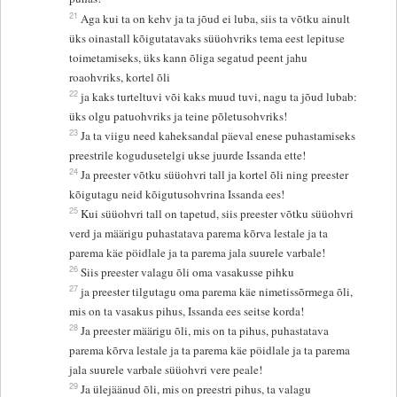
21
Aga kui ta on kehv ja ta jõud ei luba, siis ta võtku ainult
üks oinastall kõigutatavaks süüohvriks tema eest lepituse
toimetamiseks, üks kann õliga segatud peent jahu
roaohvriks, kortel õli
22
ja kaks turteltuvi või kaks muud tuvi, nagu ta jõud lubab:
üks olgu patuohvriks ja teine põletusohvriks!
23
Ja ta viigu need kaheksandal päeval enese puhastamiseks
preestrile kogudusetelgi ukse juurde Issanda ette!
24
Ja preester võtku süüohvri tall ja kortel õli ning preester
kõigutagu neid kõigutusohvrina Issanda ees!
25
Kui süüohvri tall on tapetud, siis preester võtku süüohvri
verd ja määrigu puhastatava parema kõrva lestale ja ta
parema käe pöidlale ja ta parema jala suurele varbale!
26
Siis preester valagu õli oma vasakusse pihku
27
ja preester tilgutagu oma parema käe nimetissõrmega õli,
mis on ta vasakus pihus, Issanda ees seitse korda!
28
Ja preester määrigu õli, mis on ta pihus, puhastatava
parema kõrva lestale ja ta parema käe pöidlale ja ta parema
jala suurele varbale süüohvri vere peale!
29
Ja ülejäänud õli, mis on preestri pihus, ta valagu