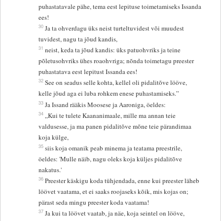
puhastatavale pähe, tema eest lepituse toimetamiseks Issanda
ees!
30
Ja ta ohverdagu üks neist turteltuvidest või muudest
tuvidest, nagu ta jõud kandis,
31
neist, keda ta jõud kandis: üks patuohvriks ja teine
põletusohvriks ühes roaohvriga; nõnda toimetagu preester
puhastatava eest lepitust Issanda ees!
32
See on seadus selle kohta, kellel oli pidalitõve lööve,
kelle jõud aga ei luba rohkem enese puhastamiseks.”
33
Ja Issand rääkis Moosese ja Aaroniga, öeldes:
34
„Kui te tulete Kaananimaale, mille ma annan teie
valdusesse, ja ma panen pidalitõve mõne teie pärandimaa
koja külge,
35
siis koja omanik peab minema ja teatama preestrile,
öeldes: 'Mulle näib, nagu oleks koja küljes pidalitõve
nakatus.'
36
Preester käskigu koda tühjendada, enne kui preester läheb
löövet vaatama, et ei saaks roojaseks kõik, mis kojas on;
pärast seda mingu preester koda vaatama!
37
Ja kui ta löövet vaatab, ja näe, koja seintel on lööve,