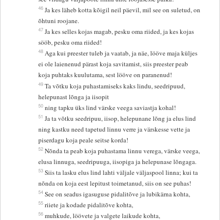
46
Ja kes läheb kotta kõigil neil päevil, mil see on suletud, on
õhtuni roojane.
47
Ja kes selles kojas magab, pesku oma riided, ja kes kojas
sööb, pesku oma riided!
48
Aga kui preester tuleb ja vaatab, ja näe, lööve maja küljes
ei ole laienenud pärast koja savitamist, siis preester peab
koja puhtaks kuulutama, sest lööve on paranenud!
49
Ta võtku koja puhastamiseks kaks lindu, seedripuud,
helepunast lõnga ja iisopit
50
ning tapku üks lind värske veega saviastja kohal!
51
Ja ta võtku seedripuu, iisop, helepunane lõng ja elus lind
ning kastku need tapetud linnu verre ja värskesse vette ja
piserdagu koja peale seitse korda!
52
Nõnda ta peab koja puhastama linnu verega, värske veega,
elusa linnuga, seedripuuga, iisopiga ja helepunase lõngaga.
53
Siis ta lasku elus lind lahti väljale väljaspool linna; kui ta
nõnda on koja eest lepitust toimetanud, siis on see puhas!
54
See on seadus igasuguse pidalitõve ja lubikärna kohta,
55
riiete ja kodade pidalitõve kohta,
56
muhkude, löövete ja valgete laikude kohta,