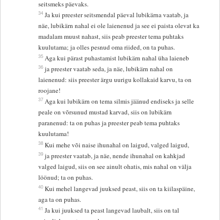
seitsmeks päevaks.
34
Ja kui preester seitsmendal päeval lubikärna vaatab, ja
näe, lubikärn nahal ei ole laienenud ja see ei paista olevat ka
madalam muust nahast, siis peab preester tema puhtaks
kuulutama; ja olles pesnud oma riided, on ta puhas.
35
Aga kui pärast puhastamist lubikärn nahal üha laieneb
36
ja preester vaatab seda, ja näe, lubikärn nahal on
laienenud: siis preester ärgu uurigu kollakaid karvu, ta on
roojane!
37
Aga kui lubikärn on tema silmis jäänud endiseks ja selle
peale on võrsunud mustad karvad, siis on lubikärn
paranenud: ta on puhas ja preester peab tema puhtaks
kuulutama!
38
Kui mehe või naise ihunahal on laigud, valged laigud,
39
ja preester vaatab, ja näe, nende ihunahal on kahkjad
valged laigud, siis on see ainult ohatis, mis nahal on välja
löönud; ta on puhas.
40
Kui mehel langevad juuksed peast, siis on ta kiilaspäine,
aga ta on puhas.
41
Ja kui juuksed ta peast langevad laubalt, siis on tal