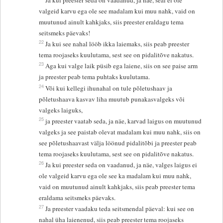
Ja kui preester seda on vaadanud, ja näe, seal ei ole
valgeid karvu ega ole see madalam kui muu nahk, vaid on
muutunud ainult kahkjaks, siis preester eraldagu tema
seitsmeks päevaks!
22
Ja kui see nahal lööb ikka laiemaks, siis peab preester
tema roojaseks kuulutama, sest see on pidalitõve nakatus.
23
Aga kui valge laik püsib ega laiene, siis on see paise arm
ja preester peab tema puhtaks kuulutama.
24
Või kui kellegi ihunahal on tule põletushaav ja
põletushaava kasvav liha muutub punakasvalgeks või
valgeks laiguks,
25
ja preester vaatab seda, ja näe, karvad laigus on muutunud
valgeks ja see paistab olevat madalam kui muu nahk, siis on
see põletushaavast välja löönud pidalitõbi ja preester peab
tema roojaseks kuulutama, sest see on pidalitõve nakatus.
26
Ja kui preester seda on vaadanud, ja näe, valges laigus ei
ole valgeid karvu ega ole see ka madalam kui muu nahk,
vaid on muutunud ainult kahkjaks, siis peab preester tema
eraldama seitsmeks päevaks.
27
Ja preester vaadaku teda seitsmendal päeval: kui see on
nahal üha laienenud, siis peab preester tema roojaseks