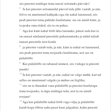
siis preester eraldagu tema uuesti seitsmeks päevaks!
6
Ja kui preester seitsmendal päeval teda jälle vaatab, ja näe,
lööve on muutunud kahkjaks ega ole nahal laienenud, siis
peab preester tema puhtaks kuulutama: see on ainult kärn; ja
ta pesku oma riided, siis ta on puhas.
7
Aga kui kärn nahal lööb ikka laiemaks, pärast seda kui ta
on ennast näidanud preestrile puhastamiseks ja nüüd näitab
ennast preestrile teist korda
8
ja preester vaatab teda, ja näe, kärn ta nahal on laienenud,
siis peab preester tema roojaseks kuulutama, sest see on
pidalitõbi.
9
Kui pidalitõbi on tabanud inimest, siis viidagu ta preestri
juurde!
10
Ja kui preester vaatab, ja näe, nahal on valge muhk, karvad
selles on muutunud valgeks ja muhus on liigliha:
11
siis on ta ihunahal vana pidalitõbi ja preester kuulutagu
tema roojaseks; ta ärgu eraldagu teda, sest ta on ainult
roojane!
12
Aga kui pidalitõbi nahal lööb väga välja ja pidalitõbi
katab kogu tõbise naha peast kuni jalgadeni, kuhu preestri