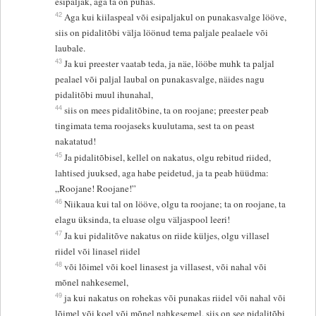
esipaljak, aga ta on puhas.
42
Aga kui kiilaspeal või esipaljakul on punakasvalge lööve,
siis on pidalitõbi välja löönud tema paljale pealaele või
laubale.
43
Ja kui preester vaatab teda, ja näe, lööbe muhk ta paljal
pealael või paljal laubal on punakasvalge, näides nagu
pidalitõbi muul ihunahal,
44
siis on mees pidalitõbine, ta on roojane; preester peab
tingimata tema roojaseks kuulutama, sest ta on peast
nakatatud!
45
Ja pidalitõbisel, kellel on nakatus, olgu rebitud riided,
lahtised juuksed, aga habe peidetud, ja ta peab hüüdma:
„Roojane! Roojane!”
46
Niikaua kui tal on lööve, olgu ta roojane; ta on roojane, ta
elagu üksinda, ta eluase olgu väljaspool leeri!
47
Ja kui pidalitõve nakatus on riide küljes, olgu villasel
riidel või linasel riidel
48
või lõimel või koel linasest ja villasest, või nahal või
mõnel nahkesemel,
49
ja kui nakatus on rohekas või punakas riidel või nahal või
lõimel või koel või mõnel nahkesemel, siis on see pidalitõbi