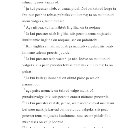
silmad iganes vaatavad,
13
ja kui preester näeb, et vaata, pidalitõbi on katnud kogu ta
ihu, siis peab ta tõbise puhtaks kuulutama; ta on muutunud
üleni valgeks, ta on puhas!
14
Aga niipea, kui tal nähtub liigliha, on ta roojane.
15
Ja kui preester näeb liigliha, siis peab ta tema roojaseks
kuulutama: liigliha on roojane, see on pidalitõbi.
16
Kui liigliha ennast muudab ja muutub valgeks, siis peab
inimene tulema preestri juurde.
17
Ja kui preester teda vaatab, ja näe, lööve on muutunud
valgeks, siis peab preester tõbise puhtaks kuulutama; ta on
puhas!
18
Ja kui kellegi ihunahal on olnud paise ja see on
paranenud,
19
aga paise asemele on tulnud valge muhk või
punakasvalge laik, siis peab ta ennast näitama preestrile.
20
Ja kui preester vaatab, ja näe, see paistab olevat madalam
kui muu nahk ja karvad on muutunud valgeks, siis peab
preester tema roojaseks kuulutama, sest see on pidalitõbi,
mis paises on välja löönud.
21