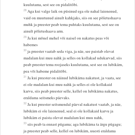
kuulutama, sest see on pidalitõbi.
28
Aga kui valge laik on püsinud ega ole nahal laienenud,
vaid on muutunud ainult kahkjaks, siis on see põletushaava
muhk ja preester peab tema puhtaks kuulutama, sest see on
ainult põletushaava arm.
29
Ja kui mõnel mehel või naisel on nakatus peas või
habemes
30
ja preester vaatab seda viga, ja näe, see paistab olevat
madalam kui muu nahk ja selles on kollakad udukarvad, siis
peab preester tema roojaseks kuulutama, sest see on lubikärn,
pea või habeme pidalitõbi.
31
Ja kui preester on näinud lubikärna nakatust, ja vaata, see
ei ole madalam kui muu nahk ja selles ei ole kollakaid
karvu, siis peab preester selle, kellel on lubikärna nakatus,
eraldama seitsmeks päevaks.
32
Ja kui preester seitsmendal päeval nakatust vaatab, ja näe,
lubikärn ei ole laienenud, seal ei ole kollakaid karvu ja
lubikärn ei paista olevat madalam kui muu nahk,
33
siis peab ta ennast pügama; aga lubikärna ta ärgu pügagu;
ja preester peab selle, kellel on lubikärn, uuesti eraldama