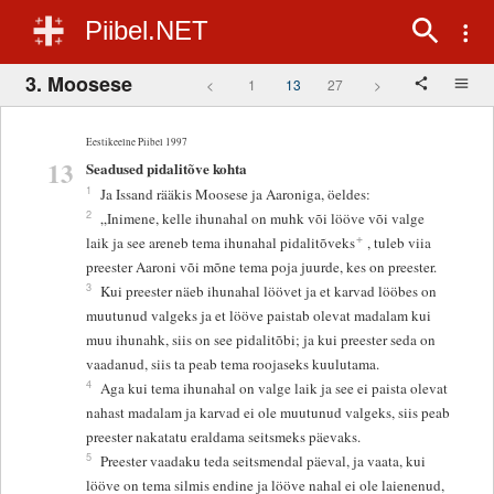
Piibel.NET
3. Moosese
<
1
13
27
>
Eestikeelne Piibel 1997
13
Seadused pidalitõve kohta
1
Ja Issand rääkis Moosese ja Aaroniga, öeldes:
2
„Inimene, kelle ihunahal on muhk või lööve või valge
+
laik ja see areneb tema ihunahal pidalitõveks
, tuleb viia
preester Aaroni või mõne tema poja juurde, kes on preester.
3
Kui preester näeb ihunahal löövet ja et karvad lööbes on
muutunud valgeks ja et lööve paistab olevat madalam kui
muu ihunahk, siis on see pidalitõbi; ja kui preester seda on
vaadanud, siis ta peab tema roojaseks kuulutama.
4
Aga kui tema ihunahal on valge laik ja see ei paista olevat
nahast madalam ja karvad ei ole muutunud valgeks, siis peab
preester nakatatu eraldama seitsmeks päevaks.
5
Preester vaadaku teda seitsmendal päeval, ja vaata, kui
lööve on tema silmis endine ja lööve nahal ei ole laienenud,