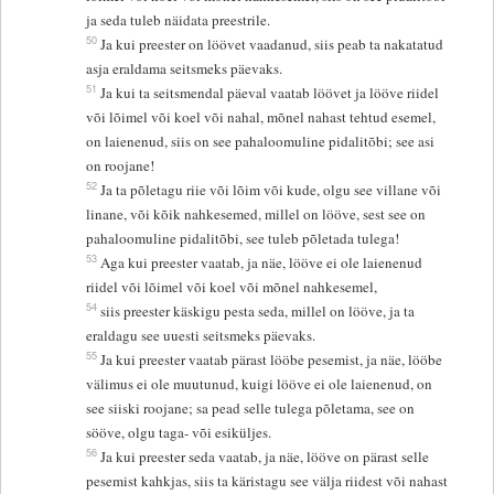
ja seda tuleb näidata preestrile.
50
Ja kui preester on löövet vaadanud, siis peab ta nakatatud
asja eraldama seitsmeks päevaks.
51
Ja kui ta seitsmendal päeval vaatab löövet ja lööve riidel
või lõimel või koel või nahal, mõnel nahast tehtud esemel,
on laienenud, siis on see pahaloomuline pidalitõbi; see asi
on roojane!
52
Ja ta põletagu riie või lõim või kude, olgu see villane või
linane, või kõik nahkesemed, millel on lööve, sest see on
pahaloomuline pidalitõbi, see tuleb põletada tulega!
53
Aga kui preester vaatab, ja näe, lööve ei ole laienenud
riidel või lõimel või koel või mõnel nahkesemel,
54
siis preester käskigu pesta seda, millel on lööve, ja ta
eraldagu see uuesti seitsmeks päevaks.
55
Ja kui preester vaatab pärast lööbe pesemist, ja näe, lööbe
välimus ei ole muutunud, kuigi lööve ei ole laienenud, on
see siiski roojane; sa pead selle tulega põletama, see on
sööve, olgu taga- või esiküljes.
56
Ja kui preester seda vaatab, ja näe, lööve on pärast selle
pesemist kahkjas, siis ta käristagu see välja riidest või nahast