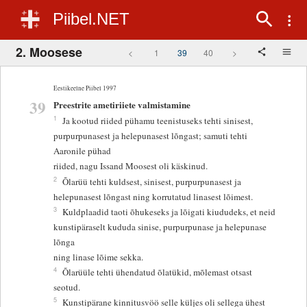
Piibel.NET
2. Moosese
<
1
39
40
>
Eestikeelne Piibel 1997
39
Preestrite ametiriiete valmistamine
1
Ja kootud riided pühamu teenistuseks tehti sinisest,
purpurpunasest ja helepunasest lõngast; samuti tehti
Aaronile pühad
riided, nagu Issand Moosest oli käskinud.
2
Õlarüü tehti kuldsest, sinisest, purpurpunasest ja
helepunasest lõngast ning korrutatud linasest lõimest.
3
Kuldplaadid taoti õhukeseks ja lõigati kiududeks, et neid
kunstipäraselt kududa sinise, purpurpunase ja helepunase
lõnga
ning linase lõime sekka.
4
Õlarüüle tehti ühendatud õlatükid, mõlemast otsast
seotud.
5
Kunstipärane kinnitusvöö selle küljes oli sellega ühest