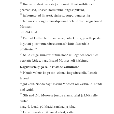
28
linasest riidest peakate ja linasest riidest mähitavad
peamähised, linased korrutatud lõngast püksid,
29
ja korrutatud linasest, sinisest, purpurpunasest ja
helepunasest lõngast kunstipäraselt tehtud vöö, nagu Issand
Moosest
oli käskinud.
30
Puhtast kullast tehti laubaehe, püha kroon, ja selle peale
kirjutati pitsatiuurenduse sarnaselt kiri: „Issandale
pühitsetud.”
31
Selle külge kinnitati sinine nöör, millega see seoti üles
peakatte külge, nagu Issand Moosest oli käskinud.
Kogudusetelgi ja selle riistade valmimine
32
Nõnda valmis kogu töö: elamu, kogudusetelk. Iisraeli
lapsed
tegid kõik. Nõnda nagu Issand Moosest oli käskinud, nõnda
nad tegid.
33
Siis nad tõid Moosese juurde elamu, telgi ja kõik selle
riistad,
haagid, lauad, põiklatid, sambad ja jalad,
34
katte punastest jääranahkadest, katte