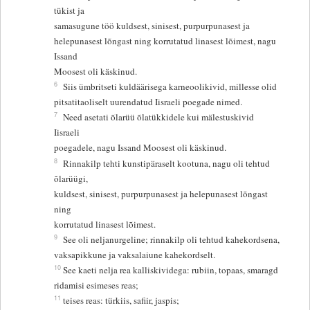
tükist ja
samasugune töö kuldsest, sinisest, purpurpunasest ja
helepunasest lõngast ning korrutatud linasest lõimest, nagu
Issand
Moosest oli käskinud.
6
Siis ümbritseti kuldäärisega karneoolikivid, millesse olid
pitsatitaoliselt uurendatud Iisraeli poegade nimed.
7
Need asetati õlarüü õlatükkidele kui mälestuskivid
Iisraeli
poegadele, nagu Issand Moosest oli käskinud.
8
Rinnakilp tehti kunstipäraselt kootuna, nagu oli tehtud
õlarüügi,
kuldsest, sinisest, purpurpunasest ja helepunasest lõngast
ning
korrutatud linasest lõimest.
9
See oli neljanurgeline; rinnakilp oli tehtud kahekordsena,
vaksapikkune ja vaksalaiune kahekordselt.
10
See kaeti nelja rea kalliskividega: rubiin, topaas, smaragd
ridamisi esimeses reas;
11
teises reas: türkiis, safiir, jaspis;