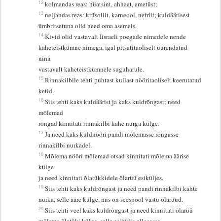
12
kolmandas reas: hüatsint, ahhaat, ametüst;
13
neljandas reas: krüsoliit, karneool, nefriit; kuldäärisest
ümbritsetuna olid need oma asemeis.
14
Kivid olid vastavalt Iisraeli poegade nimedele nende
kaheteistkümne nimega, igal pitsatitaoliselt uurendatud
nimi
vastavalt kaheteistkümnele suguharule.
15
Rinnakilbile tehti puhtast kullast nööritaoliselt keerutatud
ketid.
16
Siis tehti kaks kuldäärist ja kaks kuldrõngast; need
mõlemad
rõngad kinnitati rinnakilbi kahe nurga külge.
17
Ja need kaks kuldnööri pandi mõlemasse rõngasse
rinnakilbi nurkadel.
18
Mõlema nööri mõlemad otsad kinnitati mõlema äärise
külge
ja need kinnitati õlatükkidele õlarüü esiküljes.
19
Siis tehti kaks kuldrõngast ja need pandi rinnakilbi kahte
nurka, selle ääre külge, mis on seespool vastu õlarüüd.
20
Siis tehti veel kaks kuldrõngast ja need kinnitati õlarüü