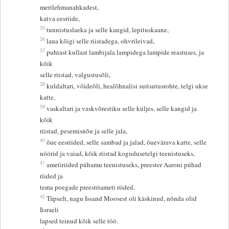
merilehmanahkadest,
katva eesriide,
35
tunnistuslaeka ja selle kangid, lepituskaane,
36
laua kõigi selle riistadega, ohvrileivad,
37
puhtast kullast lambijala lampidega lampide reastuses, ja
kõik
selle riistad, valgustusõli,
38
kuldaltari, võideõli, healõhnalisi suitsutusrohte, telgi ukse
katte,
39
vaskaltari ja vaskvõrestiku selle küljes, selle kangid ja
kõik
riistad, pesemisnõu ja selle jala,
40
õue eesriided, selle sambad ja jalad, õuevärava katte, selle
nöörid ja vaiad, kõik riistad kogudusetelgi teenistuseks,
41
ametiriided pühamu teenistuseks, preester Aaroni pühad
riided ja
tema poegade preestriameti riided.
42
Täpselt, nagu Issand Moosest oli käskinud, nõnda olid
Iisraeli
lapsed teinud kõik selle töö.