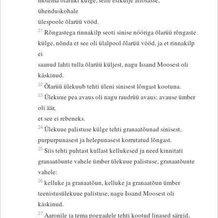
mõlema õlatüki külge, selle esikülje allosasse,
ühenduskohale
ülespoole õlarüü vööd.
21
Rõngastega rinnakilp seoti sinise nööriga õlarüü rõngaste
külge, nõnda et see oli ülalpool õlarüü vööd, ja et rinnakilp
ei
saanud lahti tulla õlarüü küljest, nagu Issand Moosest oli
käskinud.
22
Õlarüü ülekuub tehti üleni sinisest lõngast kootuna.
23
Ülekuue pea avaus oli nagu raudrüü avaus: avause ümber
oli äär,
et see ei rebeneks.
24
Ülekuue palistuse külge tehti granaatõunad sinisest,
purpurpunasest ja helepunasest korrutatud lõngast.
25
Siis tehti puhtast kullast kellukesed ja need kinnitati
granaatõunte vahele ümber ülekuue palistuse, granaatõunte
vahele:
26
kelluke ja granaatõun, kelluke ja granaatõun ümber
teenistusülekuue palistuse, nagu Issand Moosest oli
käskinud.
27
Aaronile ja tema poegadele tehti kootud linased särgid,