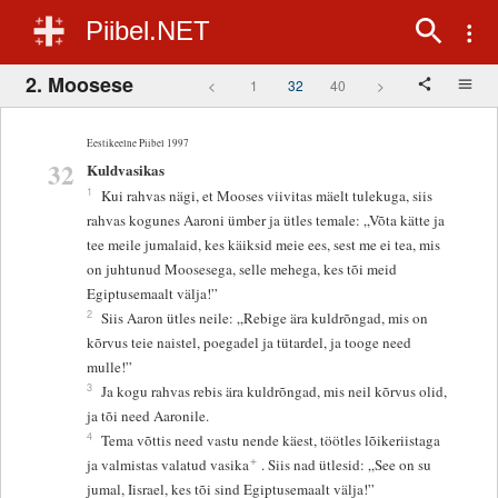
Piibel.NET
2. Moosese
<
1
32
40
>
Eestikeelne Piibel 1997
32
Kuldvasikas
1
Kui rahvas nägi, et Mooses viivitas mäelt tulekuga, siis
rahvas kogunes Aaroni ümber ja ütles temale: „Võta kätte ja
tee meile jumalaid, kes käiksid meie ees, sest me ei tea, mis
on juhtunud Moosesega, selle mehega, kes tõi meid
Egiptusemaalt välja!”
2
Siis Aaron ütles neile: „Rebige ära kuldrõngad, mis on
kõrvus teie naistel, poegadel ja tütardel, ja tooge need
mulle!”
3
Ja kogu rahvas rebis ära kuldrõngad, mis neil kõrvus olid,
ja tõi need Aaronile.
4
Tema võttis need vastu nende käest, töötles lõikeriistaga
+
ja valmistas valatud vasika
. Siis nad ütlesid: „See on su
jumal, Iisrael, kes tõi sind Egiptusemaalt välja!”