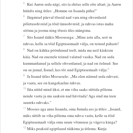
5
Kui Aaron seda nägi, siis ta ehitas selle ette altari; ja Aaron
hüüdis ning ütles: „Homme on Issanda püha!”
6
Järgmisel päeval tõusid nad vara ning ohverdasid
põletusohvreid ja tõid tänuohvreid; ja rahvas istus maha
sööma ja jooma ning tõusis üles mängima.
7
Siis Issand rääkis Moosesega: „Mine astu alla, sest su
rahvas, kelle sa tõid Egiptusemaalt välja, on teinud pahasti!
8
Nad on kähku pöördunud teelt, mida ma neil käskisin
käia. Nad on enestele teinud valatud vasika. Nad on seda
kummardanud ja sellele ohverdanud, ja nad on öelnud: See
on su jumal, Iisrael, kes tõi sind Egiptusemaalt välja.”
9
Ja Issand ütles Moosesele: „Ma olen näinud seda rahvast,
ja vaata, see on kangekaelne rahvas.
10
Jäta nüüd mind üksi, et mu viha saaks süttida põlema
nende vastu ja ma saaksin nad hävitada! Aga sind ma teen
suureks rahvaks.”
11
Mooses aga anus Issanda, oma Jumala ees ja ütles: „Issand,
miks süttib su viha põlema oma rahva vastu, kelle sa tõid
Egiptusemaalt välja oma suure võimsuse ja vägeva käega?
12
Miks peaksid egiptlased rääkima ja ütlema: Kurja