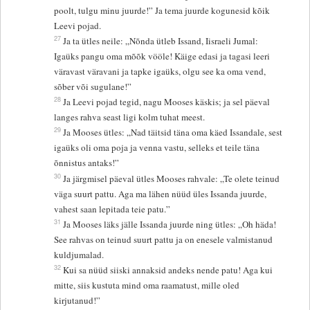
poolt, tulgu minu juurde!” Ja tema juurde kogunesid kõik
Leevi pojad.
27
Ja ta ütles neile: „Nõnda ütleb Issand, Iisraeli Jumal:
Igaüks pangu oma mõõk vööle! Käige edasi ja tagasi leeri
väravast väravani ja tapke igaüks, olgu see ka oma vend,
sõber või sugulane!”
28
Ja Leevi pojad tegid, nagu Mooses käskis; ja sel päeval
langes rahva seast ligi kolm tuhat meest.
29
Ja Mooses ütles: „Nad täitsid täna oma käed Issandale, sest
igaüks oli oma poja ja venna vastu, selleks et teile täna
õnnistus antaks!”
30
Ja järgmisel päeval ütles Mooses rahvale: „Te olete teinud
väga suurt pattu. Aga ma lähen nüüd üles Issanda juurde,
vahest saan lepitada teie patu.”
31
Ja Mooses läks jälle Issanda juurde ning ütles: „Oh häda!
See rahvas on teinud suurt pattu ja on enesele valmistanud
kuldjumalad.
32
Kui sa nüüd siiski annaksid andeks nende patu! Aga kui
mitte, siis kustuta mind oma raamatust, mille oled
kirjutanud!”