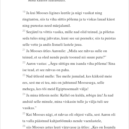
mina kuulen lauluhäält.”
19
Ja kui Mooses ligines leerile ja nägi vasikat ning
ringtantsu, siis ta viha süttis põlema ja ta viskas lauad käest
ning purustas need mäejalamil.
20
Seejärel ta võttis vasika, mille nad olid teinud, ja põletas
seda tules ning jahvatas, kuni see sai peeneks; siis ta puistas
selle vette ja andis Iisraeli lastele juua.
21
Ja Mooses ütles Aaronile: „Mida see rahvas sulle on
teinud, et sa oled nende peale toonud nii suure patu?”
22
Aaron vastas: „Ärgu süttigu mu isanda viha põlema! Sina
ise tead, et see rahvas on paha.
23
Nad ütlesid mulle: Tee meile jumalad, kes käiksid meie
ees, sest me ei tea, mis on juhtunud Moosesega, selle
mehega, kes tõi meid Egiptusemaalt välja!
24
Ja mina ütlesin neile: Kellel on kulda, rebigu ära! Ja nad
andsid selle minule, mina viskasin tulle ja välja tuli see
vasikas.”
25
Kui Mooses nägi, et rahvas oli ohjest valla, sest Aaron oli
ta valla päästnud kahjurõõmuks nende vaenlastele,
26
siis Mooses astus leeri väravasse ja ütles: „Kes on Issanda