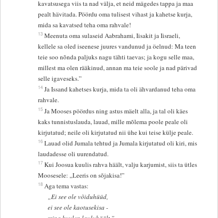
kavatsusega viis ta nad välja, et neid mägedes tappa ja maa
pealt hävitada. Pöördu oma tulisest vihast ja kahetse kurja,
mida sa kavatsed teha oma rahvale!
13
Meenuta oma sulaseid Aabrahami, Iisakit ja Iisraeli,
kellele sa oled iseenese juures vandunud ja öelnud: Ma teen
teie soo nõnda paljuks nagu tähti taevas; ja kogu selle maa,
millest ma olen rääkinud, annan ma teie soole ja nad pärivad
selle igaveseks.”
14
Ja Issand kahetses kurja, mida ta oli ähvardanud teha oma
rahvale.
15
Ja Mooses pöördus ning astus mäelt alla, ja tal oli käes
kaks tunnistuslauda, lauad, mille mõlema poole peale oli
kirjutatud; neile oli kirjutatud nii ühe kui teise külje peale.
16
Lauad olid Jumala tehtud ja Jumala kirjutatud oli kiri, mis
laudadesse oli uurendatud.
17
Kui Joosua kuulis rahva häält, valju karjumist, siis ta ütles
Moosesele: „Leeris on sõjakisa!”
18
Aga tema vastas:
„Ei see ole võiduhüüd,
ei see ole kaotusekisa -