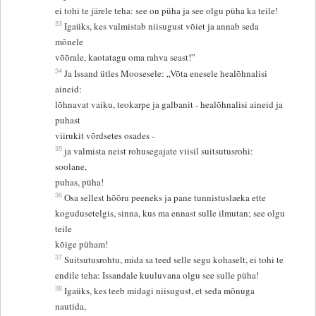
ei tohi te järele teha: see on püha ja see olgu püha ka teile!
33
Igaüks, kes valmistab niisugust võiet ja annab seda
mõnele
võõrale, kaotatagu oma rahva seast!”
34
Ja Issand ütles Moosesele: „Võta enesele healõhnalisi
aineid:
lõhnavat vaiku, teokarpe ja galbanit - healõhnalisi aineid ja
puhast
viirukit võrdsetes osades -
35
ja valmista neist rohusegajate viisil suitsutusrohi:
soolane,
puhas, püha!
36
Osa sellest hõõru peeneks ja pane tunnistuslaeka ette
kogudusetelgis, sinna, kus ma ennast sulle ilmutan; see olgu
teile
kõige püham!
37
Suitsutusrohtu, mida sa teed selle segu kohaselt, ei tohi te
endile teha: Issandale kuuluvana olgu see sulle püha!
38
Igaüks, kes teeb midagi niisugust, et seda mõnuga
nautida,