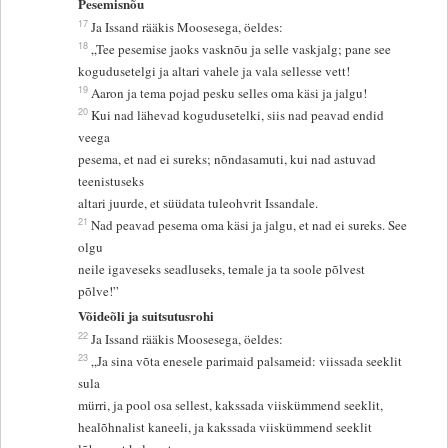
Pesemisnõu
17
Ja Issand rääkis Moosesega, öeldes:
18
„Tee pesemise jaoks vasknõu ja selle vaskjalg; pane see
kogudusetelgi ja altari vahele ja vala sellesse vett!
19
Aaron ja tema pojad pesku selles oma käsi ja jalgu!
20
Kui nad lähevad kogudusetelki, siis nad peavad endid
veega
pesema, et nad ei sureks; nõndasamuti, kui nad astuvad
teenistuseks
altari juurde, et süüdata tuleohvrit Issandale.
21
Nad peavad pesema oma käsi ja jalgu, et nad ei sureks. See
olgu
neile igaveseks seadluseks, temale ja ta soole põlvest
põlve!”
Võideõli ja suitsutusrohi
22
Ja Issand rääkis Moosesega, öeldes:
23
„Ja sina võta enesele parimaid palsameid: viissada seeklit
sula
mürri, ja pool osa sellest, kakssada viiskümmend seeklit,
healõhnalist kaneeli, ja kakssada viiskümmend seeklit