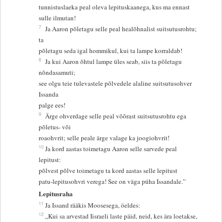
tunnistuslaeka peal oleva lepituskaanega, kus ma ennast
sulle ilmutan!
7
Ja Aaron põletagu selle peal healõhnalist suitsutusrohtu;
ta
põletagu seda igal hommikul, kui ta lampe korraldab!
8
Ja kui Aaron õhtul lampe üles seab, siis ta põletagu
nõndasamuti;
see olgu teie tulevastele põlvedele alaline suitsutusohver
Issanda
palge ees!
9
Ärge ohverdage selle peal võõrast suitsutusrohtu ega
põletus- või
roaohvrit; selle peale ärge valage ka joogiohvrit!
10
Ja kord aastas toimetagu Aaron selle sarvede peal
lepitust:
põlvest põlve toimetagu ta kord aastas selle lepitust
patu-lepitusohvri verega! See on väga püha Issandale.”
Lepitusraha
11
Ja Issand rääkis Moosesega, öeldes:
12
„Kui sa arvestad Iisraeli laste päid, neid, kes ära loetakse,