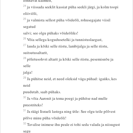
lõhnavat kalmust,
24
ja viissada seeklit kassiat püha seekli järgi, ja kolm toopi
oliiviõli,
25
ja valmista sellest püha võideõli, rohusegajate viisil
segatud
salvi; see olgu pühaks võideõliks!
26
Võia sellega kogudusetelki ja tunnistuslaegast,
27
lauda ja kõiki selle riistu, lambijalga ja selle riistu,
suitsutusaltarit,
28
põletusohvri altarit ja kõiki selle riistu, pesemisnõu ja
selle
jalga!
29
Ja pühitse neid, et need oleksid väga pühad: igaüks, kes
neid
puudutab, saab pühaks.
30
Ja võia Aaronit ja tema poegi ja pühitse nad mulle
preestriteks!
31
Ja räägi Iisraeli lastega ning ütle: See olgu teile põlvest
põlve minu püha võideõli!
32
Tavalise inimese ihu peale ei tohi seda valada ja niisugust
segu