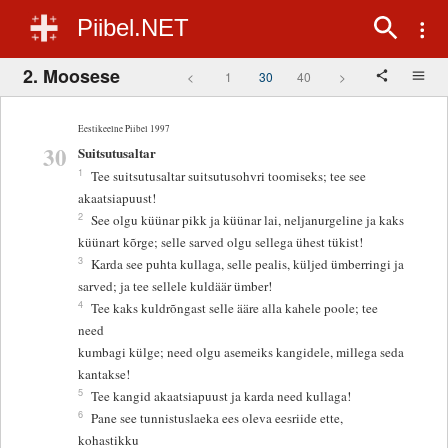
Piibel.NET
2. Moosese
<
1
30
40
>
Eestikeelne Piibel 1997
30
Suitsutusaltar
1
Tee suitsutusaltar suitsutusohvri toomiseks; tee see
akaatsiapuust!
2
See olgu küünar pikk ja küünar lai, neljanurgeline ja kaks
küünart kõrge; selle sarved olgu sellega ühest tükist!
3
Karda see puhta kullaga, selle pealis, küljed ümberringi ja
sarved; ja tee sellele kuldäär ümber!
4
Tee kaks kuldrõngast selle ääre alla kahele poole; tee
need
kumbagi külge; need olgu asemeiks kangidele, millega seda
kantakse!
5
Tee kangid akaatsiapuust ja karda need kullaga!
6
Pane see tunnistuslaeka ees oleva eesriide ette,
kohastikku