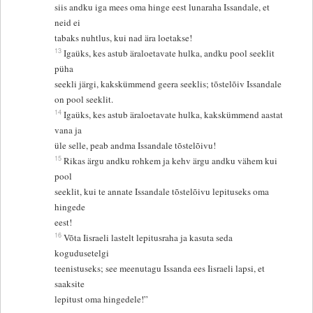
siis andku iga mees oma hinge eest lunaraha Issandale, et
neid ei
tabaks nuhtlus, kui nad ära loetakse!
13
Igaüks, kes astub äraloetavate hulka, andku pool seeklit
püha
seekli järgi, kakskümmend geera seeklis; tõstelõiv Issandale
on pool seeklit.
14
Igaüks, kes astub äraloetavate hulka, kakskümmend aastat
vana ja
üle selle, peab andma Issandale tõstelõivu!
15
Rikas ärgu andku rohkem ja kehv ärgu andku vähem kui
pool
seeklit, kui te annate Issandale tõstelõivu lepituseks oma
hingede
eest!
16
Võta Iisraeli lastelt lepitusraha ja kasuta seda
kogudusetelgi
teenistuseks; see meenutagu Issanda ees Iisraeli lapsi, et
saaksite
lepitust oma hingedele!”