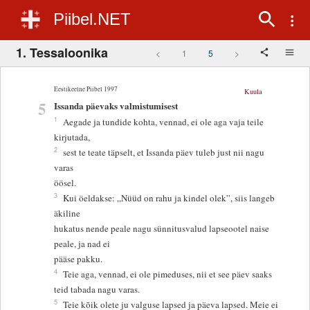
Piibel.NET
1. Tessaloonika
<
1
5
>
Eestikeelne Piibel 1997
Kuula
5
Issanda päevaks valmistumisest
1
Aegade ja tundide kohta, vennad, ei ole aga vaja teile
kirjutada,
2
sest te teate täpselt, et Issanda päev tuleb just nii nagu
varas
öösel.
3
Kui öeldakse: „Nüüd on rahu ja kindel olek”, siis langeb
äkiline
hukatus nende peale nagu sünnitusvalud lapseootel naise
peale, ja nad ei
pääse pakku.
4
Teie aga, vennad, ei ole pimeduses, nii et see päev saaks
teid tabada nagu varas.
5
Teie kõik olete ju valguse lapsed ja päeva lapsed. Meie ei