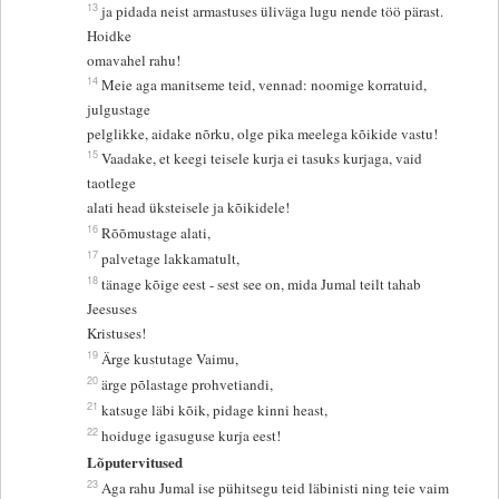
13
ja pidada neist armastuses üliväga lugu nende töö pärast.
Hoidke
omavahel rahu!
14
Meie aga manitseme teid, vennad: noomige korratuid,
julgustage
pelglikke, aidake nõrku, olge pika meelega kõikide vastu!
15
Vaadake, et keegi teisele kurja ei tasuks kurjaga, vaid
taotlege
alati head üksteisele ja kõikidele!
16
Rõõmustage alati,
17
palvetage lakkamatult,
18
tänage kõige eest - sest see on, mida Jumal teilt tahab
Jeesuses
Kristuses!
19
Ärge kustutage Vaimu,
20
ärge põlastage prohvetiandi,
21
katsuge läbi kõik, pidage kinni heast,
22
hoiduge igasuguse kurja eest!
Lõputervitused
23
Aga rahu Jumal ise pühitsegu teid läbinisti ning teie vaim