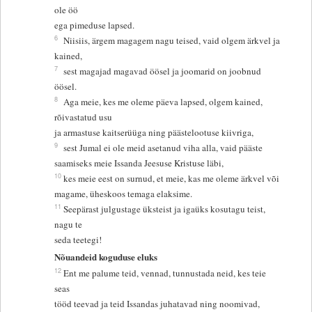
ole öö
ega pimeduse lapsed.
6
Niisiis, ärgem magagem nagu teised, vaid olgem ärkvel ja
kained,
7
sest magajad magavad öösel ja joomarid on joobnud
öösel.
8
Aga meie, kes me oleme päeva lapsed, olgem kained,
rõivastatud usu
ja armastuse kaitserüüga ning päästelootuse kiivriga,
9
sest Jumal ei ole meid asetanud viha alla, vaid pääste
saamiseks meie Issanda Jeesuse Kristuse läbi,
10
kes meie eest on surnud, et meie, kas me oleme ärkvel või
magame, üheskoos temaga elaksime.
11
Seepärast julgustage üksteist ja igaüks kosutagu teist,
nagu te
seda teetegi!
Nõuandeid koguduse eluks
12
Ent me palume teid, vennad, tunnustada neid, kes teie
seas
tööd teevad ja teid Issandas juhatavad ning noomivad,