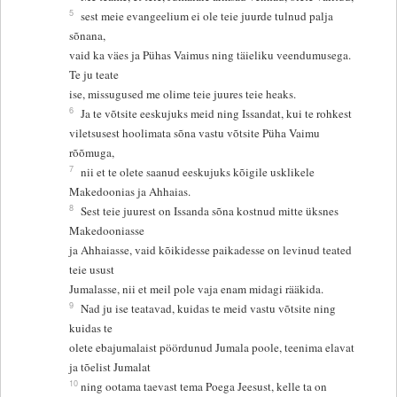
5
sest meie evangeelium ei ole teie juurde tulnud palja
sõnana,
vaid ka väes ja Pühas Vaimus ning täieliku veendumusega.
Te ju teate
ise, missugused me olime teie juures teie heaks.
6
Ja te võtsite eeskujuks meid ning Issandat, kui te rohkest
viletsusest hoolimata sõna vastu võtsite Püha Vaimu
rõõmuga,
7
nii et te olete saanud eeskujuks kõigile usklikele
Makedoonias ja Ahhaias.
8
Sest teie juurest on Issanda sõna kostnud mitte üksnes
Makedooniasse
ja Ahhaiasse, vaid kõikidesse paikadesse on levinud teated
teie usust
Jumalasse, nii et meil pole vaja enam midagi rääkida.
9
Nad ju ise teatavad, kuidas te meid vastu võtsite ning
kuidas te
olete ebajumalaist pöördunud Jumala poole, teenima elavat
ja tõelist Jumalat
10
ning ootama taevast tema Poega Jeesust, kelle ta on