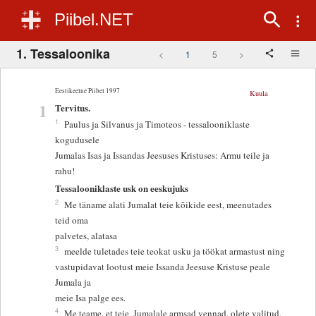
Piibel.NET
1. Tessaloonika
<
1
5
>
Eestikeelne Piibel 1997
Kuula
1
Tervitus.
1
Paulus ja Silvanus ja Timoteos - tessalooniklaste
kogudusele
Jumalas Isas ja Issandas Jeesuses Kristuses: Armu teile ja
rahu!
Tessalooniklaste usk on eeskujuks
2
Me täname alati Jumalat teie kõikide eest, meenutades
teid oma
palvetes, alatasa
3
meelde tuletades teie teokat usku ja töökat armastust ning
vastupidavat lootust meie Issanda Jeesuse Kristuse peale
Jumala ja
meie Isa palge ees.
4
Me teame, et teie, Jumalale armsad vennad, olete valitud,