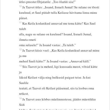
ütles preester Ebjatarile: „Too õlarüü siia!”
10
Ja Taavet ütles: „Issand, Iisraeli Jumal! Su sulane on tõesti
kuulnud, et Saul püüab tulla Keilasse hävitama linna minu
pärast.
11
Kas Keila kodanikud annavad mu tema kätte? Kas Saul
tuleb
alla, nagu su sulane on kuulnud? Issand, Iisraeli Jumal,
ilmuta ometi
oma sulasele!” Ja Issand vastas: „Ta tuleb.”
12
Ja Taavet küsis veel: „Kas Keila kodanikud annavad minu
ja mu
mehed Sauli kätte?” Ja Issand vastas: „Annavad küll.”
13
Siis Taavet ja ta mehed, ligi kuussada meest, võtsid kätte
ja
läksid Keilast välja ning hulkusid paigast teise. Ja kui
Saulile
teatati, et Taavet oli Keilast pääsenud, siis ta loobus oma
retkest.
14
Ja Taavet asus kõrbes mäelinnustesse, jäädes mäestikku
Siifi