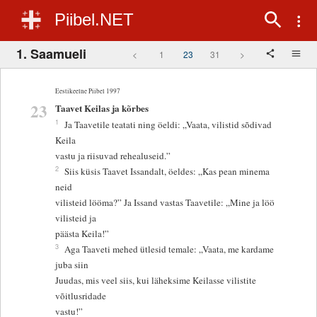
Piibel.NET
1. Saamueli
<
1
23
31
>
Eestikeelne Piibel 1997
23
Taavet Keilas ja kõrbes
1
Ja Taavetile teatati ning öeldi: „Vaata, vilistid sõdivad
Keila
vastu ja riisuvad rehealuseid.”
2
Siis küsis Taavet Issandalt, öeldes: „Kas pean minema
neid
vilisteid lööma?” Ja Issand vastas Taavetile: „Mine ja löö
vilisteid ja
päästa Keila!”
3
Aga Taaveti mehed ütlesid temale: „Vaata, me kardame
juba siin
Juudas, mis veel siis, kui läheksime Keilasse vilistite
võitlusridade
vastu!”