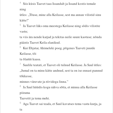
4
Siis küsis Taavet taas Issandalt ja Issand kostis temale
ning
ütles: „Tõuse, mine alla Keilasse, sest ma annan vilistid sinu
kätte!”
5
Ja Taavet läks oma meestega Keilasse ning sõdis vilistite
vastu;
ta viis ära nende karjad ja tekitas neile suure kaotuse; nõnda
päästis Taavet Keila elanikud.
6
Kui Ebjatar, Ahimeleki poeg, põgenes Taaveti juurde
Keilasse, tõi
ta õlarüü kaasa.
7
Saulile teatati, et Taavet oli tulnud Keilasse. Ja Saul ütles:
„Jumal on ta minu kätte andnud, sest ta on ise ennast pannud
tõkkesse,
minnes väravate ja riividega linna.”
8
Ja Saul hüüdis kogu rahva sõtta, et minna alla Keilasse
piirama
Taavetit ja tema mehi.
9
Aga Taavet sai teada, et Saul kavatses tema vastu kurja, ja
ta