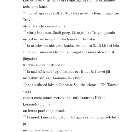
kõrbes. Saul otsis teda taga kogu aja, aga Jumal ei andnud
teda tema kätte.
15
Taavet aga nägi küll, et Saul läks nõudma tema hinge. Kui
Taavet
oli Siifi kõrbes metsakurus,
16
võttis Joonatan, Sauli poeg, kätte ja läks Taaveti juurde
metsakurusse ning kinnitas tema kätt Jumalas.
17
Ja ta ütles temale: „Ära karda, sest mu isa Sauli käsi ei leia
sind, vaid sina saad Iisraeli kuningaks ja mina olen sinust
järgmine!
Ka mu isa Saul teab seda.”
18
Ja nad mõlemad tegid Issanda ees liidu. Ja Taavet jäi
metsakurusse, aga Joonatan läks koju.
19
Aga siiflased läksid Gibeasse Saulile ütlema: „Eks Taavet
varja
ennast meie juures metsakurus, mäelinnustes Hakila
kõrgendikul, mis
on lõuna pool tühja maad.
20
Ja nüüd, kuningas, tule, millal iganes su hing igatseb tulla,
ja
me anname tema kuninga kätte!”