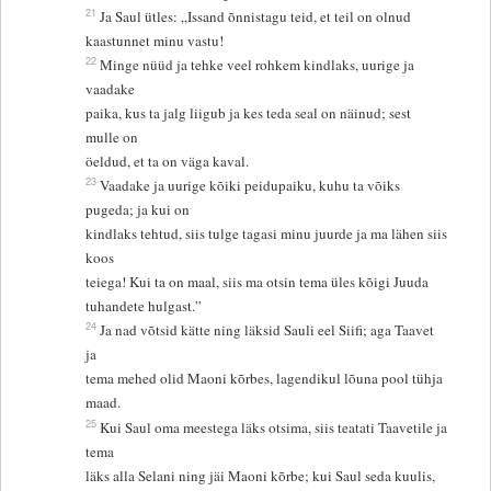
21
Ja Saul ütles: „Issand õnnistagu teid, et teil on olnud
kaastunnet minu vastu!
22
Minge nüüd ja tehke veel rohkem kindlaks, uurige ja
vaadake
paika, kus ta jalg liigub ja kes teda seal on näinud; sest
mulle on
öeldud, et ta on väga kaval.
23
Vaadake ja uurige kõiki peidupaiku, kuhu ta võiks
pugeda; ja kui on
kindlaks tehtud, siis tulge tagasi minu juurde ja ma lähen siis
koos
teiega! Kui ta on maal, siis ma otsin tema üles kõigi Juuda
tuhandete hulgast.”
24
Ja nad võtsid kätte ning läksid Sauli eel Siifi; aga Taavet
ja
tema mehed olid Maoni kõrbes, lagendikul lõuna pool tühja
maad.
25
Kui Saul oma meestega läks otsima, siis teatati Taavetile ja
tema
läks alla Selani ning jäi Maoni kõrbe; kui Saul seda kuulis,