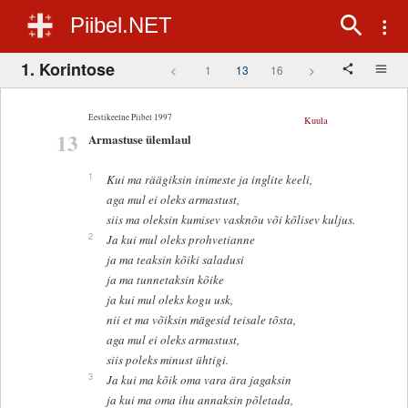
Piibel.NET
1. Korintose
<
1
13
16
>
Eestikeelne Piibel 1997
Kuula
13
Armastuse ülemlaul
1
Kui ma räägiksin inimeste ja inglite keeli,
aga mul ei oleks armastust,
siis ma oleksin kumisev vasknõu või kõlisev kuljus.
2
Ja kui mul oleks prohvetianne
ja ma teaksin kõiki saladusi
ja ma tunnetaksin kõike
ja kui mul oleks kogu usk,
nii et ma võiksin mägesid teisale tõsta,
aga mul ei oleks armastust,
siis poleks minust ühtigi.
3
Ja kui ma kõik oma vara ära jagaksin
ja kui ma oma ihu annaksin põletada,