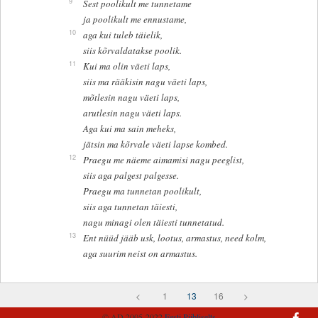
9
Sest poolikult me tunnetame
ja poolikult me ennustame,
10
aga kui tuleb täielik,
siis kõrvaldatakse poolik.
11
Kui ma olin väeti laps,
siis ma rääkisin nagu väeti laps,
mõtlesin nagu väeti laps,
arutlesin nagu väeti laps.
Aga kui ma sain meheks,
jätsin ma kõrvale väeti lapse kombed.
12
Praegu me näeme aimamisi nagu peeglist,
siis aga palgest palgesse.
Praegu ma tunnetan poolikult,
siis aga tunnetan täiesti,
nagu minagi olen täiesti tunnetatud.
13
Ent nüüd jääb usk, lootus, armastus, need kolm,
aga suurim neist on armastus.
<
1
13
16
>
© AD 2005-2022
Eesti Piibliselts