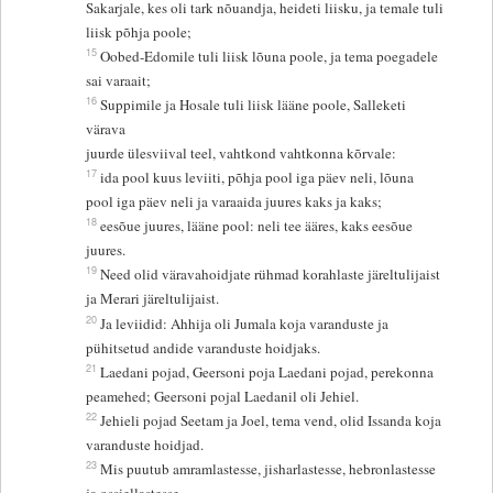
Sakarjale, kes oli tark nõuandja, heideti liisku, ja temale tuli
liisk põhja poole;
15
Oobed-Edomile tuli liisk lõuna poole, ja tema poegadele
sai varaait;
16
Suppimile ja Hosale tuli liisk lääne poole, Salleketi
värava
juurde ülesviival teel, vahtkond vahtkonna kõrvale:
17
ida pool kuus leviiti, põhja pool iga päev neli, lõuna
pool iga päev neli ja varaaida juures kaks ja kaks;
18
eesõue juures, lääne pool: neli tee ääres, kaks eesõue
juures.
19
Need olid väravahoidjate rühmad korahlaste järeltulijaist
ja Merari järeltulijaist.
20
Ja leviidid: Ahhija oli Jumala koja varanduste ja
pühitsetud andide varanduste hoidjaks.
21
Laedani pojad, Geersoni poja Laedani pojad, perekonna
peamehed; Geersoni pojal Laedanil oli Jehiel.
22
Jehieli pojad Seetam ja Joel, tema vend, olid Issanda koja
varanduste hoidjad.
23
Mis puutub amramlastesse, jisharlastesse, hebronlastesse