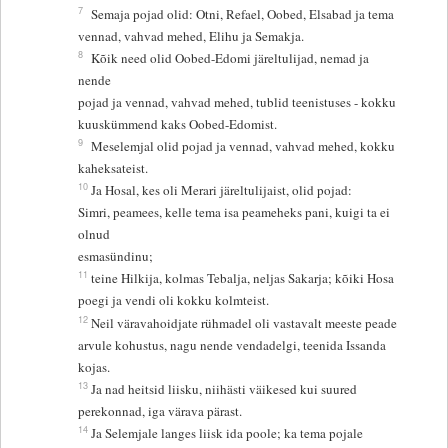
7
Semaja pojad olid: Otni, Refael, Oobed, Elsabad ja tema
vennad, vahvad mehed, Elihu ja Semakja.
8
Kõik need olid Oobed-Edomi järeltulijad, nemad ja
nende
pojad ja vennad, vahvad mehed, tublid teenistuses - kokku
kuuskümmend kaks Oobed-Edomist.
9
Meselemjal olid pojad ja vennad, vahvad mehed, kokku
kaheksateist.
10
Ja Hosal, kes oli Merari järeltulijaist, olid pojad:
Simri, peamees, kelle tema isa peameheks pani, kuigi ta ei
olnud
esmasündinu;
11
teine Hilkija, kolmas Tebalja, neljas Sakarja; kõiki Hosa
poegi ja vendi oli kokku kolmteist.
12
Neil väravahoidjate rühmadel oli vastavalt meeste peade
arvule kohustus, nagu nende vendadelgi, teenida Issanda
kojas.
13
Ja nad heitsid liisku, niihästi väikesed kui suured
perekonnad, iga värava pärast.
14
Ja Selemjale langes liisk ida poole; ka tema pojale