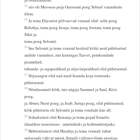
ja ossiellastesse,
24
siis oli Moosese poja Geersomi poeg Sebuel varanduste
ülem.
25
Ja tema Elieserist põlvnevad vennad olid: selle poeg
Rehabja, tema poeg Jesaja, tema poeg Jooram, tema poeg
Sikri ja
tema poeg Selomit.
26
See Selomit ja tema vennad hoidsid kõiki neid pühitsetud
andide varandusi, mis kuningas Taavet, perekondade
peamehed,
tuhande- ja sajapealikud ja sõjaväepealikud olid pühitsenud.
27
Sõjasaagist olid nad need Issanda koja toetuseks
pühitsenud.
28
Nõndasamuti kõik, mis nägija Saamuel ja Saul, Kiisi
poeg,
ja Abner, Neeri poeg, ja Joab, Seruja poeg, olid pühitsenud;
kõik pühitsetu oli Selomiti ja tema vendade käe all.
29
Jisharlastest olid Kenanja ja tema pojad Iisraelis
ilmalikus teenistuses - ametnikeks ja kohtumõistjaiks.
30
Hebronlastest olid Hasabja ja tema vennad, tuhat
seitsesada vahvat meest, Iisraeli valitsusvõimu eesotsas