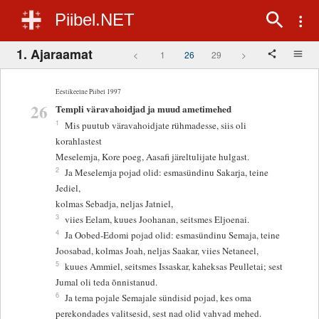
Piibel.NET
1. Ajaraamat
<
1
26
29
>
Eestikeelne Piibel 1997
26
Templi väravahoidjad ja muud ametimehed
1
Mis puutub väravahoidjate rühmadesse, siis oli
korahlastest
Meselemja, Kore poeg, Aasafi järeltulijate hulgast.
2
Ja Meselemja pojad olid: esmasündinu Sakarja, teine
Jediel,
kolmas Sebadja, neljas Jatniel,
3
viies Eelam, kuues Joohanan, seitsmes Eljoenai.
4
Ja Oobed-Edomi pojad olid: esmasündinu Semaja, teine
Joosabad, kolmas Joah, neljas Saakar, viies Netaneel,
5
kuues Ammiel, seitsmes Issaskar, kaheksas Peulletai; sest
Jumal oli teda õnnistanud.
6
Ja tema pojale Semajale sündisid pojad, kes oma
perekondades valitsesid, sest nad olid vahvad mehed.