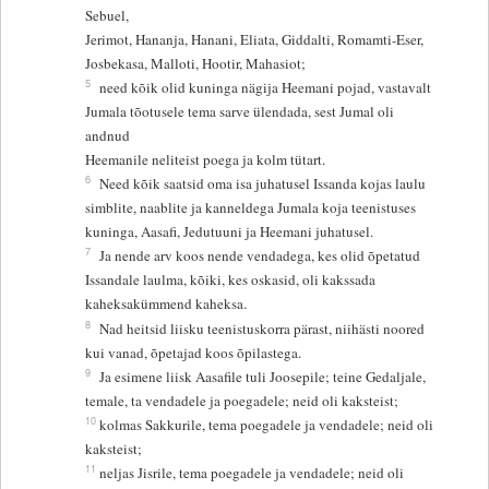
Sebuel,
Jerimot, Hananja, Hanani, Eliata, Giddalti, Romamti-Eser,
Josbekasa, Malloti, Hootir, Mahasiot;
5
need kõik olid kuninga nägija Heemani pojad, vastavalt
Jumala tõotusele tema sarve ülendada, sest Jumal oli
andnud
Heemanile neliteist poega ja kolm tütart.
6
Need kõik saatsid oma isa juhatusel Issanda kojas laulu
simblite, naablite ja kanneldega Jumala koja teenistuses
kuninga, Aasafi, Jedutuuni ja Heemani juhatusel.
7
Ja nende arv koos nende vendadega, kes olid õpetatud
Issandale laulma, kõiki, kes oskasid, oli kakssada
kaheksakümmend kaheksa.
8
Nad heitsid liisku teenistuskorra pärast, niihästi noored
kui vanad, õpetajad koos õpilastega.
9
Ja esimene liisk Aasafile tuli Joosepile; teine Gedaljale,
temale, ta vendadele ja poegadele; neid oli kaksteist;
10
kolmas Sakkurile, tema poegadele ja vendadele; neid oli
kaksteist;
11
neljas Jisrile, tema poegadele ja vendadele; neid oli