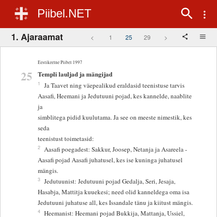
Piibel.NET
1. Ajaraamat
<
1
25
29
>
Eestikeelne Piibel 1997
25
Templi lauljad ja mängijad
1
Ja Taavet ning väepealikud eraldasid teenistuse tarvis
Aasafi, Heemani ja Jedutuuni pojad, kes kannelde, naablite
ja
simblitega pidid kuulutama. Ja see on meeste nimestik, kes
seda
teenistust toimetasid:
2
Aasafi poegadest: Sakkur, Joosep, Netanja ja Asareela -
Aasafi pojad Aasafi juhatusel, kes ise kuninga juhatusel
mängis.
3
Jedutuunist: Jedutuuni pojad Gedalja, Seri, Jesaja,
Hasabja, Mattitja kuuekesi; need olid kanneldega oma isa
Jedutuuni juhatuse all, kes Issandale tänu ja kiitust mängis.
4
Heemanist: Heemani pojad Bukkija, Mattanja, Ussiel,