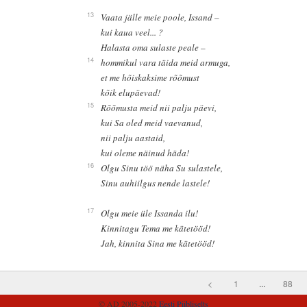
13
Vaata jälle meie poole, Issand –
kui kaua veel... ?
Halasta oma sulaste peale –
14
hommikul vara täida meid armuga,
et me hõiskaksime rõõmust
kõik elupäevad!
15
Rõõmusta meid nii palju päevi,
kui Sa oled meid vaevanud,
nii palju aastaid,
kui oleme näinud häda!
16
Olgu Sinu töö näha Su sulastele,
Sinu auhiilgus nende lastele!
17
Olgu meie üle Issanda ilu!
Kinnitagu Tema me kätetööd!
Jah, kinnita Sina me kätetööd!
<
1
...
88
© AD 2005-2022
Eesti Piibliselts