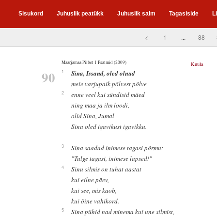
Sisukord
Juhuslik peatükk
Juhuslik salm
Tagasiside
L
<
1
...
88
Maarjamaa Piibel 1 Psalmid (2009)
Kuula
90
1
Sina, Issand, oled olnud
meie varjupaik põlvest põlve –
2
enne veel kui sündisid mäed
ning maa ja ilm loodi,
olid Sina, Jumal –
Sina oled igavikust igavikku.
3
Sina saadad inimese tagasi põrmu:
"Tulge tagasi, inimese lapsed!"
4
Sinu silmis on tuhat aastat
kui eilne päev,
kui see, mis kaob,
kui öine vahikord.
5
Sina pühid nad minema kui une silmist,