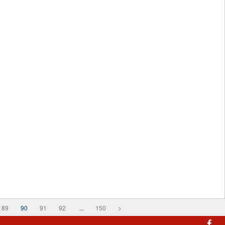
89
90
91
92
...
150
>