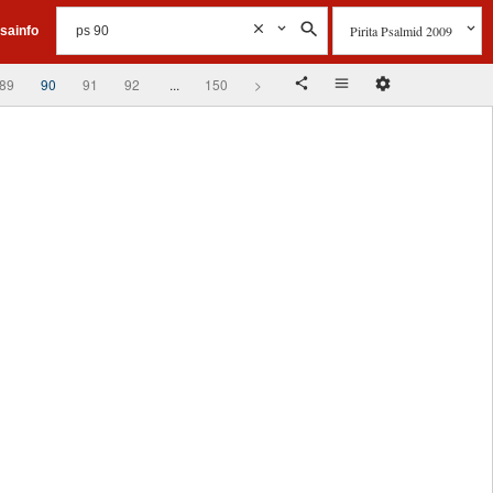
Pirita Psalmid 2009
isainfo
89
90
91
92
...
150
>