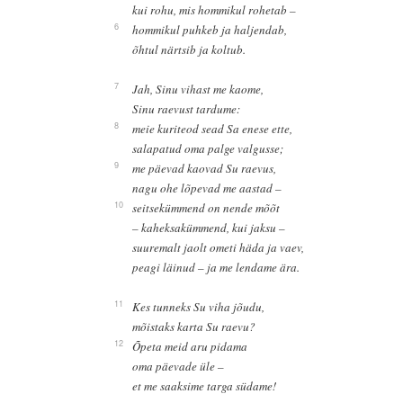
kui rohu, mis hommikul rohetab –
6
hommikul puhkeb ja haljendab,
õhtul närtsib ja koltub.
7
Jah, Sinu vihast me kaome,
Sinu raevust tardume:
8
meie kuriteod sead Sa enese ette,
salapatud oma palge valgusse;
9
me päevad kaovad Su raevus,
nagu ohe lõpevad me aastad –
10
seitsekümmend on nende mõõt
– kaheksakümmend, kui jaksu –
suuremalt jaolt ometi häda ja vaev,
peagi läinud – ja me lendame ära.
11
Kes tunneks Su viha jõudu,
mõistaks karta Su raevu?
12
Õpeta meid aru pidama
oma päevade üle –
et me saaksime targa südame!