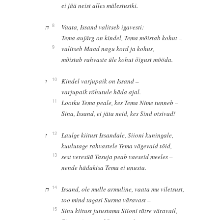
ei jää neist alles mälestustki.
8
ה
Vaata, Issand valitseb igavesti:
Tema aujärg on kindel, Tema mõistab kohut –
9
valitseb Maad nagu kord ja kohus,
mõistab rahvaste üle kohut õigust mööda.
10
ו
Kindel varjupaik on Issand –
varjupaik rõhutule häda ajal.
11
Lootku Tema peale, kes Tema Nime tunneb –
Sina, Issand, ei jäta neid, kes Sind otsivad!
12
ז
Laulge kiitust Issandale, Siioni kuningale,
kuulutage rahvastele Tema vägevaid töid,
13
sest veresüü Tasuja peab vaeseid meeles –
nende hädakisa Tema ei unusta.
14
ח
Issand, ole mulle armuline, vaata mu viletsust,
too mind tagasi Surma väravast –
15
Sinu kiitust jutustama Siioni tütre väravail,