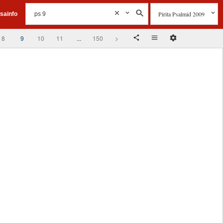
Pirita Psalmid 2009
isainfo
8
9
10
11
...
150
>