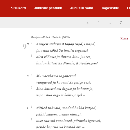
Sisukord
Juhuslik peatükk
Juhuslik salm
Tagasiside
L
<
1
...
7
Maarjamaa Piibel 1 Psalmid (2009)
Kuula
9
2
א
Kõigest südamest tänan Sind, Issand,
jutustan kõiki Su imelisi tegemisi –
3
olen rõõmus ja ilutsen Sinu juures,
laulan kiitust Su Nimele, Kõigekõrgem!
4
ב
Mu vaenlased taganevad,
vanguvad ja kaovad Su palge eest:
5
Sina kaitsed mu õigust ja kohtuasja,
Sina istud õiguse kohtujärjel –
6
ג
sõitled rahvaid, saadad hukka kurjad,
pühid minema nende nimegi;
7
otsa saavad vaenlased, põrmuks igavesti;
nende kantsid Sa kaotad ära –