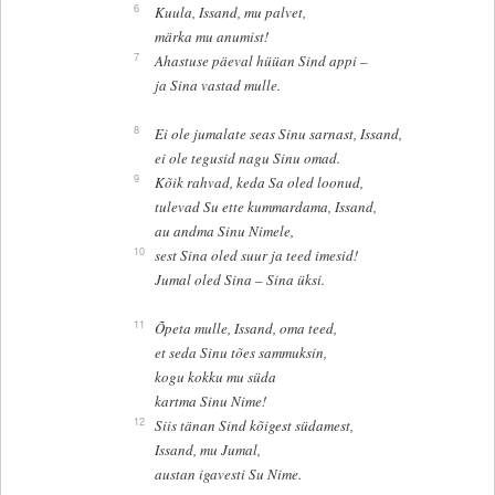
6
Kuula, Issand, mu palvet,
märka mu anumist!
7
Ahastuse päeval hüüan Sind appi –
ja Sina vastad mulle.
8
Ei ole jumalate seas Sinu sarnast, Issand,
ei ole tegusid nagu Sinu omad.
9
Kõik rahvad, keda Sa oled loonud,
tulevad Su ette kummardama, Issand,
au andma Sinu Nimele,
10
sest Sina oled suur ja teed imesid!
Jumal oled Sina – Sina üksi.
11
Õpeta mulle, Issand, oma teed,
et seda Sinu tões sammuksin,
kogu kokku mu süda
kartma Sinu Nime!
12
Siis tänan Sind kõigest südamest,
Issand, mu Jumal,
austan igavesti Su Nime.