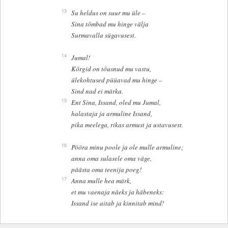
13
Su heldus on suur mu üle –
Sina tõmbad mu hinge välja
Surmavalla sügavusest.
14
Jumal!
Kõrgid on tõusnud mu vastu,
ülekohtused püüavad mu hinge –
Sind nad ei märka.
15
Ent Sina, Issand, oled mu Jumal,
halastaja ja armuline Issand,
pika meelega, rikas armust ja ustavusest.
16
Pööra minu poole ja ole mulle armuline;
anna oma sulasele oma väge,
päästa oma teenija poeg!
17
Anna mulle hea märk,
et mu vaenaja näeks ja häbeneks:
Issand ise aitab ja kinnitab mind!