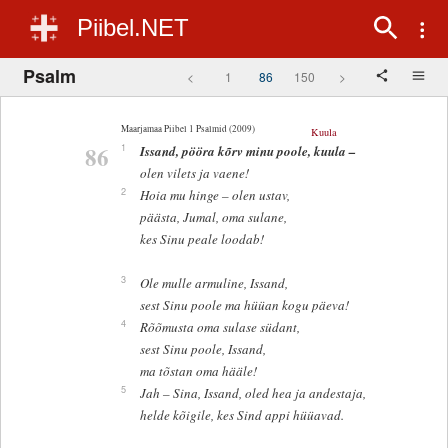
Piibel.NET
Psalm
<
1
86
150
>
Maarjamaa Piibel 1 Psalmid (2009)
Kuula
86
1
Issand, pööra kõrv minu poole, kuula –
olen vilets ja vaene!
2
Hoia mu hinge – olen ustav,
päästa, Jumal, oma sulane,
kes Sinu peale loodab!
3
Ole mulle armuline, Issand,
sest Sinu poole ma hüüan kogu päeva!
4
Rõõmusta oma sulase südant,
sest Sinu poole, Issand,
ma tõstan oma hääle!
5
Jah – Sina, Issand, oled hea ja andestaja,
helde kõigile, kes Sind appi hüüavad.