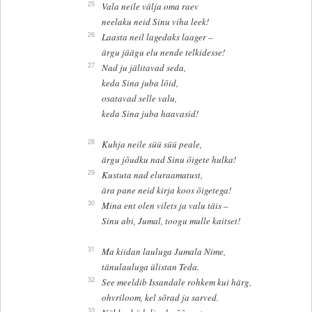
25
Vala neile välja oma raev
neelaku neid Sinu viha leek!
26
Laasta neil lagedaks laager –
ärgu jäägu elu nende telkidesse!
27
Nad ju jälitavad seda,
keda Sina juba lõid,
osatavad selle valu,
keda Sina juba haavasid!
28
Kuhja neile süü süü peale,
ärgu jõudku nad Sinu õigete hulka!
29
Kustuta nad eluraamatust,
ära pane neid kirja koos õigetega!
30
Mina ent olen vilets ja valu täis –
Sinu abi, Jumal, toogu mulle kaitset!
31
Ma kiidan lauluga Jumala Nime,
tänulauluga ülistan Teda.
32
See meeldib Issandale rohkem kui härg,
ohvriloom, kel sõrad ja sarved.
33