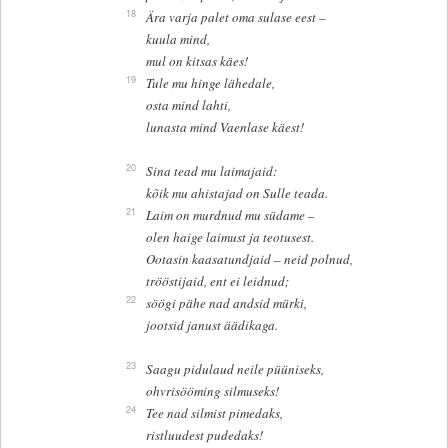
18
Ära varja palet oma sulase eest –
kuula mind,
mul on kitsas käes!
19
Tule mu hinge lähedale,
osta mind lahti,
lunasta mind Vaenlase käest!
20
Sina tead mu laimajaid:
kõik mu ahistajad on Sulle teada.
21
Laim on murdnud mu südame –
olen haige laimust ja teotusest.
Ootasin kaasatundjaid – neid polnud,
trööstijaid, ent ei leidnud;
22
söögi pähe nad andsid mürki,
jootsid janust äädikaga.
23
Saagu pidulaud neile püüniseks,
ohvrisööming silmuseks!
24
Tee nad silmist pimedaks,
ristluudest pudedaks!