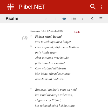
Piibel.NET
Psalm
<
1
69
150
>
Maarjamaa Piibel 1 Psalmid (2009)
Kuula
69
2
Päästa mind, Issand –
vesi tõuseb uputama hinge!
3
Olen vajunud põhjatusse Mutta –
pole jalale tuge;
olen sattunud Vete hauda –
pööris neelab mu alla!
4
Olen väsinud hüüdmast –
kõri kähe, silmad kustumas
oma Jumalat oodates.
5
Enam kui juukseid peas on neid,
kes mind ilmaaegu vihkavad;
vägevaks on läinud,
kes tahavad mind hukka saata.