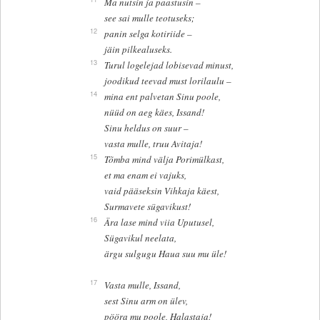
Ma nutsin ja paastusin –
see sai mulle teotuseks;
12
panin selga kotiriide –
jäin pilkealuseks.
13
Turul logelejad lobisevad minust,
joodikud teevad must lorilaulu –
14
mina ent palvetan Sinu poole,
nüüd on aeg käes, Issand!
Sinu heldus on suur –
vasta mulle, truu Avitaja!
15
Tõmba mind välja Porimülkast,
et ma enam ei vajuks,
vaid pääseksin Vihkaja käest,
Surmavete sügavikust!
16
Ära lase mind viia Uputusel,
Sügavikul neelata,
ärgu sulgugu Haua suu mu üle!
17
Vasta mulle, Issand,
sest Sinu arm on ülev,
pööra mu poole, Halastaja!