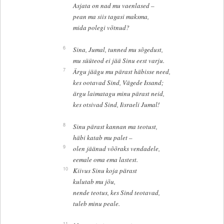
Asjata on nad mu vaenlased –
pean ma siis tagasi maksma,
mida polegi võtnud?
6
Sina, Jumal, tunned mu sõgedust,
mu süüteod ei jää Sinu eest varju.
7
Ärgu jäägu mu pärast häbisse need,
kes ootavad Sind, Vägede Issand;
ärgu laimatagu minu pärast neid,
kes otsivad Sind, Iisraeli Jumal!
8
Sinu pärast kannan ma teotust,
häbi katab mu palet –
9
olen jäänud võõraks vendadele,
eemale oma ema lastest.
10
Kiivus Sinu koja pärast
kulutab mu jõu,
nende teotus, kes Sind teotavad,
tuleb minu peale.
11